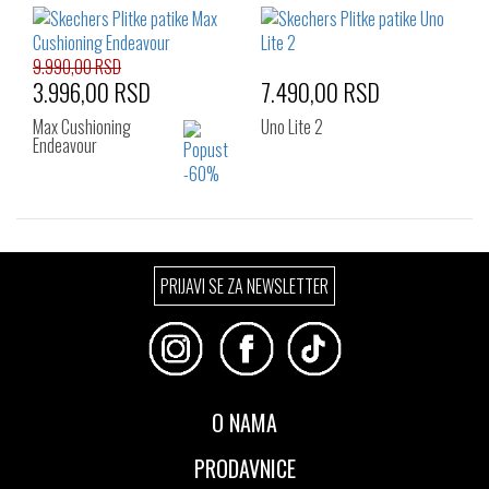
41
42
42.5
43
44
45
46
47.5
48.5
9.990,00 RSD
3.996,00 RSD
7.490,00 RSD
Max Cushioning
Uno Lite 2
Endeavour
Izaberi željeni broj:
Izaberi željeni broj:
PRIJAVI SE ZA NEWSLETTER
41
42
43
41
42
42.5
44
46
47
43
44
45
48
46
47.5
48.5
O NAMA
PRODAVNICE