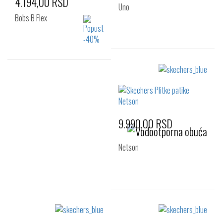
4.194,00 RSD
Uno
Bobs B Flex
Izaberi željeni broj:
Izaberi željeni broj:
41
42
42.5
41
42
42.5
43
44
45
43
44
46
46
47.5
48.5
9.990,00 RSD
47.5
Netson
Izaberi željeni broj: