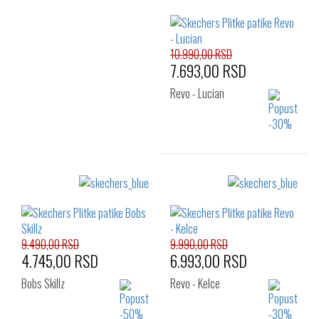
Izaberi željeni broj:
41
42
42.5
41
42
43
43
44
45
44
45
47.5
46
47.5
48.5
10.990,00 RSD
48.5
7.693,00 RSD
Revo - Lucian
Izaberi željeni broj:
43
45
9.490,00 RSD
9.990,00 RSD
4.745,00 RSD
6.993,00 RSD
Bobs Skillz
Revo - Kelce