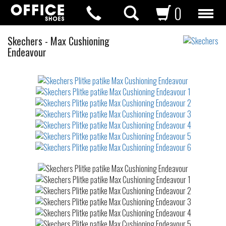
0
Plitke
Skechers
-
Max Cushioning
patike
Endeavour
Not
waterproof
or
waterrepellent