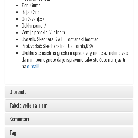
Đon: Guma
Boja: Crna
Održavanje: /
Deklarisano: /
Zemlja porekla: Vijetnam
Uvoznik: Skechers S.A.R.L-ogranak Beograd
Proizvođač: Skechers Inc.-California,USA
Ukoliko ste naišli na grešku u opisu ovog modela, molimo vas
da nam pomognete da je ispravimo tako što ćete nam javiti
na
e-mail!
O brendu
Tabela veličina u cm
Komentari
Tag