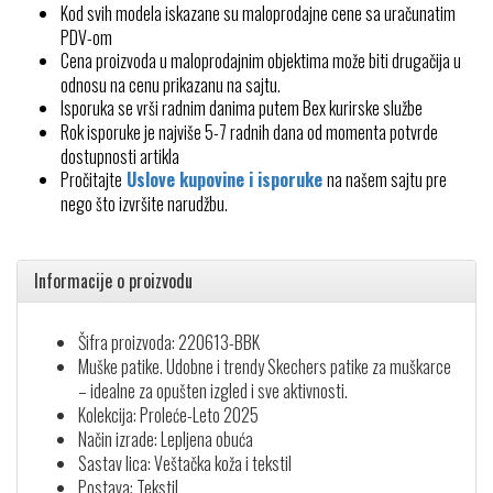
Kod svih modela iskazane su maloprodajne cene sa uračunatim
PDV-om
Cena proizvoda u maloprodajnim objektima može biti drugačija u
odnosu na cenu prikazanu na sajtu.
Isporuka se vrši radnim danima putem Bex kurirske službe
Rok isporuke je najviše 5-7 radnih dana od momenta potvrde
dostupnosti artikla
Pročitajte
Uslove kupovine i isporuke
na našem sajtu pre
nego što izvršite narudžbu.
Informacije o proizvodu
Šifra proizvoda: 220613-BBK
Muške patike. Udobne i trendy Skechers patike za muškarce
– idealne za opušten izgled i sve aktivnosti.
Kolekcija: Proleće-Leto 2025
Način izrade: Lepljena obuća
Sastav lica: Veštačka koža i tekstil
Postava: Tekstil