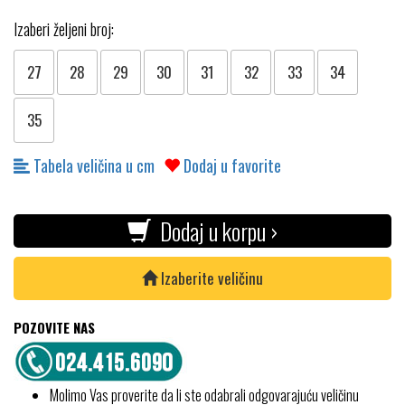
Izaberi željeni broj:
27
28
29
30
31
32
33
34
35
Tabela veličina u cm
Dodaj u favorite
Dodaj u korpu ›
Izaberite veličinu
POZOVITE NAS
Molimo Vas proverite da li ste odabrali odgovarajuću veličinu