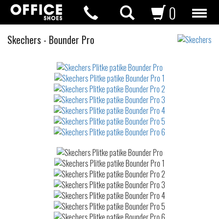
0
Plitke
Skechers
-
Bounder Pro
patike
Not
waterproof
or
waterrepellent