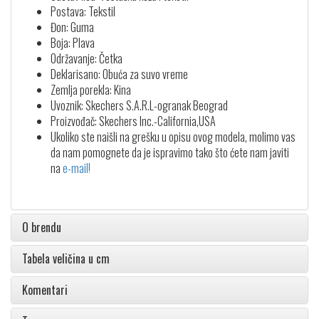
Postava: Tekstil
Đon: Guma
Boja: Plava
Održavanje: Četka
Deklarisano: Obuća za suvo vreme
Zemlja porekla: Kina
Uvoznik: Skechers S.A.R.L-ogranak Beograd
Proizvođač: Skechers Inc.-California,USA
Ukoliko ste naišli na grešku u opisu ovog modela, molimo vas
da nam pomognete da je ispravimo tako što ćete nam javiti
na
e-mail!
O brendu
Tabela veličina u cm
Komentari