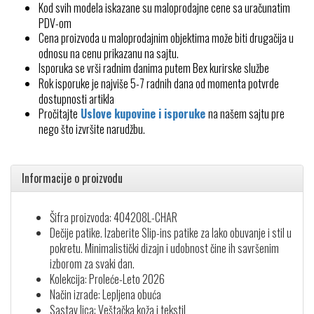
Kod svih modela iskazane su maloprodajne cene sa uračunatim
PDV-om
Cena proizvoda u maloprodajnim objektima može biti drugačija u
odnosu na cenu prikazanu na sajtu.
Isporuka se vrši radnim danima putem Bex kurirske službe
Rok isporuke je najviše 5-7 radnih dana od momenta potvrde
dostupnosti artikla
Pročitajte
Uslove kupovine i isporuke
na našem sajtu pre
nego što izvršite narudžbu.
Informacije o proizvodu
Šifra proizvoda: 404208L-CHAR
Dečije patike. Izaberite Slip-ins patike za lako obuvanje i stil u
pokretu. Minimalistički dizajn i udobnost čine ih savršenim
izborom za svaki dan.
Kolekcija: Proleće-Leto 2026
Način izrade: Lepljena obuća
Sastav lica: Veštačka koža i tekstil