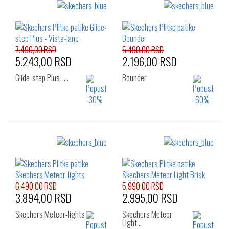
Izaberi željeni broj:
Izaberi željeni broj:
27
28
29
27
28
29
30
31
32
30
31
32
33
34
36
7.490,00 RSD
5.490,00 RSD
5.243,00 RSD
2.196,00 RSD
Glide-step Plus -…
Bounder
Izaberi željeni broj:
Izaberi željeni broj:
27
31
30
6.490,00 RSD
5.990,00 RSD
3.894,00 RSD
2.995,00 RSD
Skechers Meteor-lights
Skechers Meteor
Light…