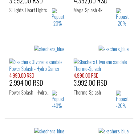
3.592,00 RSD
4.392,00 RSD
S Lights-Heart Lights…
Mega-Splash 4k
Izaberi željeni broj:
Izaberi željeni broj:
22
23
24
28
29
30
25
26
31
32
33
34
35
4.990,00 RSD
4.990,00 RSD
2.994,00 RSD
3.992,00 RSD
Power Splash - Hydro…
Thermo-Splash
Izaberi željeni broj:
Izaberi željeni broj: