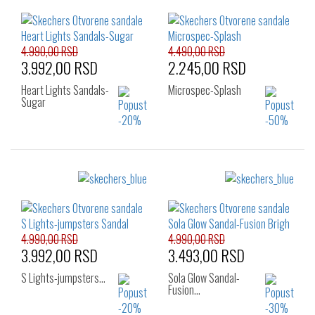
4.990,00 RSD
4.490,00 RSD
3.992,00 RSD
2.245,00 RSD
Heart Lights Sandals-
Microspec-Splash
Sugar
Izaberi željeni broj:
Izaberi željeni broj:
22
23
24
29
30
31
25
26
32
33
34
35
36
37
4.990,00 RSD
4.990,00 RSD
3.992,00 RSD
3.493,00 RSD
S Lights-jumpsters…
Sola Glow Sandal-
Fusion…