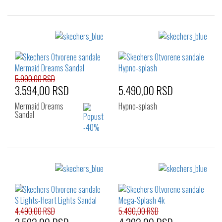
Izaberi željeni broj:
Izaberi željeni broj:
22
23
24
28
29
30
26
31
32
33
34
35
5.990,00 RSD
3.594,00 RSD
5.490,00 RSD
Mermaid Dreams
Hypno-splash
Sandal
Izaberi željeni broj:
Izaberi željeni broj:
23
24
29
30
31
32
33
34
35
4.490,00 RSD
5.490,00 RSD