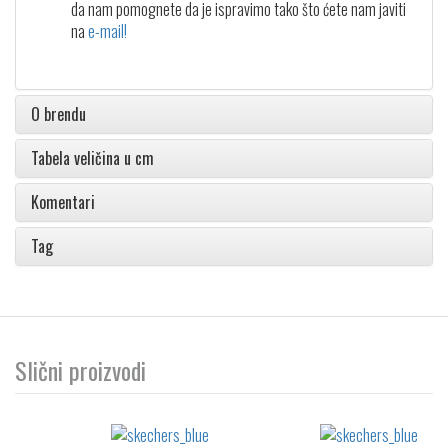
da nam pomognete da je ispravimo tako što ćete nam javiti
na
e-mail!
O brendu
Tabela veličina u cm
Komentari
Tag
Slični proizvodi