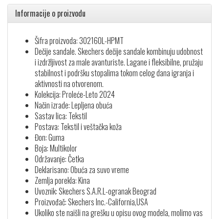
Informacije o proizvodu
Šifra proizvoda: 302160L-HPMT
Dečije sandale. Skechers dečije sandale kombinuju udobnost
i izdržljivost za male avanturiste. Lagane i fleksibilne, pružaju
stabilnost i podršku stopalima tokom celog dana igranja i
aktivnosti na otvorenom.
Kolekcija: Proleće-Leto 2024
Način izrade: Lepljena obuća
Sastav lica: Tekstil
Postava: Tekstil i veštačka koža
Đon: Guma
Boja: Multikolor
Održavanje: Četka
Deklarisano: Obuća za suvo vreme
Zemlja porekla: Kina
Uvoznik: Skechers S.A.R.L-ogranak Beograd
Proizvođač: Skechers Inc.-California,USA
Ukoliko ste naišli na grešku u opisu ovog modela, molimo vas