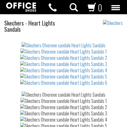
0
Otvorene
Skechers
-
Heart Lights
sandale
Sandals
Not
waterproof
or
waterrepellent