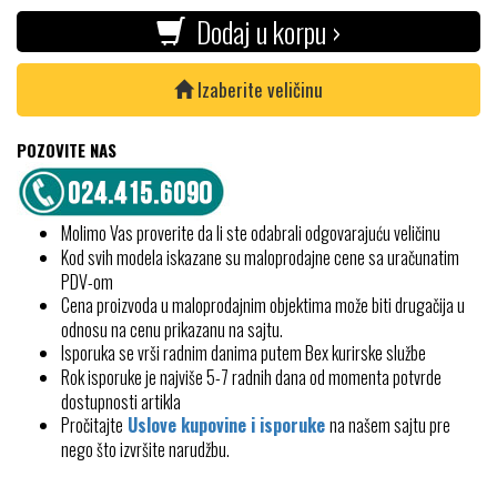
Dodaj u korpu ›
Izaberite veličinu
POZOVITE NAS
Molimo Vas proverite da li ste odabrali odgovarajuću veličinu
Kod svih modela iskazane su maloprodajne cene sa uračunatim
PDV-om
Cena proizvoda u maloprodajnim objektima može biti drugačija u
odnosu na cenu prikazanu na sajtu.
Isporuka se vrši radnim danima putem Bex kurirske službe
Rok isporuke je najviše 5-7 radnih dana od momenta potvrde
dostupnosti artikla
Pročitajte
Uslove kupovine i isporuke
na našem sajtu pre
nego što izvršite narudžbu.