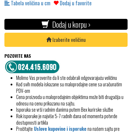
Tabela veličina u cm
Dodaj u favorite
Dodaj u korpu ›
Izaberite veličinu
POZOVITE NAS
Molimo Vas proverite da li ste odabrali odgovarajuću veličinu
Kod svih modela iskazane su maloprodajne cene sa uračunatim
PDV-om
Cena proizvoda u maloprodajnim objektima može biti drugačija u
odnosu na cenu prikazanu na sajtu.
Isporuka se vrši radnim danima putem Bex kurirske službe
Rok isporuke je najviše 5-7 radnih dana od momenta potvrde
dostupnosti artikla
Pročitajte
Uslove kupovine i isporuke
na našem sajtu pre