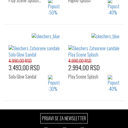
Play Scene Splash…
Hypno-splash
Izaberi željeni broj:
Izaberi željeni broj:
24
25
26
23
24
25
26
4.990,00 RSD
4.990,00 RSD
3.493,00 RSD
2.994,00 RSD
Sola Glow Sandal
Play Scene Splash
Izaberi željeni broj:
Izaberi željeni broj:
PRIJAVI SE ZA NEWSLETTER
23
24
25
22
23
24
26
25
26