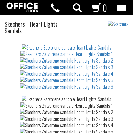
0
Zatvorene
Skechers
-
Heart Lights
sandale
Sandals
Not
waterproof
or
waterrepellent