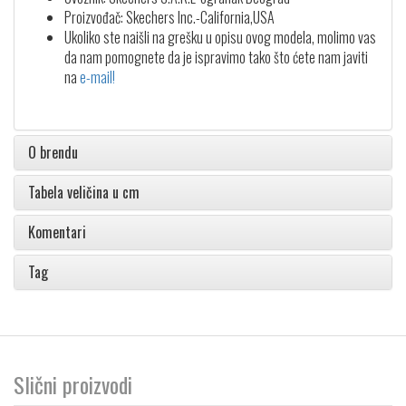
Proizvođač: Skechers Inc.-California,USA
Ukoliko ste naišli na grešku u opisu ovog modela, molimo vas
da nam pomognete da je ispravimo tako što ćete nam javiti
na
e-mail!
O brendu
Tabela veličina u cm
Komentari
Tag
Slični proizvodi