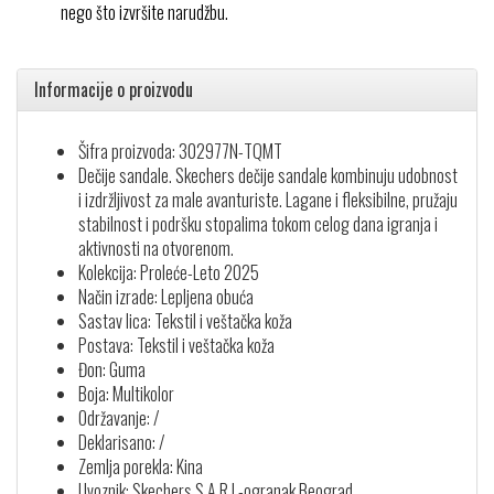
nego što izvršite narudžbu.
Informacije o proizvodu
Šifra proizvoda: 302977N-TQMT
Dečije sandale. Skechers dečije sandale kombinuju udobnost
i izdržljivost za male avanturiste. Lagane i fleksibilne, pružaju
stabilnost i podršku stopalima tokom celog dana igranja i
aktivnosti na otvorenom.
Kolekcija: Proleće-Leto 2025
Način izrade: Lepljena obuća
Sastav lica: Tekstil i veštačka koža
Postava: Tekstil i veštačka koža
Đon: Guma
Boja: Multikolor
Održavanje: /
Deklarisano: /
Zemlja porekla: Kina
Uvoznik: Skechers S.A.R.L-ogranak Beograd