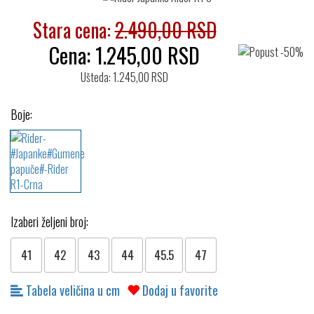
Stara cena:
2.490,00 RSD
Cena:
1.245,00
RSD
Ušteda: 1.245,00 RSD
Boje:
Izaberi željeni broj:
41
42
43
44
45.5
47
Tabela veličina u cm
Dodaj u favorite