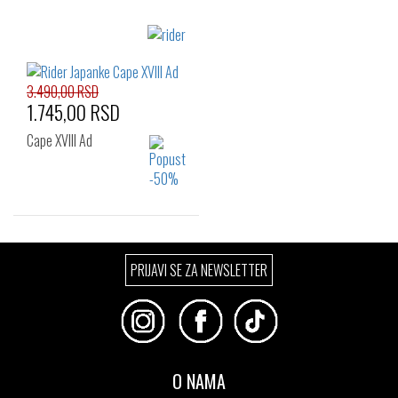
Izaberi željeni broj:
Izaberi željeni broj:
39.5
41
39.5
41
42
43
44
45.5
3.490,00 RSD
1.745,00 RSD
Cape XVlll Ad
Izaberi željeni broj:
PRIJAVI SE ZA NEWSLETTER
39.5
41
42
43
44
45.5
47
O NAMA