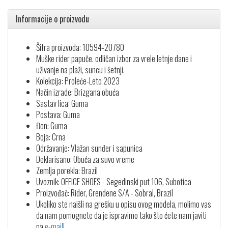
Informacije o proizvodu
Šifra proizvoda: 10594-20780
Muške rider papuče. odličan izbor za vrele letnje dane i
uživanje na plaži, suncu i šetnji.
Kolekcija: Proleće-Leto 2023
Način izrade: Brizgana obuća
Sastav lica: Guma
Postava: Guma
Đon: Guma
Boja: Crna
Održavanje: Vlažan sunđer i sapunica
Deklarisano: Obuća za suvo vreme
Zemlja porekla: Brazil
Uvoznik: OFFICE SHOES - Segedinski put 106, Subotica
Proizvođač: Rider, Grendene S/A - Sobral, Brazil
Ukoliko ste naišli na grešku u opisu ovog modela, molimo vas
da nam pomognete da je ispravimo tako što ćete nam javiti
na
e-mail!