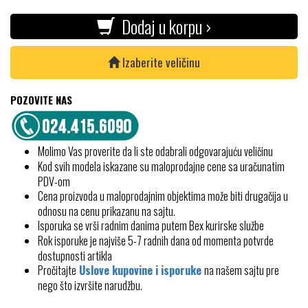
Dodaj u korpu ›
Izaberite veličinu
POZOVITE NAS
Molimo Vas proverite da li ste odabrali odgovarajuću veličinu
Kod svih modela iskazane su maloprodajne cene sa uračunatim
PDV-om
Cena proizvoda u maloprodajnim objektima može biti drugačija u
odnosu na cenu prikazanu na sajtu.
Isporuka se vrši radnim danima putem Bex kurirske službe
Rok isporuke je najviše 5-7 radnih dana od momenta potvrde
dostupnosti artikla
Pročitajte
Uslove kupovine i isporuke
na našem sajtu pre
nego što izvršite narudžbu.