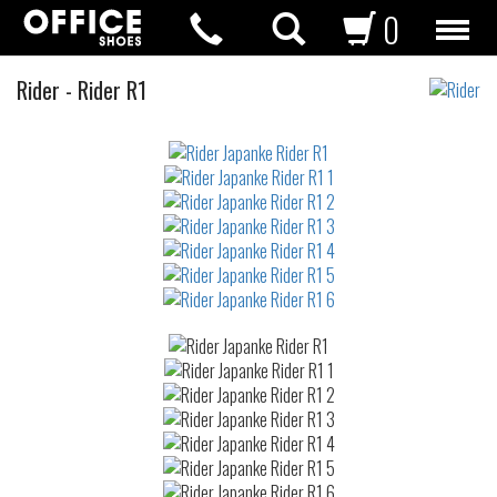
0
Japanke
Rider
-
Rider R1
Not
waterproof
or
waterrepellent