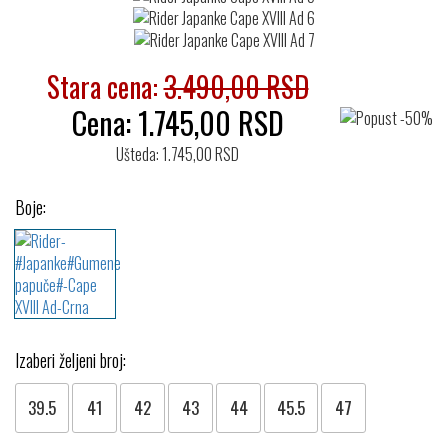
Stara cena:
3.490,00 RSD
Cena:
1.745,00
RSD
Ušteda: 1.745,00 RSD
Boje:
Izaberi željeni broj:
39.5
41
42
43
44
45.5
47