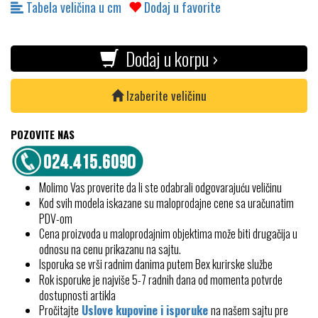
Tabela veličina u cm
Dodaj u favorite
Dodaj u korpu ›
Izaberite veličinu
POZOVITE NAS
Molimo Vas proverite da li ste odabrali odgovarajuću veličinu
Kod svih modela iskazane su maloprodajne cene sa uračunatim
PDV-om
Cena proizvoda u maloprodajnim objektima može biti drugačija u
odnosu na cenu prikazanu na sajtu.
Isporuka se vrši radnim danima putem Bex kurirske službe
Rok isporuke je najviše 5-7 radnih dana od momenta potvrde
dostupnosti artikla
Pročitajte
Uslove kupovine i isporuke
na našem sajtu pre