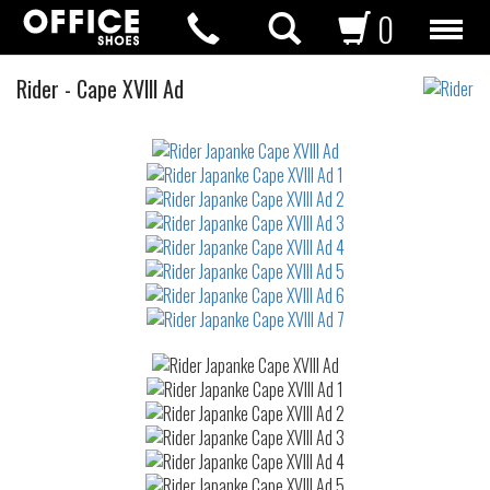
0
Japanke
Rider
-
Cape XVlll Ad
Not
waterproof
or
waterrepellent