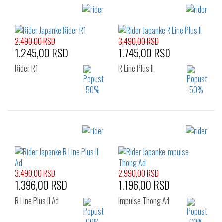
2.490,00 RSD
3.490,00 RSD
1.245,00 RSD
1.745,00 RSD
Rider R1
R Line Plus II
Izaberi željeni broj:
Izaberi željeni broj:
41
42
43
39.5
41
42
44
45.5
47
43
44
45.5
3.490,00 RSD
2.990,00 RSD
1.396,00 RSD
1.196,00 RSD
R Line Plus II Ad
Impulse Thong Ad