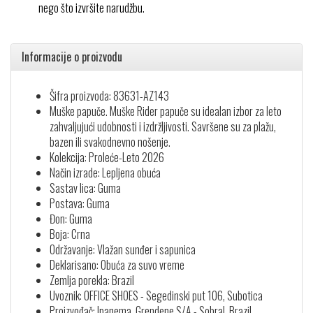
nego što izvršite narudžbu.
Informacije o proizvodu
Šifra proizvoda: 83631-AZ143
Muške papuče. Muške Rider papuče su idealan izbor za leto
zahvaljujući udobnosti i izdržljivosti. Savršene su za plažu,
bazen ili svakodnevno nošenje.
Kolekcija: Proleće-Leto 2026
Način izrade: Lepljena obuća
Sastav lica: Guma
Postava: Guma
Đon: Guma
Boja: Crna
Održavanje: Vlažan sunđer i sapunica
Deklarisano: Obuća za suvo vreme
Zemlja porekla: Brazil
Uvoznik: OFFICE SHOES - Segedinski put 106, Subotica
Proizvođač: Ipanema, Grendene S/A - Sobral, Brazil