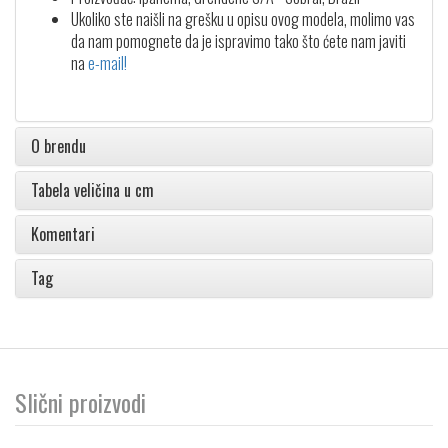
Ukoliko ste naišli na grešku u opisu ovog modela, molimo vas
da nam pomognete da je ispravimo tako što ćete nam javiti
na
e-mail!
O brendu
Tabela veličina u cm
Komentari
Tag
Slični proizvodi