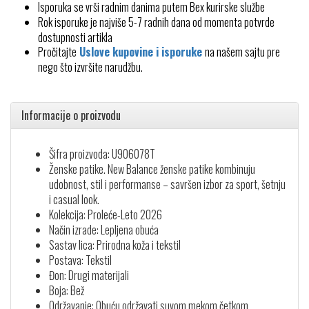
Isporuka se vrši radnim danima putem Bex kurirske službe
Rok isporuke je najviše 5-7 radnih dana od momenta potvrde
dostupnosti artikla
Pročitajte
Uslove kupovine i isporuke
na našem sajtu pre
nego što izvršite narudžbu.
Informacije o proizvodu
Šifra proizvoda: U906078T
Ženske patike. New Balance ženske patike kombinuju
udobnost, stil i performanse – savršen izbor za sport, šetnju
i casual look.
Kolekcija: Proleće-Leto 2026
Način izrade: Lepljena obuća
Sastav lica: Prirodna koža i tekstil
Postava: Tekstil
Đon: Drugi materijali
Boja: Bež
Održavanje: Obuću održavati suvom mekom četkom