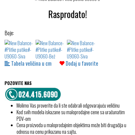
Rasprodato!
Boje:
Tabela veličina u cm
Dodaj u favorite
POZOVITE NAS
Molimo Vas proverite da li ste odabrali odgovarajuću veličinu
Kod svih modela iskazane su maloprodajne cene sa uračunatim
PDV-om
Cena proizvoda u maloprodajnim objektima može biti drugačija u
odnosu na cenu prikazanu na sajtu.