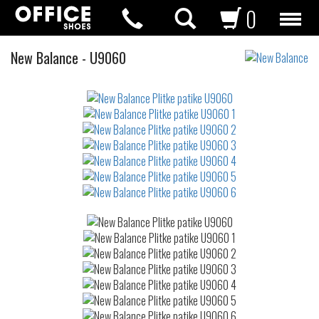
0
Plitke
New Balance
-
U9060
patike
Not
waterproof
or
waterrepellent