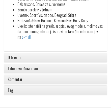
Deklarisano: Obuća za suvo vreme
Zemlja porekla: Vijetnam
Uvoznik: Sport Vision doo, Beograd, Srbija
Proizvođač: New Balance, Kowloon Bav. Hong Kong
Ukoliko ste naišli na grešku u opisu ovog modela, molimo vas
da nam pomognete da je ispravimo tako što ćete nam javiti
na
e-mail!
O brendu
Tabela veličina u cm
Komentari
Tag