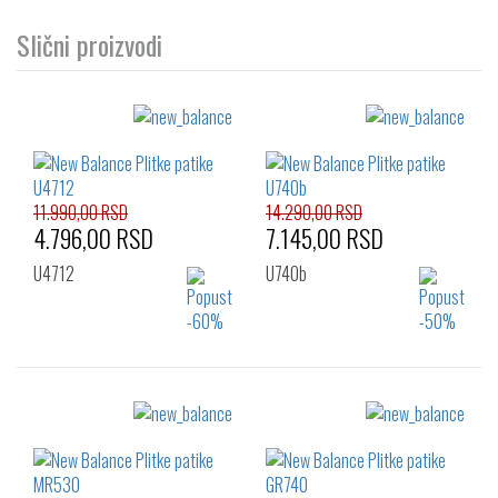
Slični proizvodi
11.990,00 RSD
14.290,00 RSD
4.796,00 RSD
7.145,00 RSD
U4712
U740b
Izaberi željeni broj:
Izaberi željeni broj:
36
37
38
36
37
38
38.5
39.5
40
39.5