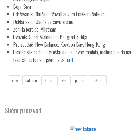
Boja: Siva
Održavanje: Obuću održavati suvom i mekom četkom
Deklarisano: Obuća za suvo vreme
Zemlja porekla: Vijetnam
Uvoznik: Sport Vision doo, Beograd, Srbija
Proizvođač: New Balance, Kowloon Bav. Hong Kong
Ukoliko ste naišli na grešku u opisu ovog modela, molimo vas da n
tako što ćete nam javiti na
e-mail!
new
balance
ženske
sive
patike
nb9060
Slični proizvodi