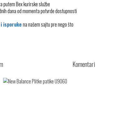
ma putem Bex kurirske službe
radnih dana od momenta potvrde dostupnosti
 i isporuke
na našem sajtu pre nego što
cm
Komentari