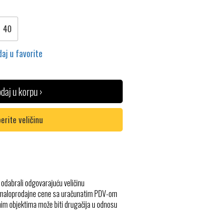
40
aj u favorite
daj u korpu ›
erite veličinu
 odabrali odgovarajuću veličinu
 maloprodajne cene sa uračunatim PDV-om
im objektima može biti drugačija u odnosu