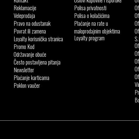
Kontakt
Uslovi kupovine i isporuke
Of
Reklamacije
Polisa privatnosti
Of
Veleprodaja
Polisa o kolačićima
Of
Pravo na odustanak
Plaćanje na rate u
Of
Povrat ili zamena
maloprodajnim objektima
Of
Loyalty program
Loyalty korisnička stranica
S.
Of
Promo Kod
Of
Održavanje obuće
Of
Često postavljena pitanja
Of
Newsletter
Of
Plaćanje karticama
Vi
Poklon vaučer
Pr
Bo