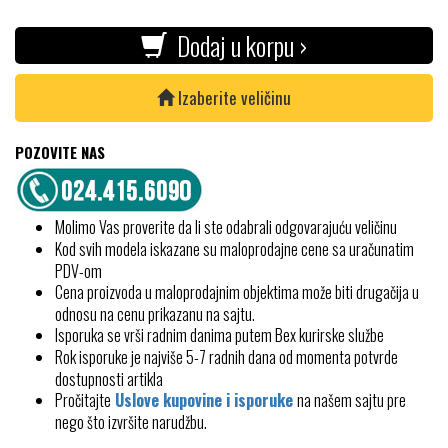
Dodaj u korpu ›
Izaberite veličinu
POZOVITE NAS
Molimo Vas proverite da li ste odabrali odgovarajuću veličinu
Kod svih modela iskazane su maloprodajne cene sa uračunatim
PDV-om
Cena proizvoda u maloprodajnim objektima može biti drugačija u
odnosu na cenu prikazanu na sajtu.
Isporuka se vrši radnim danima putem Bex kurirske službe
Rok isporuke je najviše 5-7 radnih dana od momenta potvrde
dostupnosti artikla
Pročitajte
Uslove kupovine i isporuke
na našem sajtu pre
nego što izvršite narudžbu.