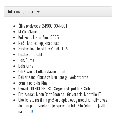
Informacije o proizvodu
Šifra proizvoda: 24900100-N001
Muške čizme
Kolekcija: Jesen-Zima 2025
Način izrade: Lepljena obuća
Sastav lica: Tekstil i veštačka koža
Postava: Tekstil
Đon: Guma
Boja: Crna
Održavanje: Četka i vlažno brisati
Deklarisano: Obuća za kišu i sneg - vodootporna
Zemlja porekla: Kina
Uvoznik: OFFICE SHOES - Segedinski put 106, Subotica
Proizvođač: Moon Boot Tecnica - Giavera del Montello, IT
Ukoliko ste naišli na grešku u opisu ovog modela, molimo vas
da nam pomognete da je ispravimo tako što ćete nam javiti
na
e-mail!