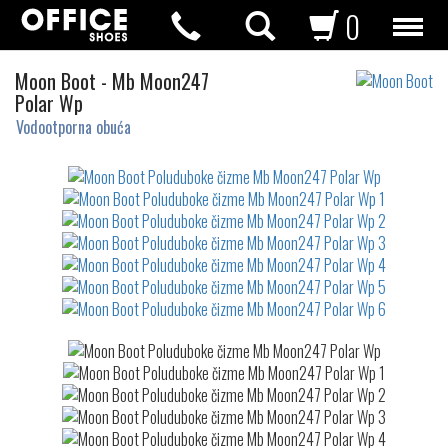
0
Poluduboke
Moon Boot
-
Mb Moon247
čizme
Polar Wp
Vodootporna obuća