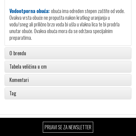
Vodootporna obuća:
obuća ima određen stepen zaštite od vode.
Ovakva vrsta obuće ne propušta nakon kratkog uranjanja u
vodu/sneg ali prilično brzo voda bi ušla u vlakna lica te bi prodrla
unutar obuće. Ovakva obuća mora da se održava specijalnim
preparatima.
O brendu
Tabela veličina u cm
Komentari
Tag
PRIJAVI SE ZA NEWSLETTER