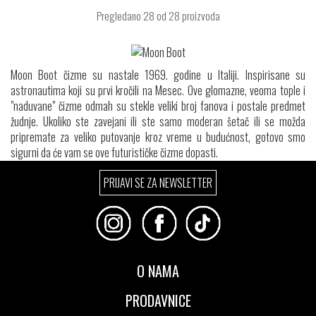
Pregledano
28
od 28 proizvoda
Moon Boot čizme su nastale 1969. godine u Italiji. Inspirisane su
astronautima koji su prvi kročili na Mesec. Ove glomazne, veoma tople i
"naduvane" čizme odmah su stekle veliki broj fanova i postale predmet
žudnje. Ukoliko ste zavejani ili ste samo moderan šetač ili se možda
pripremate za veliko putovanje kroz vreme u budućnost, gotovo smo
sigurni da će vam se ove futurističke čizme dopasti.
PRIJAVI SE ZA NEWSLETTER
O NAMA
PRODAVNICE