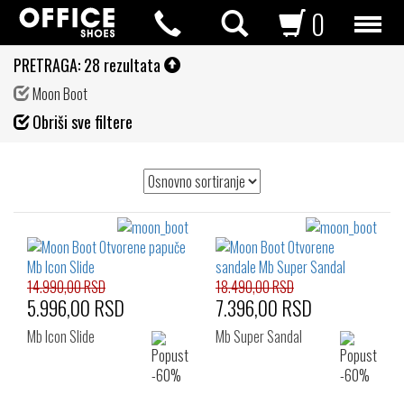
0
PRETRAGA:
28 rezultata
Moon Boot
Fil
Obriši sve filtere
de
14.990,00 RSD
18.490,00 RSD
5.996,00 RSD
7.396,00 RSD
Mb Icon Slide
Mb Super Sandal