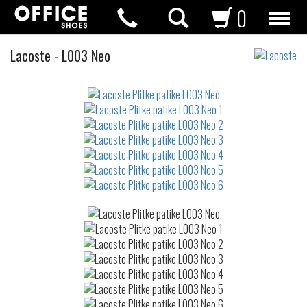
0
Plitke
Lacoste
-
L003 Neo
patike
Not
waterproof
or
waterrepellent