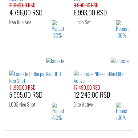
11.990,00 RSD
9.990,00 RSD
4.796,00 RSD
6.993,00 RSD
Neo Run Ace
T-clip Set
Izaberi željeni broj:
Izaberi željeni broj:
35.5
36
37
36
37
37.5
37.5
38
38
39
39.5
40
40.5
41
11.990,00 RSD
17.490,00 RSD
5.995,00 RSD
12.243,00 RSD
L003 Neo Shot
Elite Active