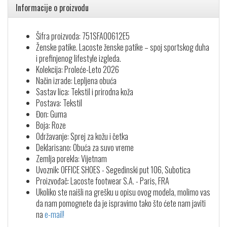
Informacije o proizvodu
Šifra proizvoda: 751SFA00612E5
Ženske patike. Lacoste ženske patike – spoj sportskog duha
i prefinjenog lifestyle izgleda.
Kolekcija: Proleće-Leto 2026
Način izrade: Lepljena obuća
Sastav lica: Tekstil i prirodna koža
Postava: Tekstil
Đon: Guma
Boja: Roze
Održavanje: Sprej za kožu i četka
Deklarisano: Obuća za suvo vreme
Zemlja porekla: Vijetnam
Uvoznik: OFFICE SHOES - Segedinski put 106, Subotica
Proizvođač: Lacoste footwear S.A. - Paris, FRA
Ukoliko ste naišli na grešku u opisu ovog modela, molimo vas
da nam pomognete da je ispravimo tako što ćete nam javiti
na
e-mail!