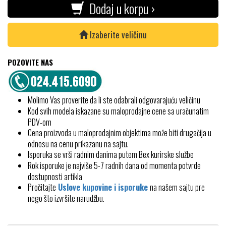
Dodaj u korpu ›
Izaberite veličinu
POZOVITE NAS
Molimo Vas proverite da li ste odabrali odgovarajuću veličinu
Kod svih modela iskazane su maloprodajne cene sa uračunatim
PDV-om
Cena proizvoda u maloprodajnim objektima može biti drugačija u
odnosu na cenu prikazanu na sajtu.
Isporuka se vrši radnim danima putem Bex kurirske službe
Rok isporuke je najviše 5-7 radnih dana od momenta potvrde
dostupnosti artikla
Pročitajte
Uslove kupovine i isporuke
na našem sajtu pre
nego što izvršite narudžbu.