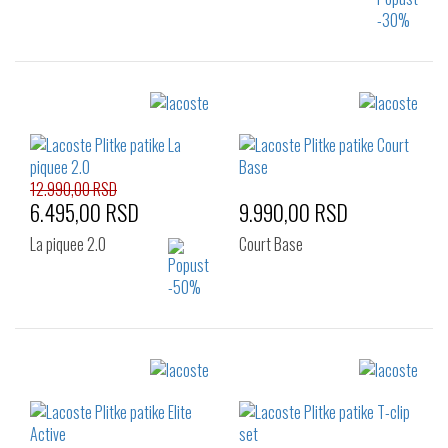
Izaberi željeni broj:
Izaberi željeni broj:
36
37
38
36
37
37.5
39
40
40.5
38
39
39.5
40
41
42
12.990,00 RSD
6.495,00 RSD
9.990,00 RSD
La piquee 2.0
Court Base
Izaberi željeni broj:
Izaberi željeni broj:
37
37.5
38
36
37
37.5
39
40
40.5
38
39
39.5