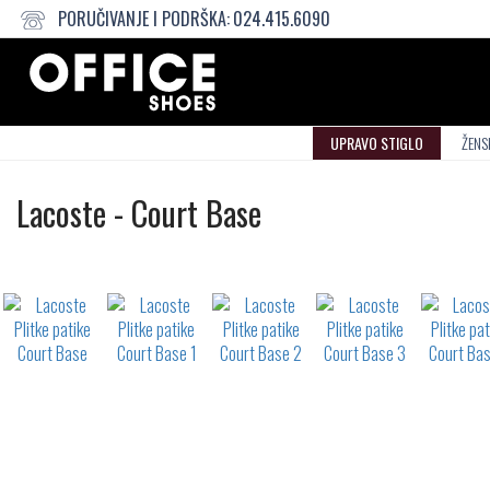
PORUČIVANJE I PODRŠKA:
024.415.6090
UPRAVO STIGLO
ŽENS
Plitke
Lacoste
-
Court Base
patike
Not
waterproof
or
waterrepellent