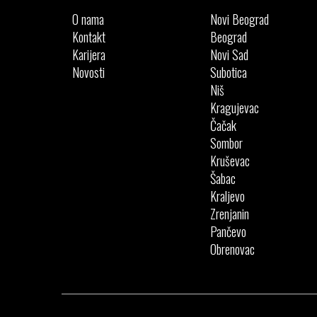
O nama
Novi Beograd
Kontakt
Beograd
Karijera
Novi Sad
Novosti
Subotica
Niš
Kragujevac
Čačak
Sombor
Kruševac
Šabac
Kraljevo
Zrenjanin
Pančevo
Obrenovac