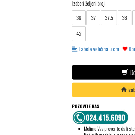
Izaberi željeni broj:
36
37
37.5
38
42
Tabela veličina u cm
Dod
Do
Izab
POZOVITE NAS
Molimo Vas proverite da li ste