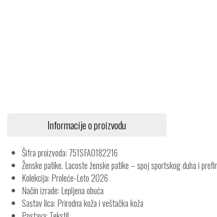
Informacije o proizvodu
Šifra proizvoda: 751SFA0182216
Ženske patike. Lacoste ženske patike – spoj sportskog duha i prefin
Kolekcija: Proleće-Leto 2026
Način izrade: Lepljena obuća
Sastav lica: Prirodna koža i veštačka koža
Postava: Tekstil