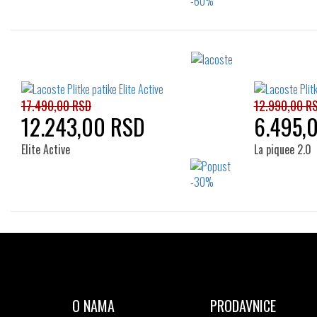
Izaberi željeni broj:
41
36
17.490,00 RSD
12.990,00 R
12.243,00 RSD
6.495,
Elite Active
La piquee 2.0
Izaberi željeni broj:
36
37
37.5
38
39
37
39.5
40
41
42
O NAMA
PRODAVNICE