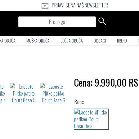
PRIJAVI SE NA NAŠ NEWSLETTER
Pretraga
KA OBUĆA
MUŠKA OBUĆA
DEČIJA OBUĆA
DODACI
BREND
Cena:
9.990,00
RS
Boje: