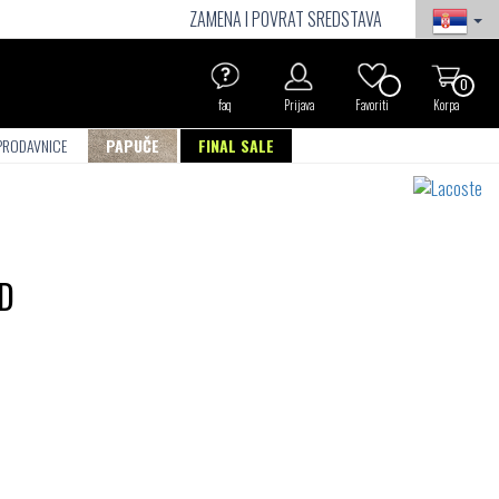
ZAMENA I POVRAT SREDSTAVA
0
faq
Prijava
Favoriti
Korpa
PRODAVNICE
PAPUČE
FINAL SALE
D