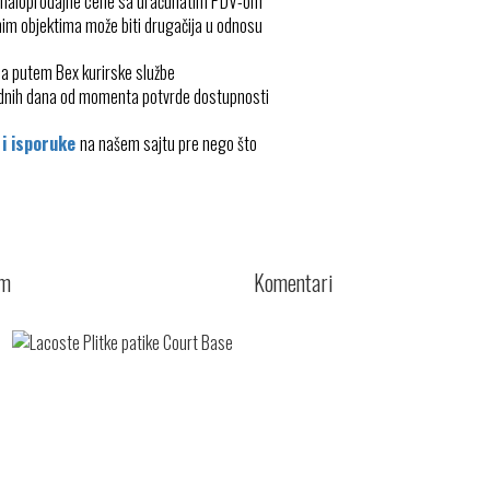
 maloprodajne cene sa uračunatim PDV-om
im objektima može biti drugačija u odnosu
ma putem Bex kurirske službe
radnih dana od momenta potvrde dostupnosti
 i isporuke
na našem sajtu pre nego što
cm
Komentari