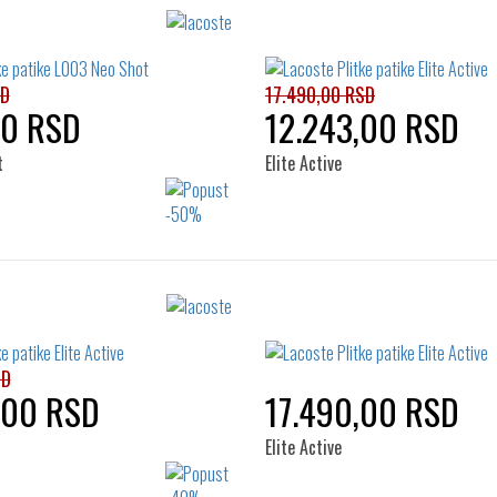
SD
17.490,00 RSD
00 RSD
12.243,00 RSD
t
Elite Active
Izaberi željeni broj:
Izaberi željeni broj:
37
37.5
38
36
37
39
SD
,00 RSD
17.490,00 RSD
Elite Active