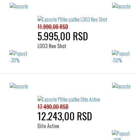
11.990,00 RSD
5.995,00 RSD
L003 Neo Shot
Izaberi željeni broj:
40
35.5
36
37
37.5
38
39
17.490,00 RSD
12.243,00 RSD
Elite Active