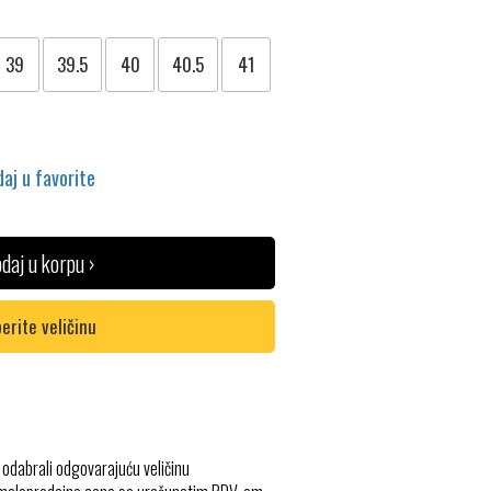
39
39.5
40
40.5
41
aj u favorite
daj u korpu ›
erite veličinu
 odabrali odgovarajuću veličinu