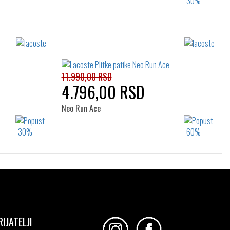
Izaberi željeni broj:
37
38
39
40
40
11.990,00 RSD
4.796,00 RSD
Neo Run Ace
Izaberi željeni broj:
38
36
37
37.5
38
39
39.5
40
40.5
41
RIJATELJI