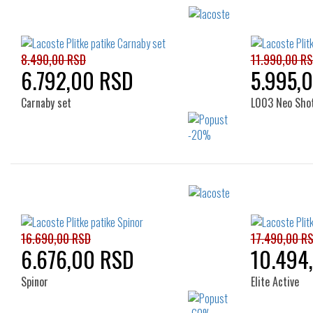
8.490,00 RSD
11.990,00 R
6.792,00 RSD
5.995,
Carnaby set
L003 Neo Sho
Izaberi željeni broj:
36
35.5
36
37
37.5
38
39
16.690,00 RSD
17.490,00 R
6.676,00 RSD
10.494
Spinor
Elite Active