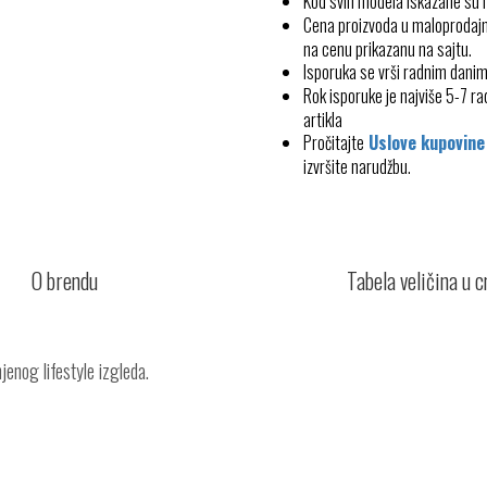
Kod svih modela iskazane su
Cena proizvoda u maloprodajn
na cenu prikazanu na sajtu.
Isporuka se vrši radnim dani
Rok isporuke je najviše 5-7 
artikla
Pročitajte
Uslove kupovine
izvršite narudžbu.
O brendu
Tabela veličina u 
jenog lifestyle izgleda.