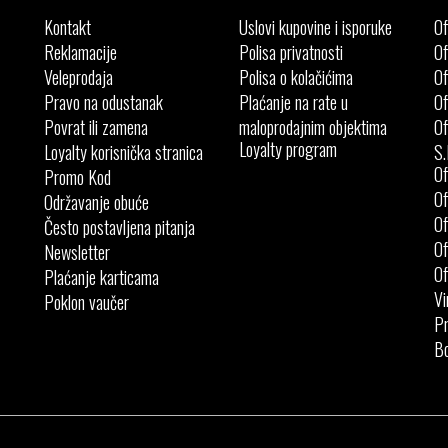
Kontakt
Uslovi kupovine i isporuke
Of
Reklamacije
Polisa privatnosti
Of
Veleprodaja
Polisa o kolačićima
Of
Pravo na odustanak
Plaćanje na rate u
Of
Povrat ili zamena
maloprodajnim objektima
Of
Loyalty program
Loyalty korisnička stranica
S.
Of
Promo Kod
Of
Održavanje obuće
Of
Često postavljena pitanja
Of
Newsletter
Of
Plaćanje karticama
Vi
Poklon vaučer
Pr
Bo