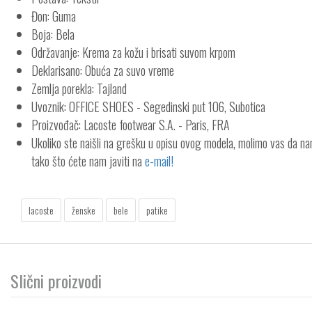
Đon: Guma
Boja: Bela
Održavanje: Krema za kožu i brisati suvom krpom
Deklarisano: Obuća za suvo vreme
Zemlja porekla: Tajland
Uvoznik: OFFICE SHOES - Segedinski put 106, Subotica
Proizvođač: Lacoste footwear S.A. - Paris, FRA
Ukoliko ste naišli na grešku u opisu ovog modela, molimo vas da n
tako što ćete nam javiti na
e-mail!
lacoste
ženske
bele
patike
Slični proizvodi