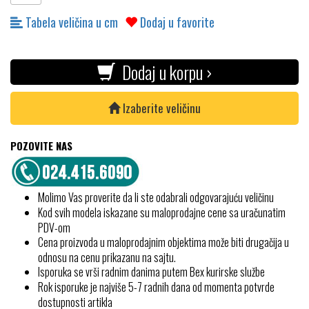
Tabela veličina u cm
Dodaj u favorite
Dodaj u korpu ›
Izaberite veličinu
POZOVITE NAS
Molimo Vas proverite da li ste odabrali odgovarajuću veličinu
Kod svih modela iskazane su maloprodajne cene sa uračunatim
PDV-om
Cena proizvoda u maloprodajnim objektima može biti drugačija u
odnosu na cenu prikazanu na sajtu.
Isporuka se vrši radnim danima putem Bex kurirske službe
Rok isporuke je najviše 5-7 radnih dana od momenta potvrde
dostupnosti artikla