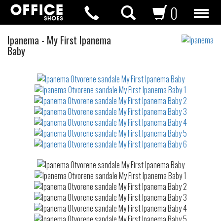
0
Otvorene
Ipanema
-
My First Ipanema
sandale
Baby
Not
waterproof
or
waterrepellent