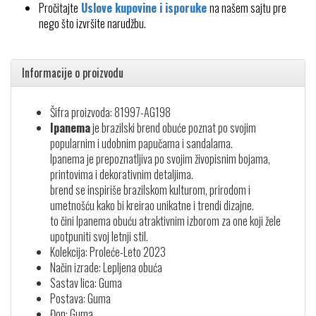
Pročitajte
Uslove kupovine i isporuke
na našem sajtu pre
nego što izvršite narudžbu.
Informacije o proizvodu
Šifra proizvoda: 81997-AG198
Ipanema
je brazilski brend obuće poznat po svojim
popularnim i udobnim papučama i sandalama.
Ipanema je prepoznatljiva po svojim živopisnim bojama,
printovima i dekorativnim detaljima.
brend se inspiriše brazilskom kulturom, prirodom i
umetnošću kako bi kreirao unikatne i trendi dizajne.
to čini Ipanema obuću atraktivnim izborom za one koji žele
upotpuniti svoj letnji stil.
Kolekcija: Proleće-Leto 2023
Način izrade: Lepljena obuća
Sastav lica: Guma
Postava: Guma
Đon: Guma