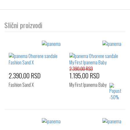
Slični proizvodi
2.390,00 RSD
2.390,00 RSD
1.195,00 RSD
Fashion Sand X
My First Ipanema Baby
Izaberi željeni broj:
Izaberi željeni broj:
22.5
30
31
32