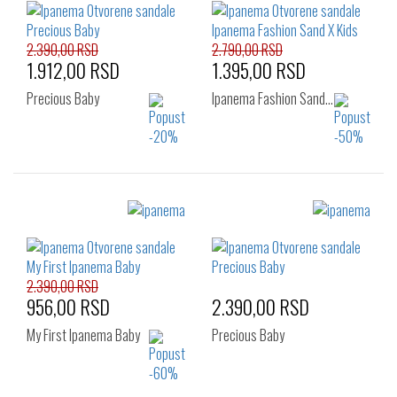
33
34.5
2.390,00 RSD
2.790,00 RSD
1.912,00 RSD
1.395,00 RSD
Precious Baby
Ipanema Fashion Sand…
Izaberi željeni broj:
Izaberi željeni broj:
19.5
21
22.5
25.5
27
28.5
24
25.5
27
30
31
32
33
2.390,00 RSD
956,00 RSD
2.390,00 RSD
My First Ipanema Baby
Precious Baby