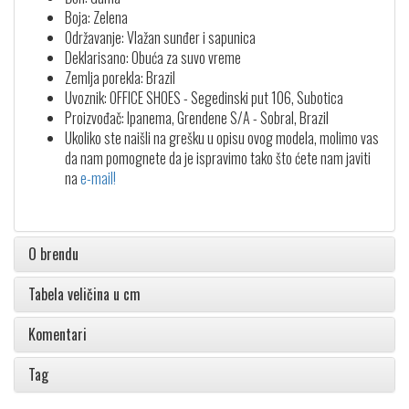
Boja: Zelena
Održavanje: Vlažan sunđer i sapunica
Deklarisano: Obuća za suvo vreme
Zemlja porekla: Brazil
Uvoznik: OFFICE SHOES - Segedinski put 106, Subotica
Proizvođač: Ipanema, Grendene S/A - Sobral, Brazil
Ukoliko ste naišli na grešku u opisu ovog modela, molimo vas
da nam pomognete da je ispravimo tako što ćete nam javiti
na
e-mail!
O brendu
Tabela veličina u cm
Komentari
Tag