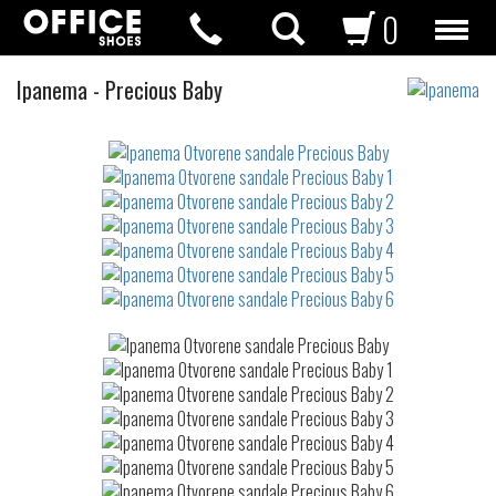
0
Otvorene
Ipanema
-
Precious Baby
sandale
Not
waterproof
or
waterrepellent