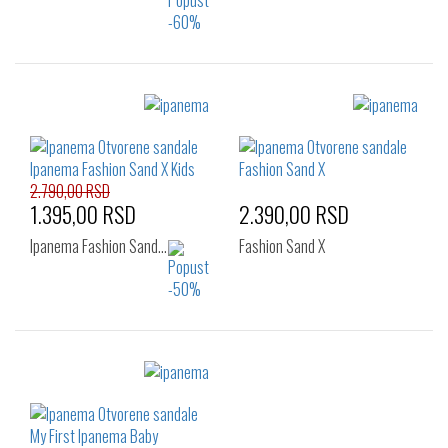
Izaberi željeni broj:
Izaberi željeni broj:
22.5
24
25.5
27
2.790,00 RSD
1.395,00 RSD
2.390,00 RSD
Ipanema Fashion Sand…
Fashion Sand X
Izaberi željeni broj:
Izaberi željeni broj:
30
31
32
25.5
27
28.5
33
34.5
30
31
32