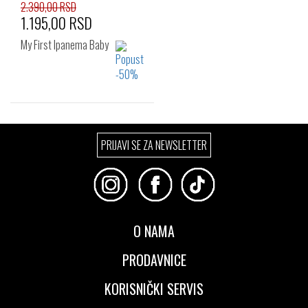
33
2.390,00 RSD
1.195,00 RSD
My First Ipanema Baby
Izaberi željeni broj:
PRIJAVI SE ZA NEWSLETTER
22.5
O NAMA
PRODAVNICE
KORISNIČKI SERVIS