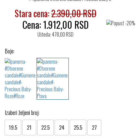
Stara cena:
2.390,00 RSD
Cena:
1.912,00
RSD
Ušteda: 478,00 RSD
Boje:
Izaberi željeni broj:
19.5
21
22.5
24
25.5
27