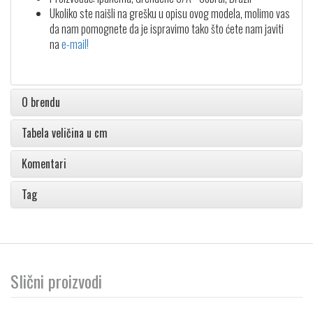
Ukoliko ste naišli na grešku u opisu ovog modela, molimo vas
da nam pomognete da je ispravimo tako što ćete nam javiti
na
e-mail!
O brendu
Tabela veličina u cm
Komentari
Tag
Slični proizvodi