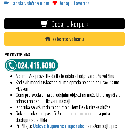
Tabela veličina u cm
Dodaj u favorite
Dodaj u korpu ›
Izaberite veličinu
POZOVITE NAS
Molimo Vas proverite da li ste odabrali odgovarajuću veličinu
Kod svih modela iskazane su maloprodajne cene sa uračunatim
PDV-om
Cena proizvoda u maloprodajnim objektima može biti drugačija u
odnosu na cenu prikazanu na sajtu.
Isporuka se vrši radnim danima putem Bex kurirske službe
Rok isporuke je najviše 5-7 radnih dana od momenta potvrde
dostupnosti artikla
Pročitajte
Uslove kupovine i isporuke
na našem sajtu pre