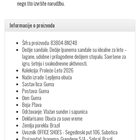
nego što izvršite narudžbu.
Informacije o proizvodu
Šifra proizvoda: 83804-BN248
Dečije sandale. Dečije Ipanema sandale su idealne za leto –
lagane, udobne i prilagođene dečijem stopalu. Savršene za
igru, šetnju i svakodnevne aktivnosti.
Kolekcija: Proleće-Leto 2026
Način izrade: Lepljena obuća
Sastav lica: Guma
Postava: Guma
Đon: Guma
Boja: Plava
Održavanje: Vlažan sunđer i sapunica
Deklarisano: Obuća za suvo vreme
Zemlja porekla: Brazil
Uvoznik: OFFICE SHOES - Segedinski put 106, Subotica
Proizvođač: Ipanema, Grendene S/A - Sobral, Brazil