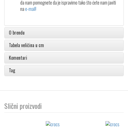
da nam pomognete da je ispravimo tako što ćete nam javiti
na
e-mail!
O brendu
Tabela veličina u cm
Komentari
Tag
Slični proizvodi