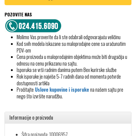
POZOVITE NAS
Molimo Vas proverite da li ste odabrali odgovarajuću veličinu
Kod svih modela iskazane su maloprodajne cene sa uračunatim
PDV-om
Cena proizvoda u maloprodajnim objektima može biti drugačija u
odnosu na cenu prikazanu na sajtu.
Isporuka se vrši radnim danima putem Bex kurirske službe
Rok isporuke je najviše 5-7 radnih dana od momenta potvrde
dostupnosti artikla
Pročitajte
Uslove kupovine i isporuke
na našem sajtu pre
nego što izvršite narudžbu.
Informacije o proizvodu
Šifra proizvoda: 10006957