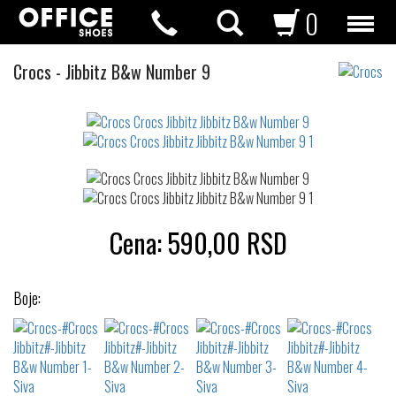
0
Crocs
Crocs
-
Jibbitz B&w Number 9
Jibbitz
Not
waterproof
or
waterrepellent
Cena:
590,00
RSD
Boje: