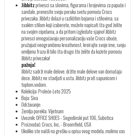
Jibbitz
privesci sa slovima, figurama i brojevima za papuče i
sandale. prenesite svoju poruku svetu pomoću Crocs
privezaka. Jibbitz dolazi u različitim bojama i stilovima. sa
svakim stilom koji izaberete, možete napisati šta god želite
na svojim cipelama, a da pritom izgledate sjajno! Jibbitz
privesci omogućavaju personalizaciju vaše Crocs obuće,
pružajući neograničenu kreativnost. kreirajte svoje ime, svoju
omiljenu frazu ili bilo šta drugo što želite da kažete pomoću
Jibbitz privezaka!
pažnja!
Jibbitz sadrži male delove. držite male delove van domašaja
dece. Jibbitz ne stavljati u usta. Jibbitz prati sapunicom i
toplom.vodom.
Kolekcija: Proleće-Leto 2025
Boja: Siva
Održavanje:
Zemlja porekla: Vijetnam
Uvoznik: OFFICE SHOES - Segedinski put 106, Subotica
Proizvođač: Crocs, Inc. - Broomfield, USA
Ukoliko ste naišli na grešku u opisu ovog modela, molimo vas