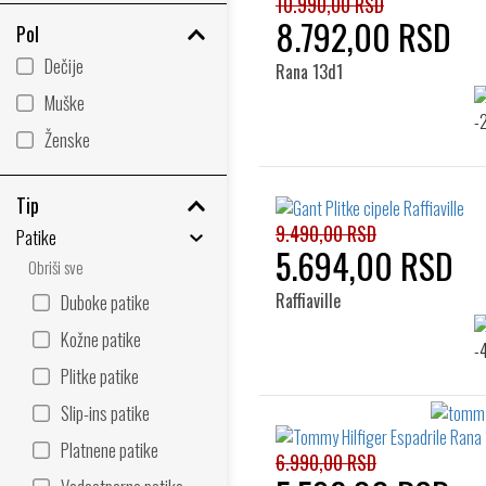
10.990,00 RSD
8.792,00 RSD
Pol
Dečije
Rana 13d1
Muške
Ženske
Tip
9.490,00 RSD
Patike
5.694,00 RSD
Obriši sve
Raffiaville
Duboke patike
Kožne patike
Plitke patike
Slip-ins patike
Platnene patike
6.990,00 RSD