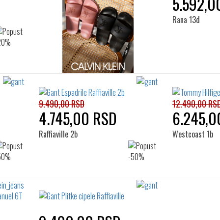
5.592,0
Rana 13d
9.490,00 RSD
12.490,00 RS
4.745,00 RSD
6.245,0
Raffiaville 2b
Westcoast 1b