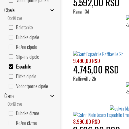
5.592,00 RSD
Vodootporne patike
Cipele
Rana 13d
Obriši sve
Baletanke
Duboke cipele
Kožne cipele
Slip-ins cipele
9.490,00 RSD
4.745,00 RSD
Espadrile
Plitke cipele
Raffiaville 2b
Vodootporne cipele
Čizme
Obriši sve
Duboke čizme
8.990,00 RSD
Kožne čizme