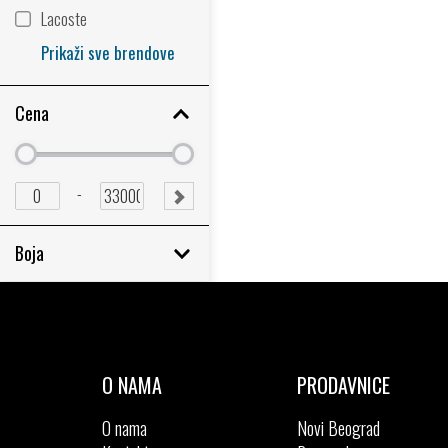
Lacoste
Prikaži sve brendove
Cena
Minimum
Minimum
price
price
Minimum
Maximum
-
SUBMIT
price
price
RANGE
Boja
O NAMA
PRODAVNICE
O nama
Novi Beograd