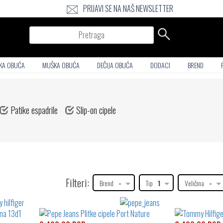
PRIJAVI SE NA NAŠ NEWSLETTER
Pretraga
KA OBUĆA
MUŠKA OBUĆA
DEČIJA OBUĆA
DODACI
BREND
Patike espadrile
Slip-on cipele
Filteri:
Brend
-
Tip
1
Veličina
-