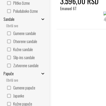
3.596,00 RSD
Plitke čizme
Emanuel 6T
Poluduboke čizme
Sandale
Obriši sve
Gumene sandale
Otvorene sandale
Kožne sandale
Slip-ins sandale
Zatvorene sandale
Papuče
Obriši sve
Gumene papuče
Japanke
Kožne papuče