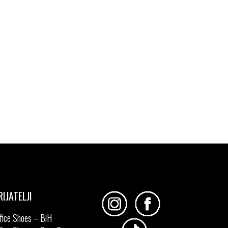
RIJATELJI
fice Shoes – BiH