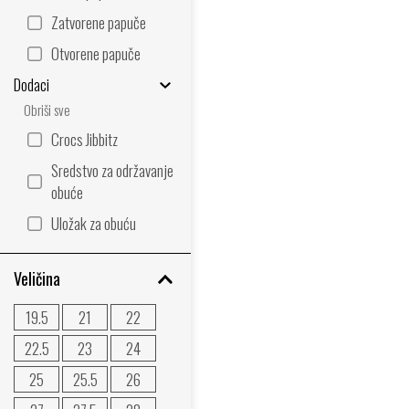
Zatvorene papuče
Otvorene papuče
Dodaci
Obriši sve
Crocs Jibbitz
Sredstvo za održavanje
obuće
Uložak za obuću
Veličina
19.5
21
22
22.5
23
24
25
25.5
26