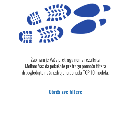
Žao nam je Vaša pretraga nema rezultata.
Molimo Vas da pokušate pretragu pomoću filtera
ili pogledajte našu izdvojenu ponudu TOP 10 modela.
Obriši sve filtere