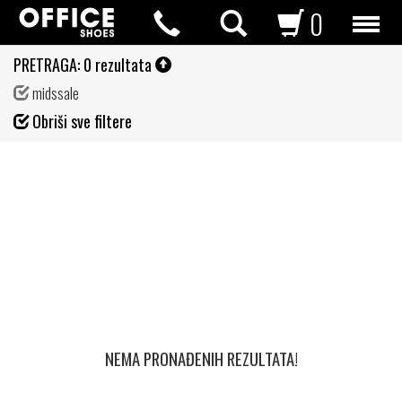
0
PRETRAGA:
0 rezultata
midssale
Fil
Obriši sve filtere
de
NEMA PRONAĐENIH REZULTATA!