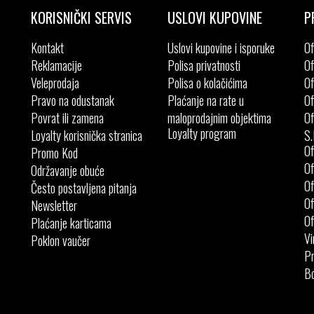
KORISNIČKI SERVIS
USLOVI KUPOVINE
P
Kontakt
Uslovi kupovine i isporuke
Of
Reklamacije
Polisa privatnosti
Of
Veleprodaja
Polisa o kolačićima
Of
Pravo na odustanak
Plaćanje na rate u
Of
Povrat ili zamena
maloprodajnim objektima
Of
Loyalty program
Loyalty korisnička stranica
S.
Of
Promo Kod
Of
Održavanje obuće
Of
Često postavljena pitanja
Of
Newsletter
Of
Plaćanje karticama
Vi
Poklon vaučer
Pr
Bo