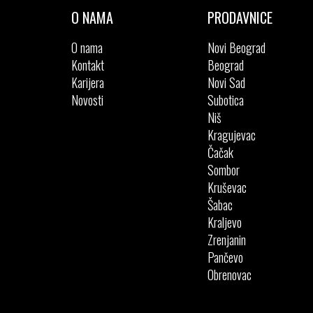
O NAMA
PRODAVNICE
O nama
Novi Beograd
Kontakt
Beograd
Karijera
Novi Sad
Novosti
Subotica
Niš
Kragujevac
Čačak
Sombor
Kruševac
Šabac
Kraljevo
Zrenjanin
Pančevo
Obrenovac