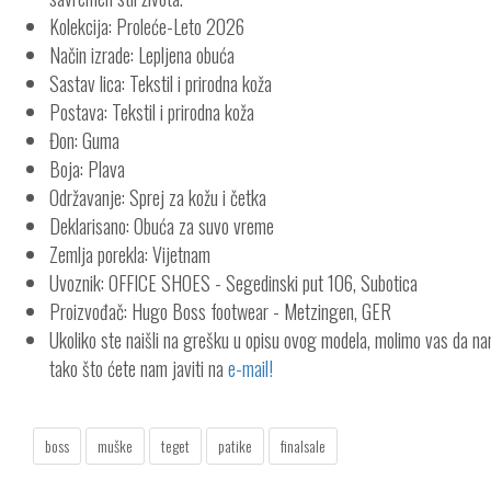
Kolekcija: Proleće-Leto 2026
Način izrade: Lepljena obuća
Sastav lica: Tekstil i prirodna koža
Postava: Tekstil i prirodna koža
Đon: Guma
Boja: Plava
Održavanje: Sprej za kožu i četka
Deklarisano: Obuća za suvo vreme
Zemlja porekla: Vijetnam
Uvoznik: OFFICE SHOES - Segedinski put 106, Subotica
Proizvođač: Hugo Boss footwear - Metzingen, GER
Ukoliko ste naišli na grešku u opisu ovog modela, molimo vas da n
tako što ćete nam javiti na
e-mail!
boss
muške
teget
patike
finalsale