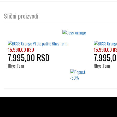
Slični proizvodi
15.990,00 RSD
15.990,00 R
7.995,00 RSD
7.995,
Rhys Tenn
Rhys Tenn
Izaberi željeni broj:
40
41
42
43
44
41
45
46