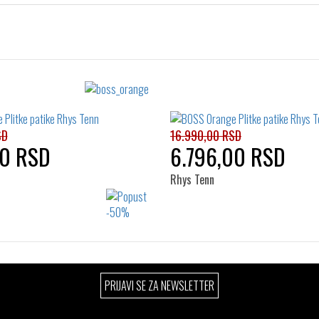
SD
16.990,00 RSD
00 RSD
6.796,00 RSD
Rhys Tenn
Izaberi željeni broj:
Izaberi željeni broj:
PRIJAVI SE ZA NEWSLETTER
41
42
43
42
43
44
45
46