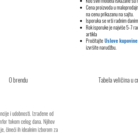
Kod svih modela iskazane su
Cena proizvoda u maloprodajn
na cenu prikazanu na sajtu.
Isporuka se vrši radnim dani
Rok isporuke je najviše 5-7 
artikla
Pročitajte
Uslove kupovine
izvršite narudžbu.
O brendu
Tabela veličina u 
cije i udobnosti. Izrađene od
omfor tokom celog dana. Njihov
je, čineći ih idealnim izborom za