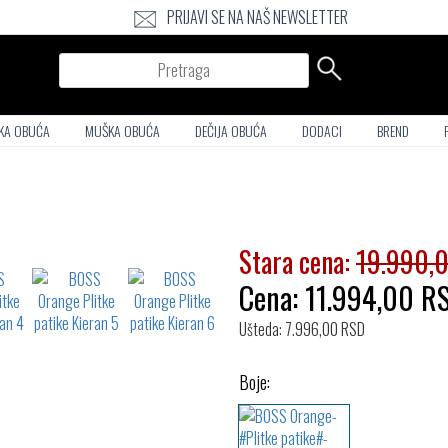
PRIJAVI SE NA NAŠ NEWSLETTER
Pretraga
KA OBUĆA
MUŠKA OBUĆA
DEČIJA OBUĆA
DODACI
BREND
Stara cena:
19.990,
Cena:
11.994,00
R
Ušteda: 7.996,00 RSD
Boje: