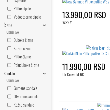
Espadrile
Plitke cipele
13.990,00 RSD
Vodootporne cipele
W3271
Čizme
Obriši sve
Duboke čizme
Kožne čizme
Plitke čizme
11.990,00 RSD
Poluduboke čizme
Sandale
Ck Curve M 6C
Obriši sve
Gumene sandale
Otvorene sandale
Kožne sandale