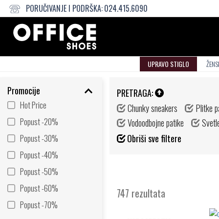
PORUČIVANJE I PODRŠKA:
024.415.6090
UPRAVO STIGLO
ŽENS
Promocije
PRETRAGA:
Hot Price
Chunky sneakers
Plitke p
Popust -20%
Vodoodbojne patike
Svetle
Popust -30%
Obriši sve filtere
Popust -40%
Popust -50%
Popust -60%
747 rezultata
Popust -70%