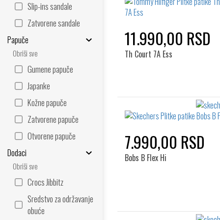
Slip-ins sandale
Zatvorene sandale
11.990,00 RSD
Papuče
Obriši sve
Th Court 7A Ess
Gumene papuče
Japanke
Kožne papuče
Zatvorene papuče
Otvorene papuče
7.990,00 RSD
Dodaci
Bobs B Flex Hi
Obriši sve
Crocs Jibbitz
Sredstvo za održavanje
obuće