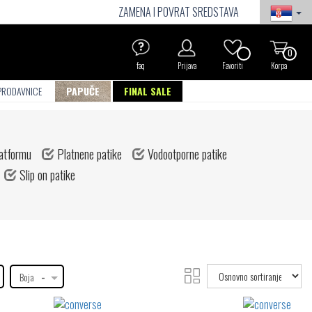
ZAMENA I POVRAT SREDSTAVA
0
faq
Prijava
Favoriti
Korpa
PRODAVNICE
PAPUČE
FINAL SALE
latformu
Platnene patike
Vodootporne patike
Slip on patike
Fil
de
Toggle
Boja
-
filters