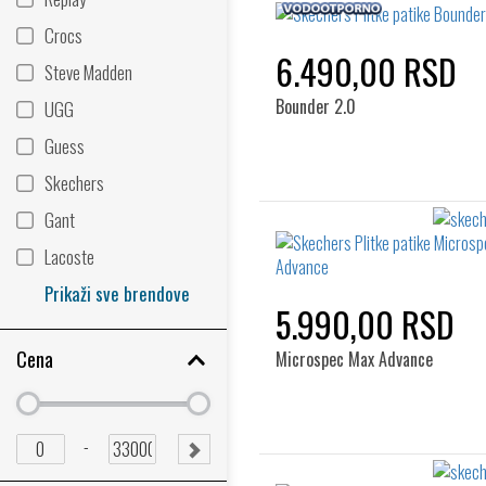
Crocs
6.490,00 RSD
Steve Madden
Bounder 2.0
UGG
Guess
Skechers
Gant
Lacoste
Prikaži sve brendove
5.990,00 RSD
Cena
Microspec Max Advance
Minimum
Minimum
price
price
Minimum
Maximum
-
SUBMIT
price
price
RANGE