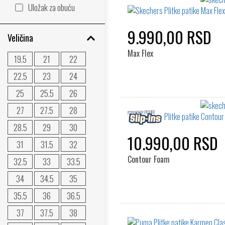
Uložak za obuću
9.990,00 RSD
Veličina
Max Flex
19.5
21
22
22.5
23
24
25
25.5
26
27
27.5
28
28.5
29
30
10.990,00 RSD
31
31.5
32
Contour Foam
32.5
33
33.5
34
34.5
35
35.5
36
36.5
37
37.5
38