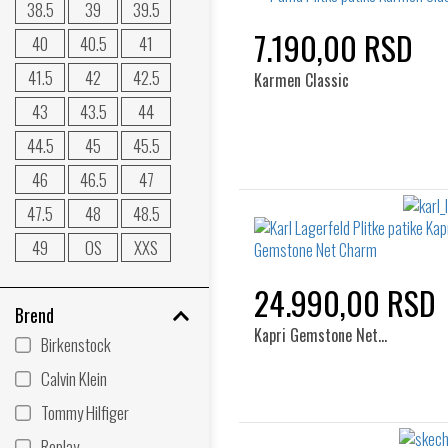
38.5
39
39.5
7.190,00 RSD
40
40.5
41
41.5
42
42.5
Karmen Classic
43
43.5
44
44.5
45
45.5
46
46.5
47
47.5
48
48.5
49
OS
XXS
24.990,00 RSD
Brend
Kapri Gemstone Net…
Birkenstock
Calvin Klein
Tommy Hilfiger
Replay