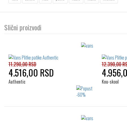
Slični proizvodi
11.290,00 RSD
12.390,00 R
4.516,00 RSD
4.956,
Authentic
Knu-skool
Izaberi željeni broj:
36
37
38
39
40.5
36