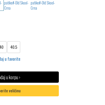
40
40.5
aj u favorite
daj u korpu ›
erite veličinu