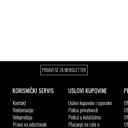
40
40.5
40.5
PRIJAVI SE ZA NEWSLETTER
KORISNIČKI SERVIS
USLOVI KUPOVINE
P
Kontakt
Uslovi kupovine i isporuke
Of
Reklamacije
Polisa privatnosti
Of
Veleprodaja
Polisa o kolačićima
Of
Pravo na odustanak
Plaćanje na rate u
Of