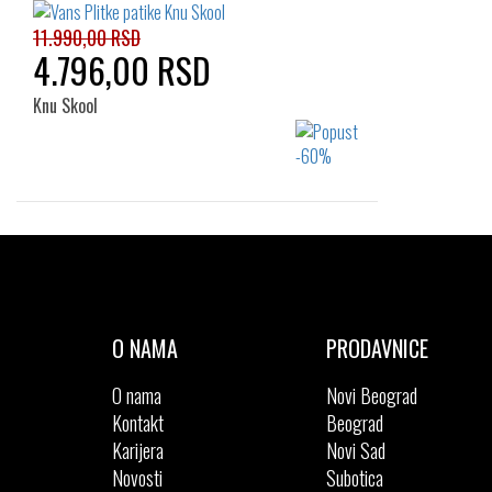
11.990,00 RSD
4.796,00 RSD
Knu Skool
Izaberi željeni broj:
36
37
38
40
O NAMA
PRODAVNICE
O nama
Novi Beograd
Kontakt
Beograd
Karijera
Novi Sad
Novosti
Subotica