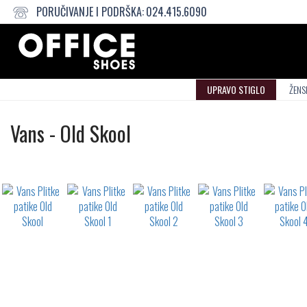
PORUČIVANJE I PODRŠKA:
024.415.6090
UPRAVO STIGLO
ŽENS
Plitke
Vans
-
Old Skool
patike
Not
waterproof
or
waterrepellent