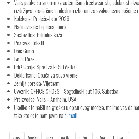
Vans patike su sinonim za autentičan streetwear stil, udobnost i kval
i izdržljiva izrada čine ih idealnim izborom za svakodnevno nošenje i
Kolekcija: Proleće-Leto 2026
Način izrade: Lepljena obuća
Sastav lica: Prirodna koža
Postava: Tekstil
Đon: Guma
Boja: Roze
Održavanje: Sprej za kožu i četka
Deklarisano: Obuća za suvo vreme
Zemlja porekla: Vijetnam
Uvoznik: OFFICE SHOES - Segedinski put 106, Subotica
Proizvodac: Vans - Anaheim, USA
Ukoliko ste naišli na grešku u opisu ovog modela, molimo vas da n
tako što ćete nam javiti na
e-mail!
vans
ženske
roze
patike
kožne
kožna
finalsale