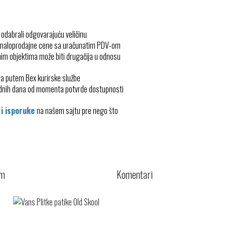
 odabrali odgovarajuću veličinu
 maloprodajne cene sa uračunatim PDV-om
im objektima može biti drugačija u odnosu
ma putem Bex kurirske službe
radnih dana od momenta potvrde dostupnosti
 i isporuke
na našem sajtu pre nego što
cm
Komentari