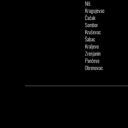
Niš
Kragujevac
Čačak
Sombor
Kruševac
Šabac
Kraljevo
Zrenjanin
Pančevo
Obrenovac