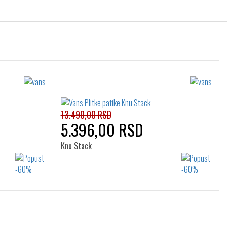
13.490,00 RSD
5.396,00 RSD
Knu Stack
Izaberi željeni broj:
38
39
40
40