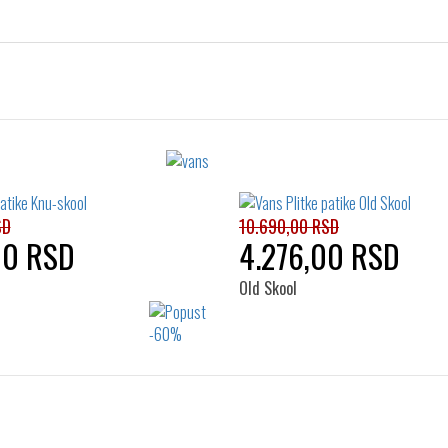
SD
10.690,00 RSD
00 RSD
4.276,00 RSD
Old Skool
Izaberi željeni broj:
Izaberi željeni broj:
37
38
38.5
39
36
37
38
39