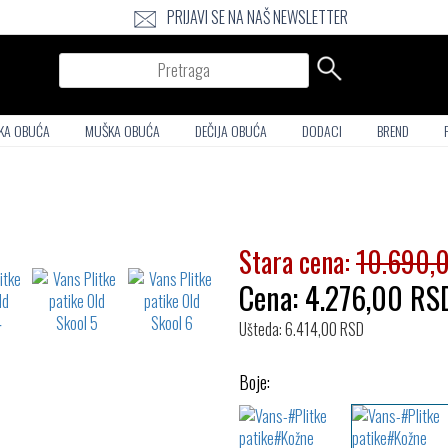
PRIJAVI SE NA NAŠ NEWSLETTER
Pretraga
KA OBUĆA
MUŠKA OBUĆA
DEČIJA OBUĆA
DODACI
BREND
Stara cena:
10.690,
Cena:
4.276,00
RS
Ušteda: 6.414,00 RSD
Boje: