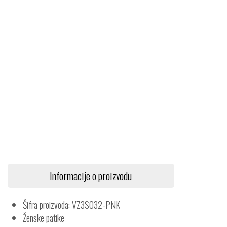
Informacije o proizvodu
Šifra proizvoda: VZ3SO32-PNK
Ženske patike