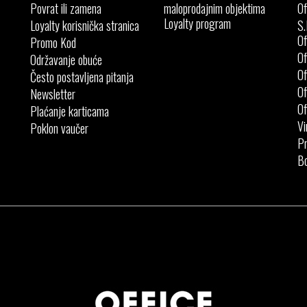
Povrat ili zamena
maloprodajnim objektima
Of
Loyalty program
Loyalty korisnička stranica
S.
Of
Promo Kod
Of
Održavanje obuće
Of
Često postavljena pitanja
Of
Newsletter
Of
Plaćanje karticama
Vi
Poklon vaučer
Pr
Bo