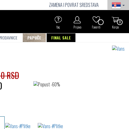
ZAMENA I POVRAT SREDSTAVA
0
faq
Prijava
Favoriti
Korpa
PRODAVNICE
PAPUČE
FINAL SALE
00 RSD
D