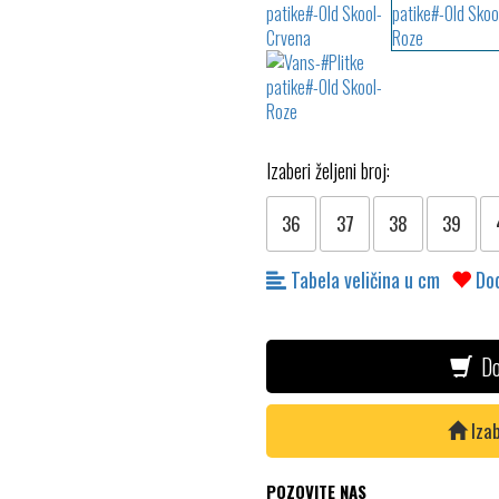
Izaberi željeni broj:
36
37
38
39
Tabela veličina u cm
Dod
Do
Izab
POZOVITE NAS