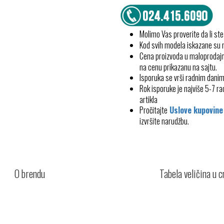
Molimo Vas proverite da li ste
Kod svih modela iskazane su
Cena proizvoda u maloprodajn
na cenu prikazanu na sajtu.
Isporuka se vrši radnim dani
Rok isporuke je najviše 5-7 
artikla
Pročitajte
Uslove kupovine
izvršite narudžbu.
O brendu
Tabela veličina u 