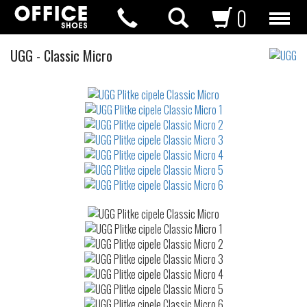
0
Plitke
UGG
-
Classic Micro
cipele
Not
waterproof
or
waterrepellent