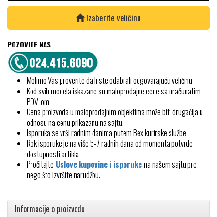
Izaberite veličinu
POZOVITE NAS
Molimo Vas proverite da li ste odabrali odgovarajuću veličinu
Kod svih modela iskazane su maloprodajne cene sa uračunatim
PDV-om
Cena proizvoda u maloprodajnim objektima može biti drugačija u
odnosu na cenu prikazanu na sajtu.
Isporuka se vrši radnim danima putem Bex kurirske službe
Rok isporuke je najviše 5-7 radnih dana od momenta potvrde
dostupnosti artikla
Pročitajte
Uslove kupovine i isporuke
na našem sajtu pre
nego što izvršite narudžbu.
Informacije o proizvodu