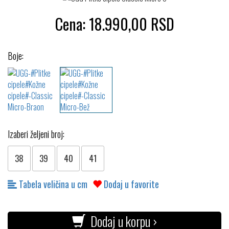
Cena:
18.990,00
RSD
Boje:
Izaberi željeni broj:
38
39
40
41
Tabela veličina u cm
Dodaj u favorite
Dodaj u korpu ›