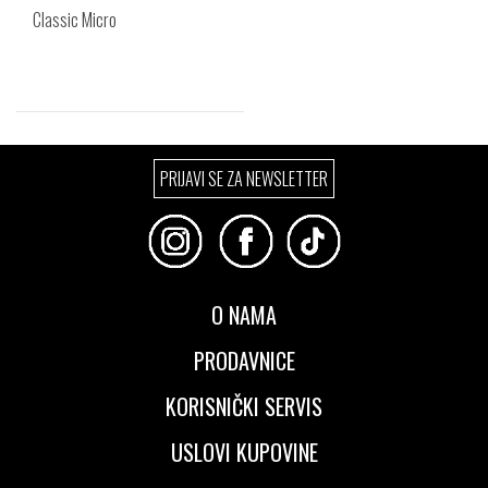
Classic Micro
Izaberi željeni broj:
PRIJAVI SE ZA NEWSLETTER
38
39
40
41
42
O NAMA
PRODAVNICE
KORISNIČKI SERVIS
USLOVI KUPOVINE