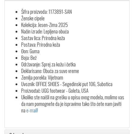
Šifra proizvoda: 1173891-SAN
Ženske cipele
Kolekcija: Jesen-Zima 2025
Način izrade: Lepljena obuća
Sastav lica: Prirodna koža
Postava: Prirodna koža
Đon: Guma
Boja: Bež
Održavanje: Sprej za kožu i četka
Deklarisano: Obuća za suvo vreme
Zemlja porekla: Vijetnam
Uvoznik: OFFICE SHOES - Segedinski put 106, Subotica
Proizvođač: UGG footwear - Goleta, USA
Ukoliko ste naišli na grešku u opisu ovog modela, molimo vas
da nam pomognete da je ispravimo tako što ćete nam javiti
na
e-mail!