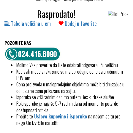
Rasprodato!
Tabela veličina u cm
Dodaj u favorite
POZOVITE NAS
Molimo Vas proverite da li ste odabrali odgovarajuću veličinu
Kod svih modela iskazane su maloprodajne cene sa uračunatim
PDV-om
Cena proizvoda u maloprodajnim objektima može biti drugačija u
odnosu na cenu prikazanu na sajtu.
Isporuka se vrši radnim danima putem Bex kurirske službe
Rok isporuke je najviše 5-7 radnih dana od momenta potvrde
dostupnosti artikla
Pročitajte
Uslove kupovine i isporuke
na našem sajtu pre
nego što izvršite narudžbu.