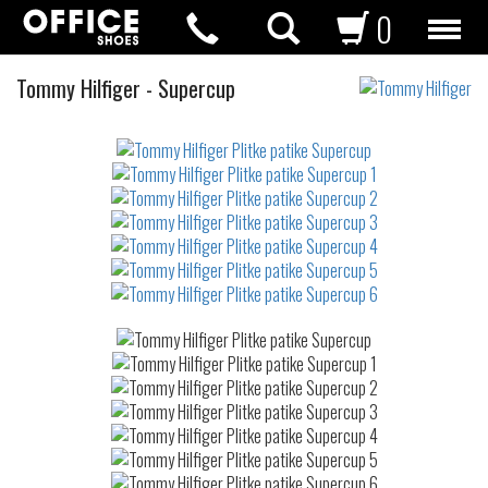
0
Plitke
Tommy Hilfiger
-
Supercup
patike
Not
waterproof
or
waterrepellent