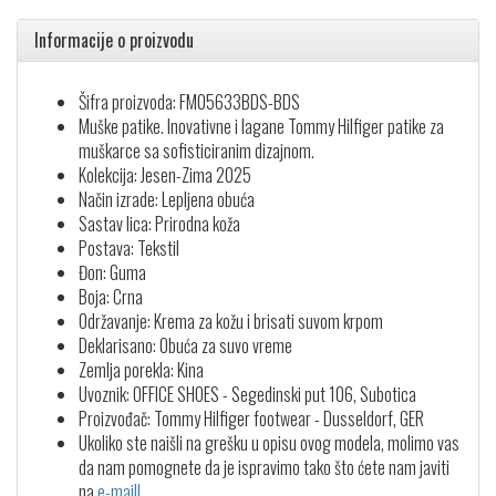
Informacije o proizvodu
Šifra proizvoda: FM05633BDS-BDS
Muške patike. Inovativne i lagane Tommy Hilfiger patike za
muškarce sa sofisticiranim dizajnom.
Kolekcija: Jesen-Zima 2025
Način izrade: Lepljena obuća
Sastav lica: Prirodna koža
Postava: Tekstil
Đon: Guma
Boja: Crna
Održavanje: Krema za kožu i brisati suvom krpom
Deklarisano: Obuća za suvo vreme
Zemlja porekla: Kina
Uvoznik: OFFICE SHOES - Segedinski put 106, Subotica
Proizvođač: Tommy Hilfiger footwear - Dusseldorf, GER
Ukoliko ste naišli na grešku u opisu ovog modela, molimo vas
da nam pomognete da je ispravimo tako što ćete nam javiti
na
e-mail!