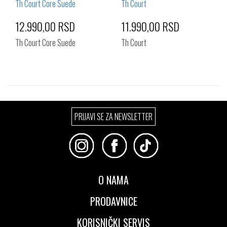
12.990,00 RSD
11.990,00 RSD
Th Court Core Suede
Th Court
Izaberi željeni broj:
Izaberi željeni broj:
PRIJAVI SE ZA NEWSLETTER
42
43
40
41
42
43
44
45
46
O NAMA
PRODAVNICE
KORISNIČKI SERVIS