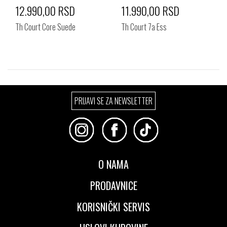
12.990,00 RSD
11.990,00 RSD
Th Court Core Suede
Th Court 7a Ess
Izaberi željeni broj:
Izaberi željeni broj:
PRIJAVI SE ZA NEWSLETTER
41
42
43
40
41
42
44
46
43
44
45
46
O NAMA
PRODAVNICE
KORISNIČKI SERVIS