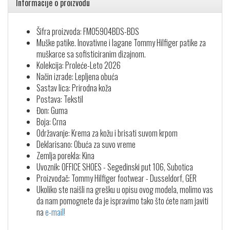
Informacije o proizvodu
Šifra proizvoda: FM05904BDS-BDS
Muške patike. Inovativne i lagane Tommy Hilfiger patike za
muškarce sa sofisticiranim dizajnom.
Kolekcija: Proleće-Leto 2026
Način izrade: Lepljena obuća
Sastav lica: Prirodna koža
Postava: Tekstil
Đon: Guma
Boja: Crna
Održavanje: Krema za kožu i brisati suvom krpom
Deklarisano: Obuća za suvo vreme
Zemlja porekla: Kina
Uvoznik: OFFICE SHOES - Segedinski put 106, Subotica
Proizvođač: Tommy Hilfiger footwear - Dusseldorf, GER
Ukoliko ste naišli na grešku u opisu ovog modela, molimo vas
da nam pomognete da je ispravimo tako što ćete nam javiti
na
e-mail!