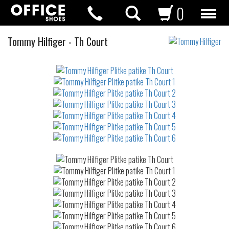
0
Plitke
Tommy Hilfiger
-
Th Court
patike
Not
waterproof
or
waterrepellent