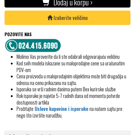
Dodaj u korpu ›
Izaberite veličinu
POZOVITE NAS
Molimo Vas proverite da li ste odabrali odgovarajuću veličinu
Kod svih modela iskazane su maloprodajne cene sa uračunatim
PDV-om
Cena proizvoda u maloprodajnim objektima može biti drugačija u
odnosu na cenu prikazanu na sajtu.
Isporuka se vrši radnim danima putem Bex kurirske službe
Rok isporuke je najviše 5-7 radnih dana od momenta potvrde
dostupnosti artikla
Pročitajte
Uslove kupovine i isporuke
na našem sajtu pre
nego što izvršite narudžbu.