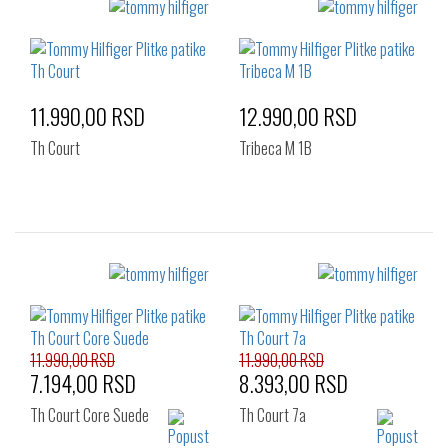
Izaberi željeni broj:
Izaberi željeni broj:
41
40
41
42
43
44
45
46
47
48
11.990,00 RSD
12.990,00 RSD
Th Court
Tribeca M 1B
Izaberi željeni broj:
Izaberi željeni broj:
40
41
42
40
41
42
43
44
45
43
44
45
46
46
11.990,00 RSD
11.990,00 RSD
7.194,00 RSD
8.393,00 RSD
Th Court Core Suede
Th Court 7a