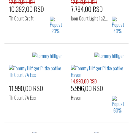
12.990,00 RSD
12.990,00 RSD
10.392,00 RSD
7.794,00 RSD
Th Court Craft
Icon Court Light 1a2…
Izaberi željeni broj:
Izaberi željeni broj:
43
45
41
42
43
44
45
46
14.990,00 RSD
11.990,00 RSD
5.996,00 RSD
Th Court 7A Ess
Haven