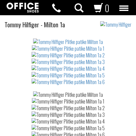
0
Plitke
Tommy Hilfiger
-
Milton 1a
patike
Not
waterproof
or
waterrepellent