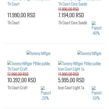
11.990,00 RSD
11.990,00 RSD
7.194,00 RSD
Th Court
Th Court Core Suede
Izaberi željeni broj:
Izaberi željeni broj:
40
41
42
40
41
42
43
44
46
43
44
45
46
12.990,00 RSD
11.990,00 RSD
10.392,00 RSD
5.995,00 RSD
Th Court Craft
Icon Court Light 1a