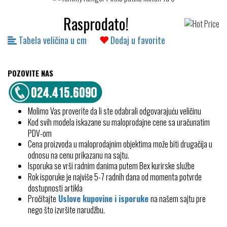
Rasprodato!
Tabela veličina u cm
Dodaj u favorite
POZOVITE NAS
Molimo Vas proverite da li ste odabrali odgovarajuću veličinu
Kod svih modela iskazane su maloprodajne cene sa uračunatim
PDV-om
Cena proizvoda u maloprodajnim objektima može biti drugačija u
odnosu na cenu prikazanu na sajtu.
Isporuka se vrši radnim danima putem Bex kurirske službe
Rok isporuke je najviše 5-7 radnih dana od momenta potvrde
dostupnosti artikla
Pročitajte
Uslove kupovine i isporuke
na našem sajtu pre
nego što izvršite narudžbu.