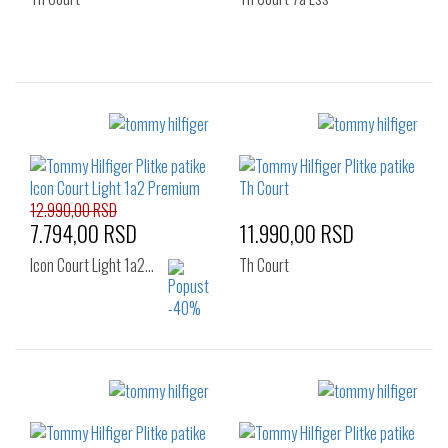
Izaberi željeni broj:
Izaberi željeni broj:
42
43
41
42
43
44
46
12.990,00 RSD
7.794,00 RSD
11.990,00 RSD
Icon Court Light 1a2…
Th Court
Izaberi željeni broj:
Izaberi željeni broj:
41
42
43
41
42
43
44
45
46
44
45
46