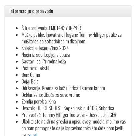
Informacije o proizvodu
Šifra proizvoda: EM01443YBR-YBR
Muške patike. Inovativne i lagane Tommy Hilfiger patike za
muškarce sa sofisticiranim dizajnom.
Kolekcija: Jesen-Zima 2024
Način izrade: Lepljena obuća
Sastav lica: Prirodna koža
Postava: Tekstil
Đon: Guma
Boja: Bela
Održavanje: Krema za kožu i brisati suvom krpom
Deklarisano: Obuća za suvo vreme
Zemlja porekla: Kina
Uvoznik: OFFICE SHOES - Segedinski put 106, Subotica
Proizvođač: Tommy Hilfiger footwear - Dusseldorf, GER
Ukoliko ste naišli na grešku u opisu ovog modela, molimo vas
da nam pomognete da je ispravimo tako što ćete nam javiti
na
e-mail!