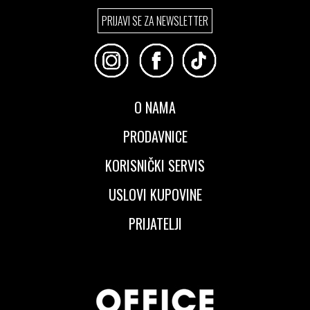
Izaberi željeni broj:
PRIJAVI SE ZA NEWSLETTER
41
42
43
44
45
46
O NAMA
PRODAVNICE
KORISNIČKI SERVIS
USLOVI KUPOVINE
PRIJATELJI