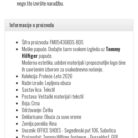
nego što izvršite narudžbu.
Informacije o proizvodu
Šifra proizvoda: FM05436BDS-BDS
Muške papuče. Dodajte šarm svakom izgledu uz
Tommy
Hilfiger
papuče.
Moderna estetika, udobni materijali i prepoznatljiv logo čine
ih savršenim izborom za svakodnevno nošenje.
Kolekcija: Proleće-Leto 2026
Način izrade: Lepljena obuća
Sastav lica: Tekstil
Postava: Veštački materijal i tekstil
Boja: Crna
Održavanje: Četka
Deklarisano: Obuća za suvo vreme
Zemlja porekla: Kina
Uvoznik: OFFICE SHOES - Segedinski put 106, Subotica
Proizvođač: Tommy Hilfiger footwear - Dusseldorf, GER