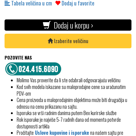
Tabela veličina u cm
Dodaj u favorite
Dodaj u korpu ›
Izaberite veličinu
POZOVITE NAS
Molimo Vas proverite da li ste odabrali odgovarajuću veličinu
Kod svih modela iskazane su maloprodajne cene sa uračunatim
PDV-om
Cena proizvoda u maloprodajnim objektima može biti drugačija u
odnosu na cenu prikazanu na sajtu.
Isporuka se vrši radnim danima putem Bex kurirske službe
Rok isporuke je najviše 5-7 radnih dana od momenta potvrde
dostupnosti artikla
Pročitajte
Uslove kupovine i isporuke
na našem sajtu pre