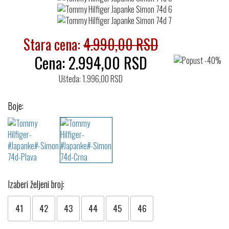
Stara cena:
4.990,00 RSD
Cena:
2.994,00
RSD
Ušteda: 1.996,00 RSD
Boje:
Izaberi željeni broj:
41
42
43
44
45
46