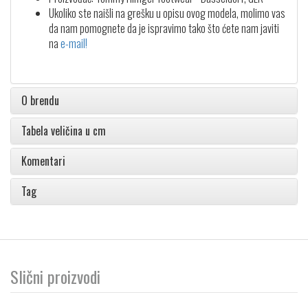
Ukoliko ste naišli na grešku u opisu ovog modela, molimo vas
da nam pomognete da je ispravimo tako što ćete nam javiti
na
e-mail!
O brendu
Tabela veličina u cm
Komentari
Tag
Slični proizvodi