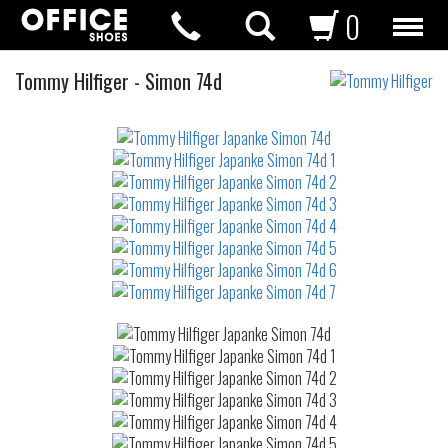
0
Japanke
Tommy Hilfiger
-
Simon 74d
Not
waterproof
or
waterrepellent