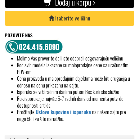
Dodaj u korpu ›
Izaberite veličinu
POZOVITE NAS
Molimo Vas proverite da li ste odabrali odgovarajuću veličinu
Kod svih modela iskazane su maloprodajne cene sa uračunatim
PDV-om
Cena proizvoda u maloprodajnim objektima može biti drugačija u
odnosu na cenu prikazanu na sajtu.
Isporuka se vrši radnim danima putem Bex kurirske službe
Rok isporuke je najviše 5-7 radnih dana od momenta potvrde
dostupnosti artikla
Pročitajte
Uslove kupovine i isporuke
na našem sajtu pre
nego što izvršite narudžbu.