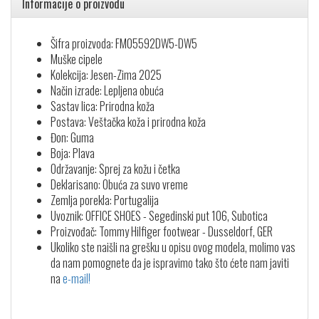
Informacije o proizvodu
Šifra proizvoda: FM05592DW5-DW5
Muške cipele
Kolekcija: Jesen-Zima 2025
Način izrade: Lepljena obuća
Sastav lica: Prirodna koža
Postava: Veštačka koža i prirodna koža
Đon: Guma
Boja: Plava
Održavanje: Sprej za kožu i četka
Deklarisano: Obuća za suvo vreme
Zemlja porekla: Portugalija
Uvoznik: OFFICE SHOES - Segedinski put 106, Subotica
Proizvođač: Tommy Hilfiger footwear - Dusseldorf, GER
Ukoliko ste naišli na grešku u opisu ovog modela, molimo vas
da nam pomognete da je ispravimo tako što ćete nam javiti
na
e-mail!