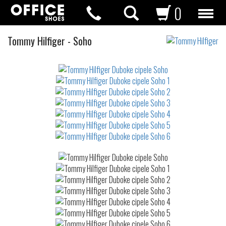
0
Duboke
Tommy Hilfiger
-
Soho
cipele
Not
waterproof
or
waterrepellent