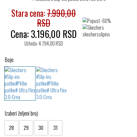
Stara cena:
7.990,00
RSD
Cena:
3.196,00
RSD
Ušteda: 4.794,00 RSD
Boje:
Izaberi željeni broj:
28
29
30
31