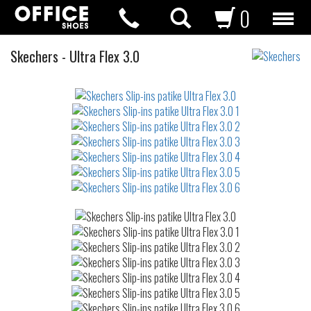
0
Slip-
Skechers
-
Ultra Flex 3.0
ins
Not
waterproof
patike
or
waterrepellent