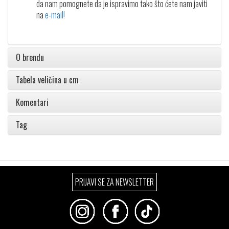
da nam pomognete da je ispravimo tako što ćete nam javiti
na
e-mail!
O brendu
Tabela veličina u cm
Komentari
Tag
PRIJAVI SE ZA NEWSLETTER