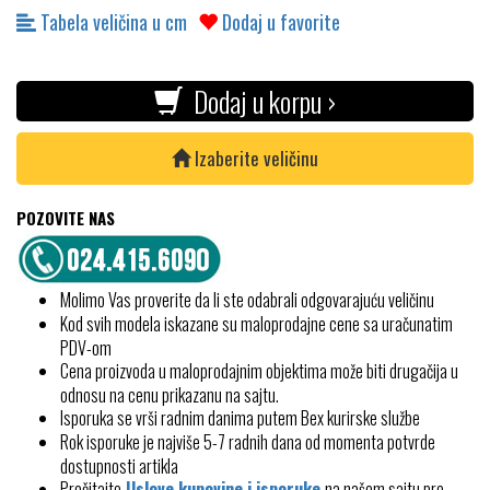
Tabela veličina u cm
Dodaj u favorite
Dodaj u korpu ›
Izaberite veličinu
POZOVITE NAS
Molimo Vas proverite da li ste odabrali odgovarajuću veličinu
Kod svih modela iskazane su maloprodajne cene sa uračunatim
PDV-om
Cena proizvoda u maloprodajnim objektima može biti drugačija u
odnosu na cenu prikazanu na sajtu.
Isporuka se vrši radnim danima putem Bex kurirske službe
Rok isporuke je najviše 5-7 radnih dana od momenta potvrde
dostupnosti artikla
Pročitajte
Uslove kupovine i isporuke
na našem sajtu pre