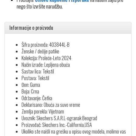
nego što izvršite narudžbu.
Informacije o proizvodu
Šifra proizvoda: 403844L-B
Ženske / dečije patike
Kolekcija: Proleće-Leto 2024
Način izrade: Lepljena obuća
Sastav lica: Tekstil
Postava: Tekstil
Đon: Guma
Boja: Crna
Održavanje: Četka
Deklarisano: Obuća za suvo vreme
Zemlja porekla: Vijetnam
Uvoznik: Skechers S.A.R.L-ogranak Beograd
Proizvođač: Skechers Inc.-California,USA
Ukoliko ste naišli na grešku u opisu ovog modela, molimo vas