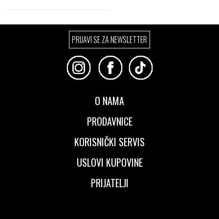
Izaberi željeni broj:
PRIJAVI SE ZA NEWSLETTER
36
37
37.5
38
38.5
39
40
41
O NAMA
PRODAVNICE
KORISNIČKI SERVIS
USLOVI KUPOVINE
PRIJATELJI