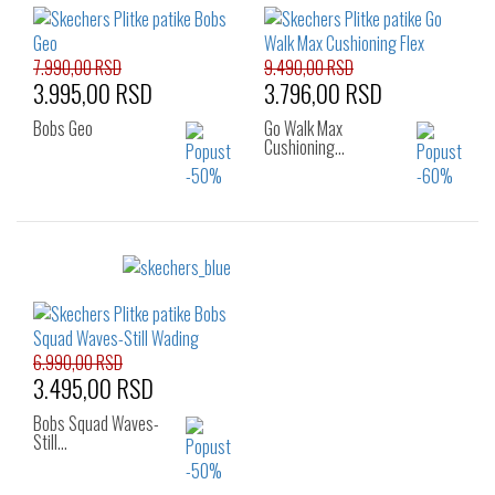
36
37
37.5
38
38.5
39
39.5
40
41
7.990,00 RSD
9.490,00 RSD
3.995,00 RSD
3.796,00 RSD
Bobs Geo
Go Walk Max
Cushioning…
Izaberi željeni broj:
Izaberi željeni broj:
40
41
36
37
37.5
38
38.5
39
39.5
40
41
6.990,00 RSD
3.495,00 RSD
Bobs Squad Waves-
Still…