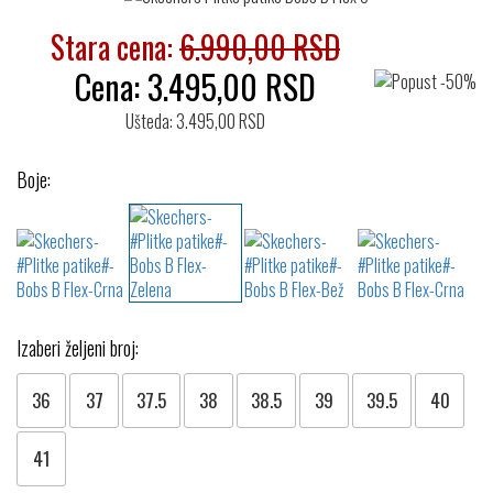
Stara cena:
6.990,00 RSD
Cena:
3.495,00
RSD
Ušteda: 3.495,00 RSD
Boje:
Izaberi željeni broj:
36
37
37.5
38
38.5
39
39.5
40
41