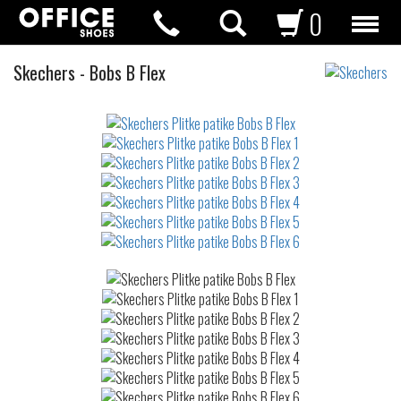
0
Plitke
Skechers
-
Bobs B Flex
patike
Not
waterproof
or
waterrepellent