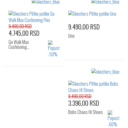
9.490,00 RSD
9.490,00 RSD
4.745,00 RSD
Uno
Go Walk Max
Cushioning…
Izaberi željeni broj:
36
37
37.5
Izaberi željeni broj:
38
39
40
36
37
38
38.5
39
39.5
8.490,00 RSD
3.396,00 RSD
40
41
Bobs Chaos Hi Shoes