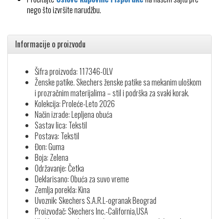
nego što izvršite narudžbu.
Informacije o proizvodu
Šifra proizvoda: 117346-OLV
Ženske patike. Skechers ženske patike sa mekanim uloškom
i prozračnim materijalima – stil i podrška za svaki korak.
Kolekcija: Proleće-Leto 2026
Način izrade: Lepljena obuća
Sastav lica: Tekstil
Postava: Tekstil
Đon: Guma
Boja: Zelena
Održavanje: Četka
Deklarisano: Obuća za suvo vreme
Zemlja porekla: Kina
Uvoznik: Skechers S.A.R.L-ogranak Beograd
Proizvođač: Skechers Inc.-California,USA