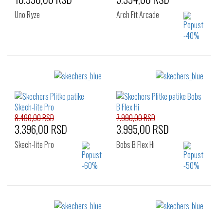
Uno Ryze
Arch Fit Arcade
Izaberi željeni broj:
Izaberi željeni broj:
36
37
37.5
36
38
38.5
38
38.5
39
39
39.5
40
40
41
41
8.490,00 RSD
7.990,00 RSD
3.396,00 RSD
3.995,00 RSD
Skech-lite Pro
Bobs B Flex Hi
Izaberi željeni broj:
Izaberi željeni broj:
40