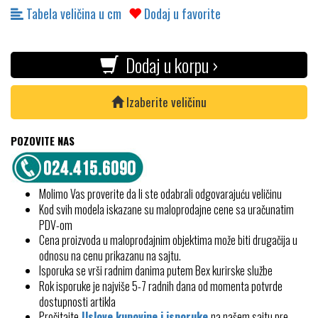
Tabela veličina u cm
Dodaj u favorite
Dodaj u korpu ›
Izaberite veličinu
POZOVITE NAS
Molimo Vas proverite da li ste odabrali odgovarajuću veličinu
Kod svih modela iskazane su maloprodajne cene sa uračunatim
PDV-om
Cena proizvoda u maloprodajnim objektima može biti drugačija u
odnosu na cenu prikazanu na sajtu.
Isporuka se vrši radnim danima putem Bex kurirske službe
Rok isporuke je najviše 5-7 radnih dana od momenta potvrde
dostupnosti artikla
Pročitajte
Uslove kupovine i isporuke
na našem sajtu pre