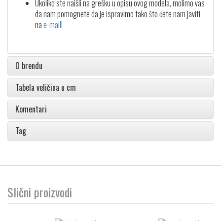
Ukoliko ste naišli na grešku u opisu ovog modela, molimo vas
da nam pomognete da je ispravimo tako što ćete nam javiti
na
e-mail!
O brendu
Tabela veličina u cm
Komentari
Tag
Slični proizvodi