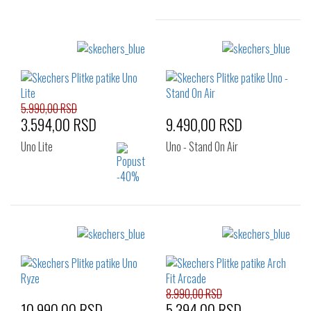
Izaberi željeni broj:
37
38
38.5
39
39.5
40
41
5.990,00 RSD
3.594,00 RSD
9.490,00 RSD
Uno Lite
Uno - Stand On Air
Izaberi željeni broj:
Izaberi željeni broj:
27
28
34
36
37
37.5
35
36
38
38
38.5
39
39
40
40
41
8.990,00 RSD
10.990,00 RSD
5.394,00 RSD