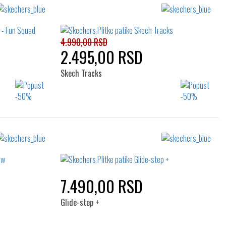
Izaberi željeni broj:
32
27
29
30
31
32
36
35
4.990,00 RSD
2.495,00 RSD
Skech Tracks
Izaberi željeni broj:
26
22
23
24
25
26
7.490,00 RSD
Glide-step +