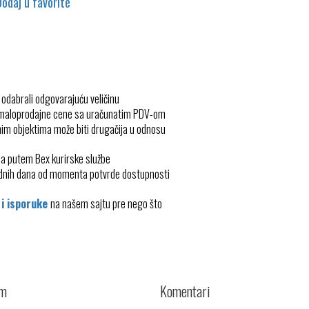
Dodaj u favorite
 odabrali odgovarajuću veličinu
 maloprodajne cene sa uračunatim PDV-om
im objektima može biti drugačija u odnosu
ma putem Bex kurirske službe
radnih dana od momenta potvrde dostupnosti
 i isporuke
na našem sajtu pre nego što
cm
Komentari