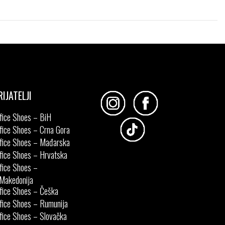
Izaberi željeni broj:
31
32
33
34
35
36
37
38
39
40
RIJATELJI
fice Shoes – BiH
fice Shoes – Crna Gora
fice Shoes – Mađarska
fice Shoes – Hrvatska
fice Shoes –
Makedonija
fice Shoes – Češka
fice Shoes – Rumunija
fice Shoes – Slovačka