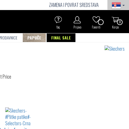
ZAMENA I POVRAT SREDSTAVA
0
faq
Prijava
Favoriti
Korpa
PRODAVNICE
PAPUČE
FINAL SALE