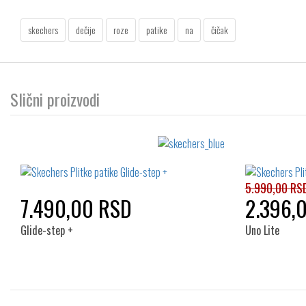
skechers
dečije
roze
patike
na
čičak
Slični proizvodi
5.990,00 RS
7.490,00 RSD
2.396,
Glide-step +
Uno Lite