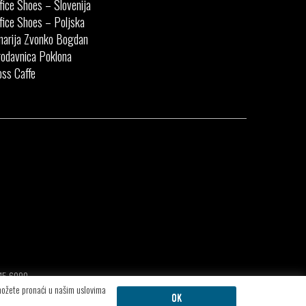
fice Shoes – Slovenija
fice Shoes – Poljska
narija Zvonko Bogdan
odavnica Poklona
ss Caffe
415.6090
 možete pronaći u našim uslovima
OK