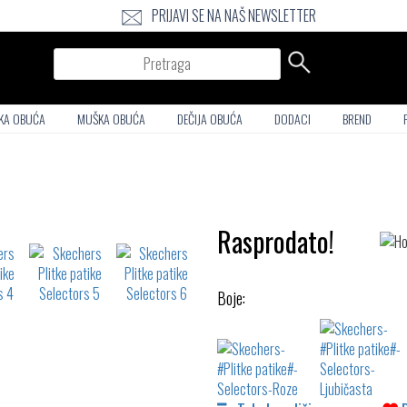
PRIJAVI SE NA NAŠ NEWSLETTER
Pretraga
KA OBUĆA
MUŠKA OBUĆA
DEČIJA OBUĆA
DODACI
BREND
Rasprodato!
Boje: