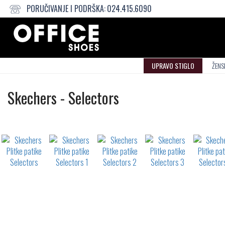
PORUČIVANJE I PODRŠKA:
024.415.6090
UPRAVO STIGLO
ŽENS
Plitke
Skechers
-
Selectors
patike
Not
waterproof
or
waterrepellent