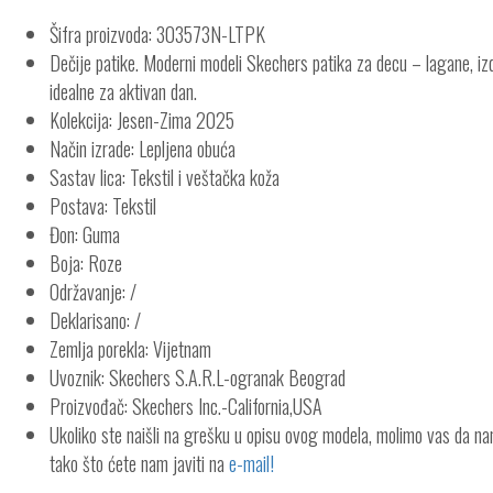
Šifra proizvoda: 303573N-LTPK
Dečije patike. Moderni modeli Skechers patika za decu – lagane, izd
idealne za aktivan dan.
Kolekcija: Jesen-Zima 2025
Način izrade: Lepljena obuća
Sastav lica: Tekstil i veštačka koža
Postava: Tekstil
Đon: Guma
Boja: Roze
Održavanje: /
Deklarisano: /
Zemlja porekla: Vijetnam
Uvoznik: Skechers S.A.R.L-ogranak Beograd
Proizvođač: Skechers Inc.-California,USA
Ukoliko ste naišli na grešku u opisu ovog modela, molimo vas da n
tako što ćete nam javiti na
e-mail!