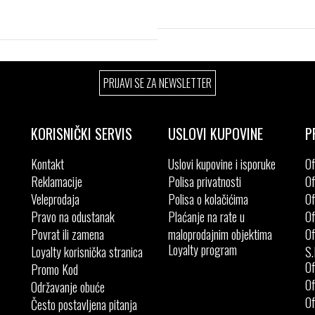
Izaberi željeni broj:
Izaberi željeni broj:
27
28
29
30
PRIJAVI SE ZA NEWSLETTER
28
29
30
31
32
33
34
33
34
35
KORISNIČKI SERVIS
USLOVI KUPOVINE
P
Kontakt
Uslovi kupovine i isporuke
Of
Reklamacije
Polisa privatnosti
Of
Veleprodaja
Polisa o kolačićima
Of
Pravo na odustanak
Plaćanje na rate u
Of
Povrat ili zamena
maloprodajnim objektima
Of
Loyalty program
Loyalty korisnička stranica
S.
Of
Promo Kod
Of
Održavanje obuće
Of
Često postavljena pitanja