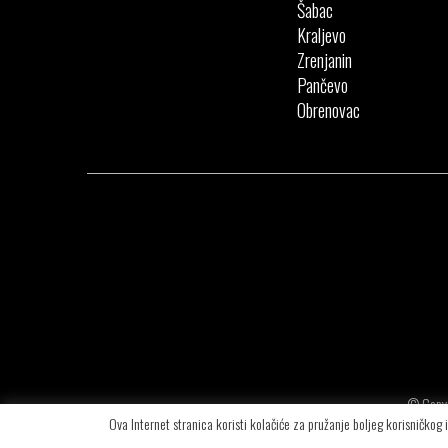
Šabac
Kraljevo
Zrenjanin
Pančevo
Obrenovac
© Copyr
Ova Internet stranica koristi kolačiće za pružanje boljeg korisničkog