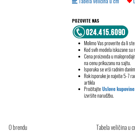
Tabela veličina u cm
POZOVITE NAS
Molimo Vas proverite da li ste
Kod svih modela iskazane su
Cena proizvoda u maloprodajn
na cenu prikazanu na sajtu.
Isporuka se vrši radnim dani
Rok isporuke je najviše 5-7 
artikla
Pročitajte
Uslove kupovine
izvršite narudžbu.
O brendu
Tabela veličina u 