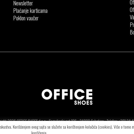
Of
Newsletter
Of
Plaćanje karticama
Vi
Poklon vaučer
Pr
Bo
ight 2026 OFFICE SHOES d.o.o - Segedinski put 106 - 24000 Subotica - Telefon: +381.24.
 iskustva. Korišćenjem ovog sajta se slažete sa korištenjem kolačića (cookies). Više o tome
korišćenja.