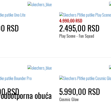
Izaberi željeni broj:
Izaberi željeni broj:
28
29
30
36
28
29
30
31
38
39
39.5
33
34
35
4.990,00 RSD
00 RSD
2.495,00 RSD
Play Scene - Fun Squad
Izaberi željeni broj:
Izaberi željeni broj:
23
24
25
29
30
31
32
34
35
36
00 RSD
5.990,00 RSD
Cosmic Glow