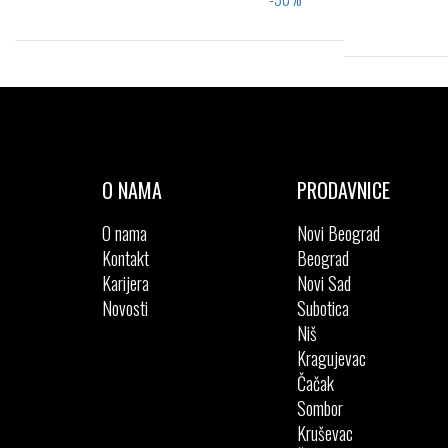
Izaberi željeni broj:
30
31
32
33
34
27
35
32
O NAMA
PRODAVNICE
O nama
Novi Beograd
Kontakt
Beograd
Karijera
Novi Sad
Novosti
Subotica
Niš
Kragujevac
Čačak
Sombor
Kruševac