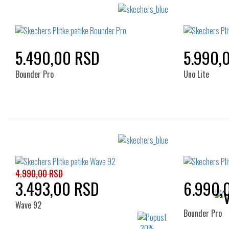
Izaberi željeni broj:
30
32
33
34
35
27
36
37
38
39
40
37
5.490,00 RSD
5.990,
Bounder Pro
Uno Lite
Izaberi željeni broj:
28
27
28
29
30
31
33
32
33
34
35
36
4.990,00 RSD
3.493,00 RSD
6.990,
37
Wave 92
Bounder Pro