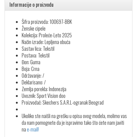
Informacije o proizvodu
Šifra proizvoda: 100697-BBK
Ženske cipele
Kolekcija: Proleće-Leto 2025
Način izrade: Lepljena obuća
Sastav lica: Tekstil
Postava: Tekstil
Đon: Guma
Boja: Crna
Održavanje: /
Deklarisano: /
Zemlja porekla: Indonezija
Uvoznik: Sport Vision doo
Proizvođač: Skechers S.A.R.L-ogranak Beograd
Ukoliko ste naišli na grešku u opisu ovog modela, molimo vas
da nam pomognete da je ispravimo tako što ćete nam javiti
na
e-mail!