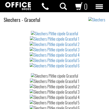
0
Plitke
Skechers
-
Graceful
cipele
Not
waterproof
or
waterrepellent