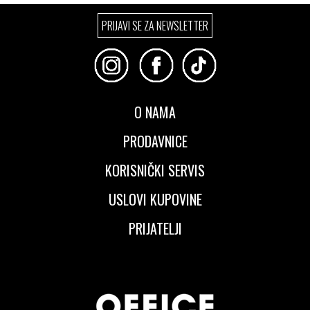
Izaberi željeni broj:
PRIJAVI SE ZA NEWSLETTER
37
37.5
38.5
39
O NAMA
PRODAVNICE
KORISNIČKI SERVIS
USLOVI KUPOVINE
PRIJATELJI