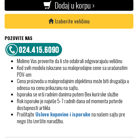
Dodaj u korpu ›
Izaberite veličinu
POZOVITE NAS
Molimo Vas proverite da li ste odabrali odgovarajuću veličinu
Kod svih modela iskazane su maloprodajne cene sa uračunatim
PDV-om
Cena proizvoda u maloprodajnim objektima može biti drugačija u
odnosu na cenu prikazanu na sajtu.
Isporuka se vrši radnim danima putem Bex kurirske službe
Rok isporuke je najviše 5-7 radnih dana od momenta potvrde
dostupnosti artikla
Pročitajte
Uslove kupovine i isporuke
na našem sajtu pre
nego što izvršite narudžbu.