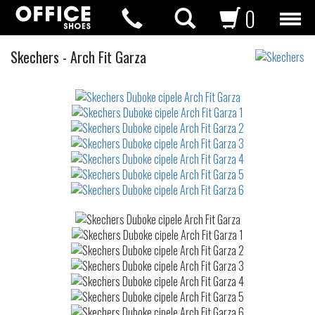
0
Duboke
Skechers
-
Arch Fit Garza
cipele
Not
waterproof
or
waterrepellent