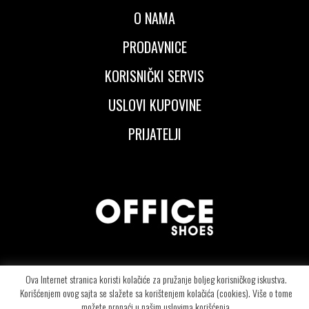
O NAMA
PRODAVNICE
KORISNIČKI SERVIS
USLOVI KUPOVINE
PRIJATELJI
© Copyright 2026 OFFICE SHOES d.o.o - Segedinski put 106 - 24000 Subotica -
Ova Internet stranica koristi kolačiće za pružanje boljeg korisničkog iskustva.
Telefon: +381.24.415.6090
Korišćenjem ovog sajta se slažete sa korištenjem kolačića (cookies). Više o tome
možete pronaći u našim uslovima korišćenja.