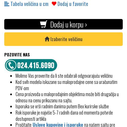
Tabela veličina u cm
Dodaj u favorite
Dodaj u korpu ›
Izaberite veličinu
POZOVITE NAS
Molimo Vas proverite da li ste odabrali odgovarajuću veličinu
Kod svih modela iskazane su maloprodajne cene sa uračunatim
PDV-om
Cena proizvoda u maloprodajnim objektima može biti drugačija u
odnosu na cenu prikazanu na sajtu.
Isporuka se vrši radnim danima putem Bex kurirske službe
Rok isporuke je najviše 5-7 radnih dana od momenta potvrde
dostupnosti artikla
Pročitajte
Uslove kupovine i isporuke
na našem sajtu pre