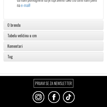
da nam pomognete da je ispravimo tako što ćete nam javiti
na
e-mail!
O brendu
Tabela veličina u cm
Komentari
Tag
PRIJAVI SE ZA NEWSLETTER