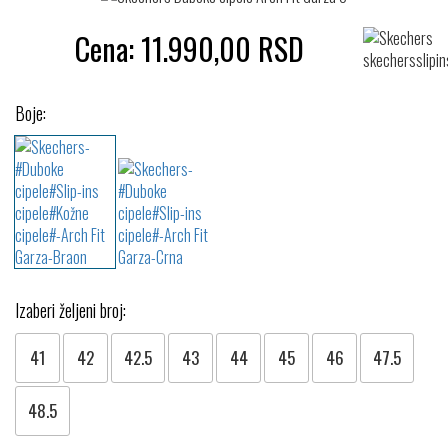
Cena:
11.990,00
RSD
Boje:
Izaberi željeni broj:
41
42
42.5
43
44
45
46
47.5
48.5