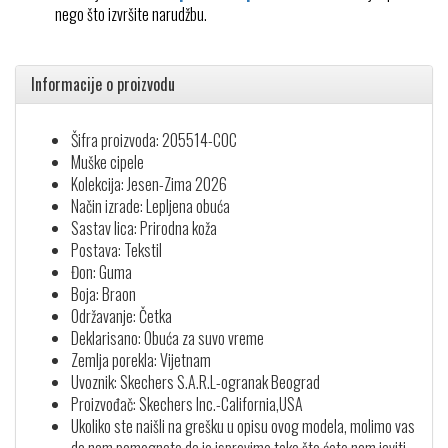
nego što izvršite narudžbu.
Informacije o proizvodu
Šifra proizvoda: 205514-COC
Muške cipele
Kolekcija: Jesen-Zima 2026
Način izrade: Lepljena obuća
Sastav lica: Prirodna koža
Postava: Tekstil
Đon: Guma
Boja: Braon
Održavanje: Četka
Deklarisano: Obuća za suvo vreme
Zemlja porekla: Vijetnam
Uvoznik: Skechers S.A.R.L-ogranak Beograd
Proizvođač: Skechers Inc.-California,USA
Ukoliko ste naišli na grešku u opisu ovog modela, molimo vas