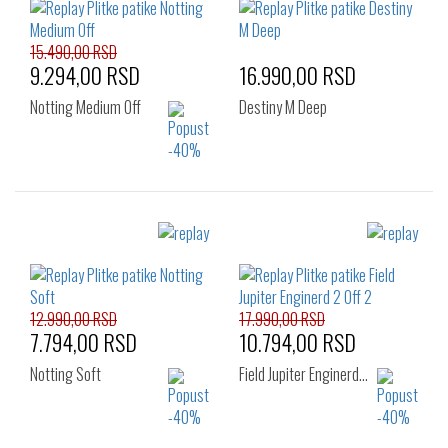
44
15.490,00 RSD
9.294,00 RSD
16.990,00 RSD
Notting Medium Off
Destiny M Deep
Izaberi željeni broj:
Izaberi željeni broj:
42
43
44
40
41
42
46
43
44
45
46
12.990,00 RSD
17.990,00 RSD
7.794,00 RSD
10.794,00 RSD
Notting Soft
Field Jupiter Enginerd…