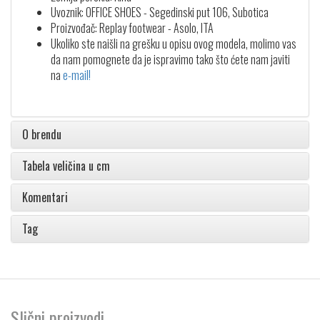
Uvoznik: OFFICE SHOES - Segedinski put 106, Subotica
Proizvođač: Replay footwear - Asolo, ITA
Ukoliko ste naišli na grešku u opisu ovog modela, molimo vas
da nam pomognete da je ispravimo tako što ćete nam javiti
na
e-mail!
O brendu
Tabela veličina u cm
Komentari
Tag
Slični proizvodi