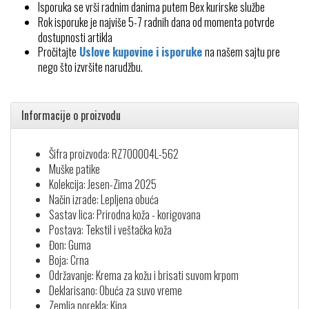
Isporuka se vrši radnim danima putem Bex kurirske službe
Rok isporuke je najviše 5-7 radnih dana od momenta potvrde
dostupnosti artikla
Pročitajte
Uslove kupovine i isporuke
na našem sajtu pre
nego što izvršite narudžbu.
Informacije o proizvodu
Šifra proizvoda: RZ7O0004L-562
Muške patike
Kolekcija: Jesen-Zima 2025
Način izrade: Lepljena obuća
Sastav lica: Prirodna koža - korigovana
Postava: Tekstil i veštačka koža
Đon: Guma
Boja: Crna
Održavanje: Krema za kožu i brisati suvom krpom
Deklarisano: Obuća za suvo vreme
Zemlja porekla: Kina