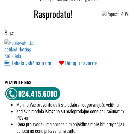
Rasprodato!
Boje:
Tabela veličina u cm
Dodaj u favorite
POZOVITE NAS
Molimo Vas proverite da li ste odabrali odgovarajuću veličinu
Kod svih modela iskazane su maloprodajne cene sa uračunatim
PDV-om
Cena proizvoda u maloprodajnim objektima može biti drugačija u
odnosu na cenu prikazanu na sajtu.