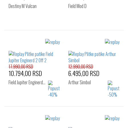
Destiny M Vulcan
Field Mod D
Izaberi željeni broj:
Izaberi željeni broj:
40
41
42
40
41
42
43
44
45
43
44
45
46
46
17.990,00 RSD
12.990,00 RSD
10.794,00 RSD
6.495,00 RSD
Field Jupiter Enginerd…
Arthur Simbol
Izaberi željeni broj:
Izaberi željeni broj:
42
43
44
41
42
43