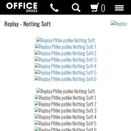
0
Plitke
Replay
-
Notting Soft
patike
Not
waterproof
or
waterrepellent