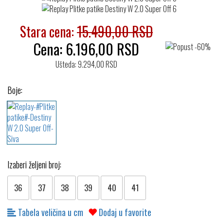
Stara cena:
15.490,00 RSD
Cena:
6.196,00
RSD
Ušteda: 9.294,00 RSD
Boje:
Izaberi željeni broj:
36
37
38
39
40
41
Tabela veličina u cm
Dodaj u favorite