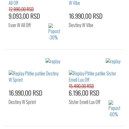
38
39
40
41
12.990,00 RSD
9.093,00 RSD
16.990,00 RSD
Evan W All Off
Destiny W Vibe
Izaberi željeni broj:
Izaberi željeni broj:
37
38
35
36
37
38
39
40
41
15.490,00 RSD
16.990,00 RSD
6.196,00 RSD
Destiny W Sprint
Sister Emeli Lux Off