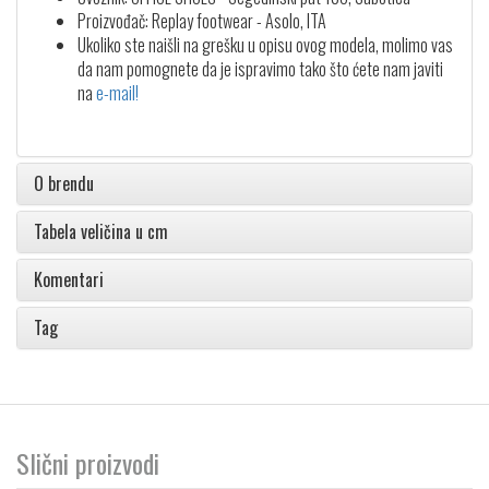
Proizvođač: Replay footwear - Asolo, ITA
Ukoliko ste naišli na grešku u opisu ovog modela, molimo vas
da nam pomognete da je ispravimo tako što ćete nam javiti
na
e-mail!
O brendu
Tabela veličina u cm
Komentari
Tag
Slični proizvodi