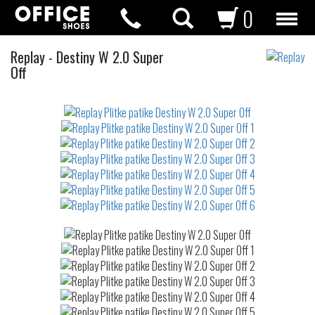
0
Plitke
Replay
-
Destiny W 2.0 Super
patike
Off
Not
waterproof
or
waterrepellent