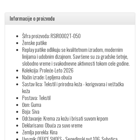
Informacije o proizvodu
Šifra proizvoda: RSIR0002T-050
Ženske patike
Replay patike odlikuju se kvalitetnom izradom, modernim
linijama i udobnim dizajnom. Savršene su za gradske šetnje,
slobodno vreme i svakodnevne aktivnosti tokom cele godine.
Kolekcija: Proleće-Leto 2026
Način izrade: Lepljena obuća
Sastav lica: Tekstil i prirodna koža - korigovana i veštačka
koža
Postava: Tekstil
Đon: Guma
Boja: Siva
Održavanje: Krema za kožu i brisati suvom krpom
Deklarisano: Obuća za suvo vreme
Zemlja porekla: Kina
Uvoznik: OFFICE SHOES - Segedinski put 106, Subotica