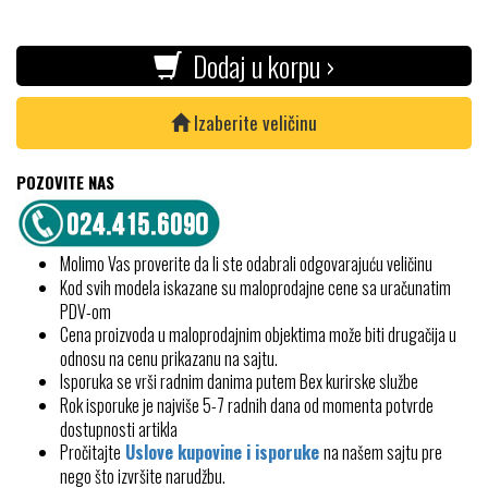
Dodaj u korpu ›
Izaberite veličinu
POZOVITE NAS
Molimo Vas proverite da li ste odabrali odgovarajuću veličinu
Kod svih modela iskazane su maloprodajne cene sa uračunatim
PDV-om
Cena proizvoda u maloprodajnim objektima može biti drugačija u
odnosu na cenu prikazanu na sajtu.
Isporuka se vrši radnim danima putem Bex kurirske službe
Rok isporuke je najviše 5-7 radnih dana od momenta potvrde
dostupnosti artikla
Pročitajte
Uslove kupovine i isporuke
na našem sajtu pre
nego što izvršite narudžbu.