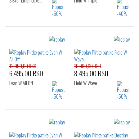
Sister Emeli Luxe…
Field W Triple
Izaberi željeni broj:
Izaberi željeni broj:
36
37
38
37
38
39
39
40
41
40
12.990,00 RSD
16.990,00 RSD
6.495,00 RSD
8.495,00 RSD
Evan W All Off
Field W Wave
Izaberi željeni broj:
Izaberi željeni broj:
37
38
35
36
37