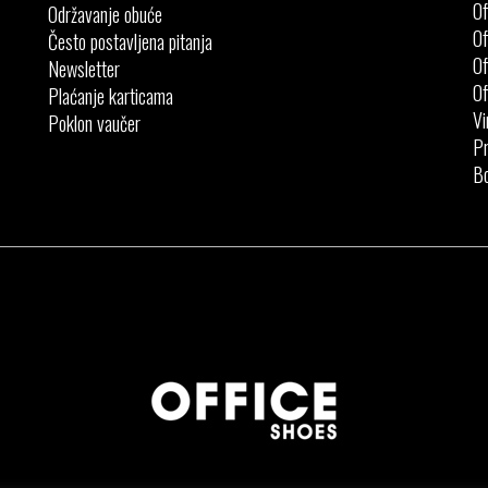
Of
Održavanje obuće
Of
Često postavljena pitanja
Of
Newsletter
Of
Plaćanje karticama
Vi
Poklon vaučer
Pr
Bo