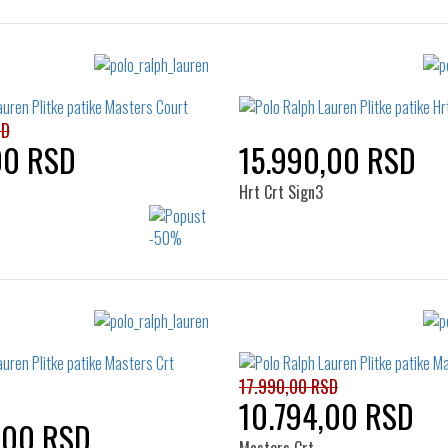
SD
00 RSD
15.990,00 RSD
Hrt Crt Sign3
Izaberi željeni broj:
Izaberi željeni broj:
44
40
41
42
43
45
46
47
17.990,00 RSD
10.794,00 RSD
,00 RSD