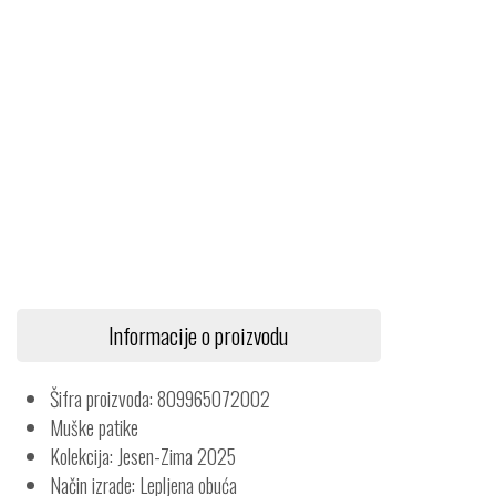
Informacije o proizvodu
Šifra proizvoda: 809965072002
Muške patike
Kolekcija: Jesen-Zima 2025
Način izrade: Lepljena obuća