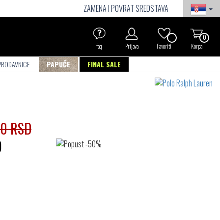
ZAMENA I POVRAT SREDSTAVA
0
faq
Prijava
Favoriti
Korpa
PRODAVNICE
PAPUČE
FINAL SALE
00 RSD
D