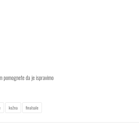
am pomognete da je ispravimo
e
kožna
finalsale