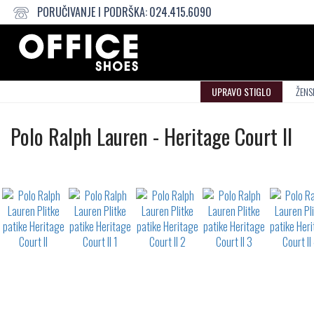
PORUČIVANJE I PODRŠKA:
024.415.6090
UPRAVO STIGLO
ŽENS
Plitke
Polo Ralph Lauren
-
Heritage Court II
patike
Not
waterproof
or
waterrepellent