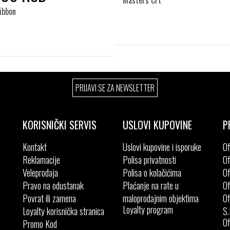
Masters Crt
ibbon
Izaberi željeni broj:
41
44
Izaberi željeni broj:
PRIJAVI SE ZA NEWSLETTER
42
43
44
45
46
KORISNIČKI SERVIS
USLOVI KUPOVINE
P
Kontakt
Uslovi kupovine i isporuke
Of
Reklamacije
Polisa privatnosti
Of
Veleprodaja
Polisa o kolačićima
Of
Pravo na odustanak
Plaćanje na rate u
Of
Povrat ili zamena
maloprodajnim objektima
Of
Loyalty program
Loyalty korisnička stranica
S.
Of
Promo Kod