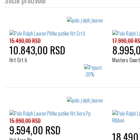
Slični proizvodi
15.490,00 RSD
17.990,00 R
10.843,00 RSD
8.995,
Hrt Crt Ii
Masters Court
Izaberi željeni broj:
45
15.990,00 RSD
9.594,00 RSD
18.490