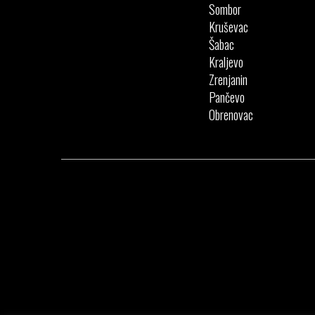
Sombor
Kruševac
Šabac
Kraljevo
Zrenjanin
Pančevo
Obrenovac