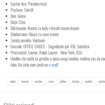
Sastav lica: Prirodna koža
Postava: Tekstil
Đon: Guma
Boja: Crna
Održavanje: Krema za kožu i brisati suvom krpom
Deklarisano: Obuća za suvo vreme
Zemlja porekla: Vijetnam
Uvoznik: OFFICE SHOES - Segedinski put 106, Subotica
Proizvođač: Lauren, Ralph Lauren - New York, USA
Ukoliko ste naišli na grešku u opisu ovog modela, molimo vas da n
tako što ćete nam javiti na
e-mail!
ralph
lauren
muške
crne
plitke
kožne
patike
kožn