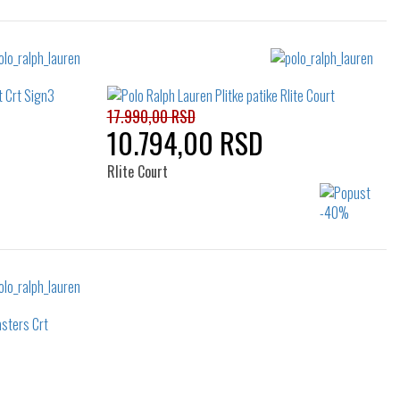
17.990,00 RSD
10.794,00 RSD
Rlite Court
Izaberi željeni broj:
44
41
42
43
44
45
46