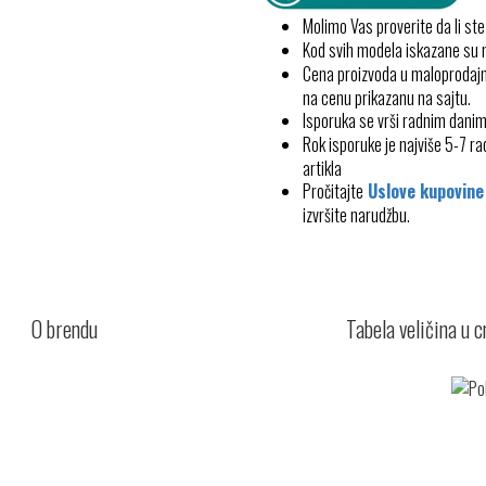
Molimo Vas proverite da li ste
Kod svih modela iskazane su
Cena proizvoda u maloprodajn
na cenu prikazanu na sajtu.
Isporuka se vrši radnim dani
Rok isporuke je najviše 5-7 
artikla
Pročitajte
Uslove kupovine
izvršite narudžbu.
O brendu
Tabela veličina u 