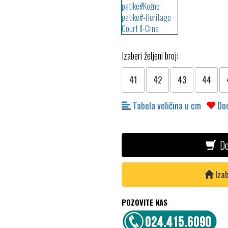
Izaberi željeni broj:
41
42
43
44
Tabela veličina u cm
Dod
Do
Izab
POZOVITE NAS