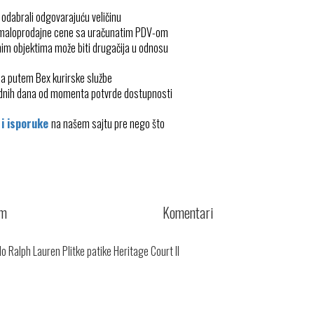
 odabrali odgovarajuću veličinu
 maloprodajne cene sa uračunatim PDV-om
im objektima može biti drugačija u odnosu
ma putem Bex kurirske službe
radnih dana od momenta potvrde dostupnosti
 i isporuke
na našem sajtu pre nego što
cm
Komentari