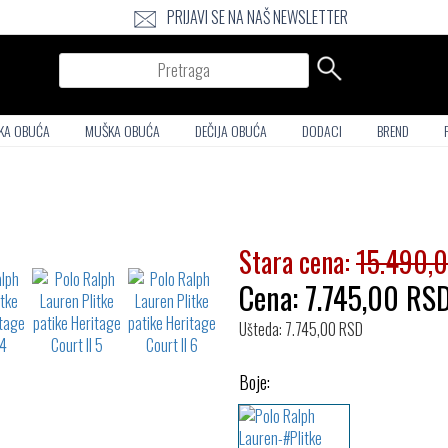
PRIJAVI SE NA NAŠ NEWSLETTER
Pretraga
KA OBUĆA
MUŠKA OBUĆA
DEČIJA OBUĆA
DODACI
BREND
Stara cena:
15.490,
Cena:
7.745,00
RS
Ušteda: 7.745,00 RSD
Boje: