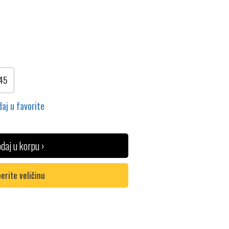
45
aj u favorite
daj u korpu ›
erite veličinu