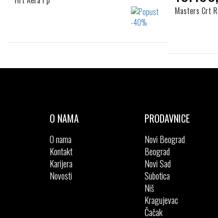
Hrt Aera Pp
Masters Crt R
Izaberi željeni broj:
41
41
O NAMA
PRODAVNICE
O nama
Novi Beograd
Kontakt
Beograd
Karijera
Novi Sad
Novosti
Subotica
Niš
Kragujevac
Čačak