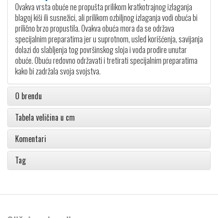
Ovakva vrsta obuće ne propušta prilikom kratkotrajnog izlaganja
blagoj kiši ili susnežici, ali prilikom ozbiljnog izlaganja vodi obuća bi
prilično brzo propustila. Ovakva obuća mora da se održava
specijalnim preparatima jer u suprotnom, usled korišćenja, savijanja
dolazi do slabljenja tog površinskog sloja i voda prodire unutar
obuće. Obuću redovno održavati i tretirati specijalnim preparatima
kako bi zadržala svoja svojstva.
O brendu
Tabela veličina u cm
Komentari
Tag