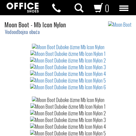
0
Duboke
Moon Boot
-
Mb Icon Nylon
čizme
Vodoodbojna obuća