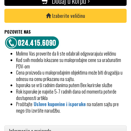
Dodaj u korpu ›
Izaberite veličinu
POZOVITE NAS
Molimo Vas proverite da li ste odabrali odgovarajuću veličinu
Kod svih modela iskazane su maloprodajne cene sa uračunatim
PDV-om
Cena proizvoda u maloprodajnim objektima može biti drugačija u
odnosu na cenu prikazanu na sajtu.
Isporuka se vrši radnim danima putem Bex kurirske službe
Rok isporuke je najviše 5-7 radnih dana od momenta potvrde
dostupnosti artikla
Pročitajte
Uslove kupovine i isporuke
na našem sajtu pre
nego što izvršite narudžbu.