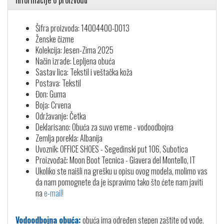
Informacije o proizvodu
Šifra proizvoda: 14004400-D013
Ženske čizme
Kolekcija: Jesen-Zima 2025
Način izrade: Lepljena obuća
Sastav lica: Tekstil i veštačka koža
Postava: Tekstil
Đon: Guma
Boja: Crvena
Održavanje: Četka
Deklarisano: Obuća za suvo vreme - vodoodbojna
Zemlja porekla: Albanija
Uvoznik: OFFICE SHOES - Segedinski put 106, Subotica
Proizvođač: Moon Boot Tecnica - Giavera del Montello, IT
Ukoliko ste naišli na grešku u opisu ovog modela, molimo vas
da nam pomognete da je ispravimo tako što ćete nam javiti
na
e-mail!
Vodoodbojna obuća:
obuća ima određen stepen zaštite od vode.