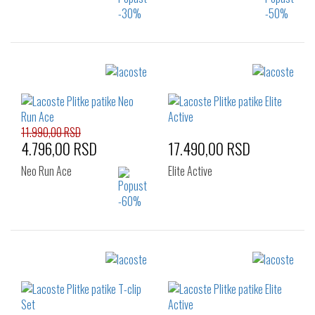
Izaberi željeni broj:
Izaberi željeni broj:
36
37
39
35.5
36
37
40
37.5
38
39
11.990,00 RSD
4.796,00 RSD
17.490,00 RSD
Neo Run Ace
Elite Active
Izaberi željeni broj:
Izaberi željeni broj:
36
37
38
36
37
37.5
39
40
40.5
38
39
39.5