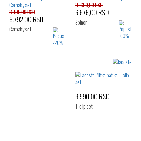
16.690,00 RSD
6.676,00 RSD
8.490,00 RSD
6.792,00 RSD
Spinor
Carnaby set
Izaberi željeni broj:
41
Izaberi željeni broj:
35.5
36
37
37.5
38
39
9.990,00 RSD
T-clip set