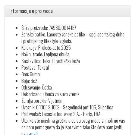
Informacije o proizvodu
Šifra proizvoda: 749SUJ00141E7
Ženske patike. Lacoste ženske patike – spoj sportskog duha
i prefinjenog lifestyle izgleda.
Kolekcija: Proleće-Leto 2025
Način izrade: Lepljena obuća
Sastav lica: Tekstil i veštačka koža
Postava: Tekstil
Đon: Guma
Boja: Bež
Održavanje: Četka
Deklarisano: Obuća za suvo vreme
Zemlja porekla: Vijetnam
Uvoznik: OFFICE SHOES - Segedinski put 106, Subotica
Proizvođač: Lacoste footwear S.A. - Paris, FRA
Ukoliko ste naišli na grešku u opisu ovog modela, molimo vas
da nam pomognete da je ispravimo tako što ćete nam javiti
na
e-mail!