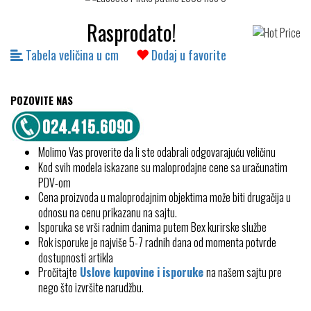
Rasprodato!
Tabela veličina u cm
Dodaj u favorite
POZOVITE NAS
Molimo Vas proverite da li ste odabrali odgovarajuću veličinu
Kod svih modela iskazane su maloprodajne cene sa uračunatim
PDV-om
Cena proizvoda u maloprodajnim objektima može biti drugačija u
odnosu na cenu prikazanu na sajtu.
Isporuka se vrši radnim danima putem Bex kurirske službe
Rok isporuke je najviše 5-7 radnih dana od momenta potvrde
dostupnosti artikla
Pročitajte
Uslove kupovine i isporuke
na našem sajtu pre
nego što izvršite narudžbu.