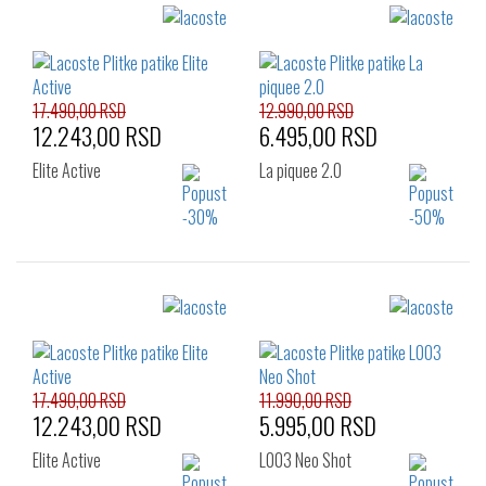
Izaberi željeni broj:
37
37.5
17.490,00 RSD
12.990,00 RSD
12.243,00 RSD
6.495,00 RSD
Elite Active
La piquee 2.0
Izaberi željeni broj:
Izaberi željeni broj:
37
38
39
37
37.5
38
40
39
40
40.5
41
42
17.490,00 RSD
11.990,00 RSD
12.243,00 RSD
5.995,00 RSD
Elite Active
L003 Neo Shot