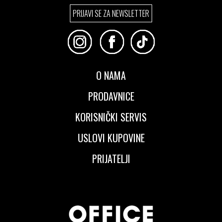
Izaberi željeni broj:
PRIJAVI SE ZA NEWSLETTER
36
37
37.5
38
39
39.5
40
40.5
41
42
O NAMA
PRODAVNICE
KORISNIČKI SERVIS
USLOVI KUPOVINE
PRIJATELJI