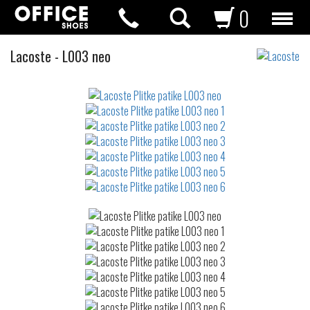
0
Plitke
Lacoste
-
L003 neo
patike
Not
waterproof
or
waterrepellent