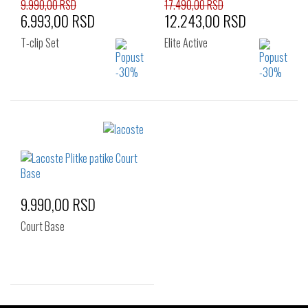
40
40.5
41
9.990,00 RSD
17.490,00 RSD
6.993,00 RSD
12.243,00 RSD
T-clip Set
Elite Active
Izaberi željeni broj:
Izaberi željeni broj:
35.5
36
37
36
37
37.5
37.5
38
38
39
39.5
40
41
42
9.990,00 RSD
Court Base