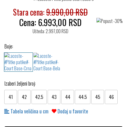
Stara cena:
9.990,00 RSD
Cena:
6.993,00
RSD
Ušteda: 2.997,00 RSD
Boje:
Izaberi željeni broj:
41
42
42.5
43
44
44.5
45
46
Tabela veličina u cm
Dodaj u favorite