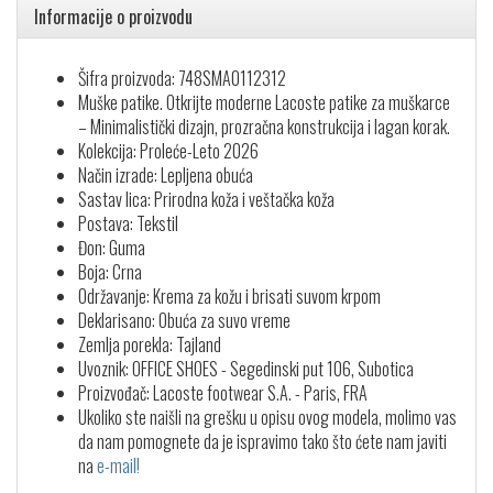
Informacije o proizvodu
Šifra proizvoda: 748SMA0112312
Muške patike. Otkrijte moderne Lacoste patike za muškarce
– Minimalistički dizajn, prozračna konstrukcija i lagan korak.
Kolekcija: Proleće-Leto 2026
Način izrade: Lepljena obuća
Sastav lica: Prirodna koža i veštačka koža
Postava: Tekstil
Đon: Guma
Boja: Crna
Održavanje: Krema za kožu i brisati suvom krpom
Deklarisano: Obuća za suvo vreme
Zemlja porekla: Tajland
Uvoznik: OFFICE SHOES - Segedinski put 106, Subotica
Proizvođač: Lacoste footwear S.A. - Paris, FRA
Ukoliko ste naišli na grešku u opisu ovog modela, molimo vas
da nam pomognete da je ispravimo tako što ćete nam javiti
na
e-mail!