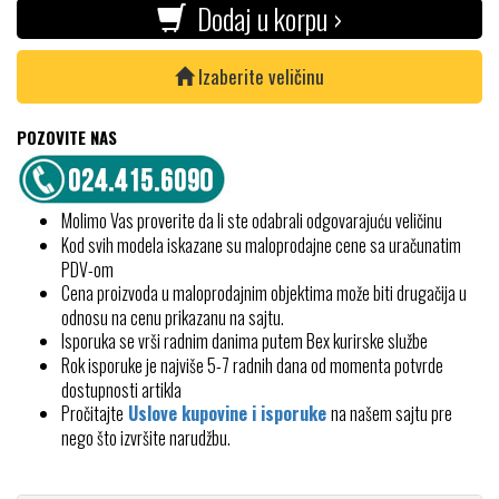
Dodaj u korpu ›
Izaberite veličinu
POZOVITE NAS
Molimo Vas proverite da li ste odabrali odgovarajuću veličinu
Kod svih modela iskazane su maloprodajne cene sa uračunatim
PDV-om
Cena proizvoda u maloprodajnim objektima može biti drugačija u
odnosu na cenu prikazanu na sajtu.
Isporuka se vrši radnim danima putem Bex kurirske službe
Rok isporuke je najviše 5-7 radnih dana od momenta potvrde
dostupnosti artikla
Pročitajte
Uslove kupovine i isporuke
na našem sajtu pre
nego što izvršite narudžbu.