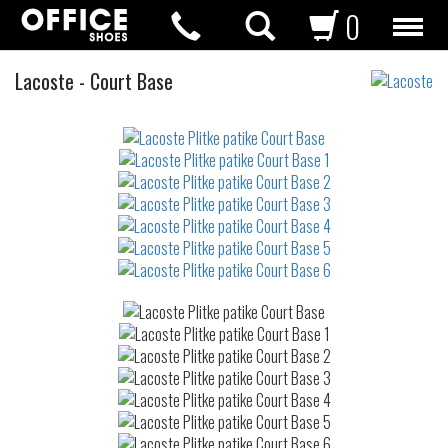
0
Plitke
Lacoste
-
Court Base
patike
Not
waterproof
or
waterrepellent