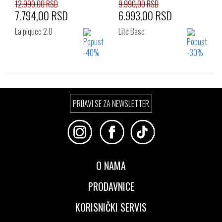
12.990,00 RSD
9.990,00 RSD
7.794,00 RSD
6.993,00 RSD
La piquee 2.0
Lite Base
Izaberi željeni broj:
Izaberi željeni broj:
PRIJAVI SE ZA NEWSLETTER
40
41
42
41
42
42.5
43
44
45
43
44
45
46
46
47
O NAMA
PRODAVNICE
KORISNIČKI SERVIS