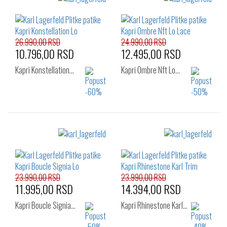
26.990,00 RSD
24.990,00 RSD
10.796,00 RSD
12.495,00 RSD
Kapri Konstellation…
Kapri Ombre Nft Lo…
Izaberi željeni broj:
Izaberi željeni broj:
37
38
39
36
37
38
40
39
40
41
23.990,00 RSD
23.990,00 RSD
11.995,00 RSD
14.394,00 RSD
Kapri Boucle Signia…
Kapri Rhinestone Karl…