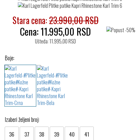
Stara cena:
23.990,00 RSD
Cena:
11.995,00
RSD
Ušteda: 11.995,00 RSD
Boje:
Izaberi željeni broj:
36
37
38
39
40
41