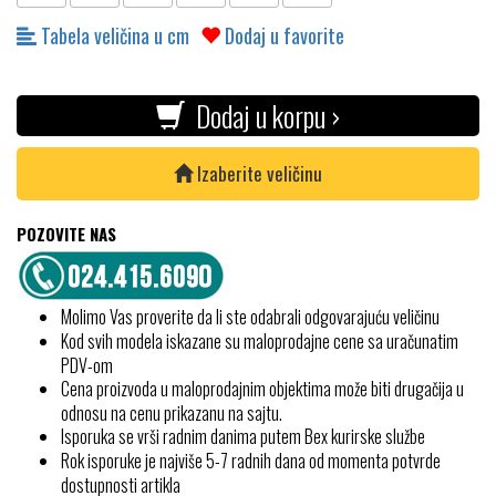
Tabela veličina u cm
Dodaj u favorite
Dodaj u korpu ›
Izaberite veličinu
POZOVITE NAS
Molimo Vas proverite da li ste odabrali odgovarajuću veličinu
Kod svih modela iskazane su maloprodajne cene sa uračunatim
PDV-om
Cena proizvoda u maloprodajnim objektima može biti drugačija u
odnosu na cenu prikazanu na sajtu.
Isporuka se vrši radnim danima putem Bex kurirske službe
Rok isporuke je najviše 5-7 radnih dana od momenta potvrde
dostupnosti artikla