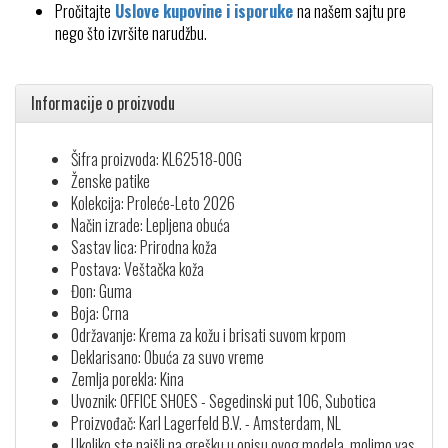
Pročitajte
Uslove kupovine i isporuke
na našem sajtu pre
nego što izvršite narudžbu.
Informacije o proizvodu
Šifra proizvoda: KL62518-00G
Ženske patike
Kolekcija: Proleće-Leto 2026
Način izrade: Lepljena obuća
Sastav lica: Prirodna koža
Postava: Veštačka koža
Đon: Guma
Boja: Crna
Održavanje: Krema za kožu i brisati suvom krpom
Deklarisano: Obuća za suvo vreme
Zemlja porekla: Kina
Uvoznik: OFFICE SHOES - Segedinski put 106, Subotica
Proizvođač: Karl Lagerfeld B.V. - Amsterdam, NL
Ukoliko ste naišli na grešku u opisu ovog modela, molimo vas