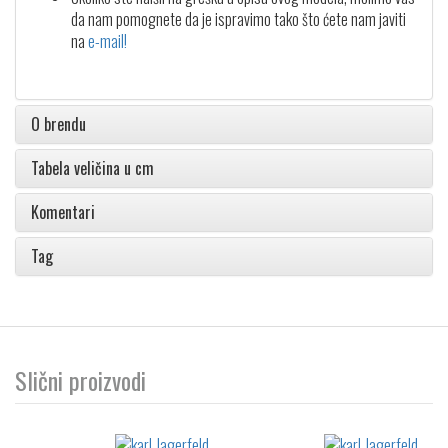
da nam pomognete da je ispravimo tako što ćete nam javiti
na
e-mail!
O brendu
Tabela veličina u cm
Komentari
Tag
Slični proizvodi