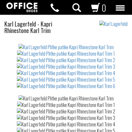
0
Plitke
Karl Lagerfeld
-
Kapri
patike
Rhinestone Karl Trim
Not
waterproof
or
waterrepellent