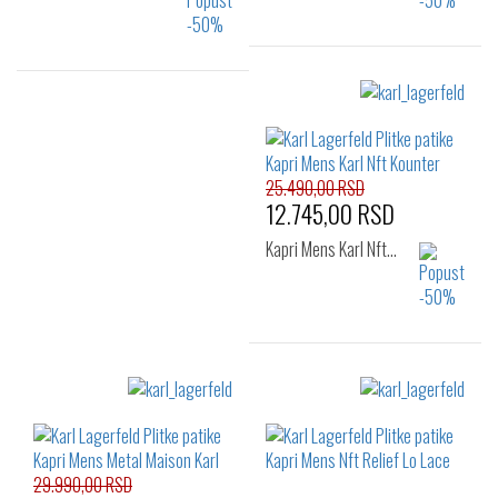
Izaberi željeni broj:
Izaberi željeni broj:
42
44
43
45
46
25.490,00 RSD
12.745,00 RSD
Kapri Mens Karl Nft…
Izaberi željeni broj:
43
44
45
46
29.990,00 RSD