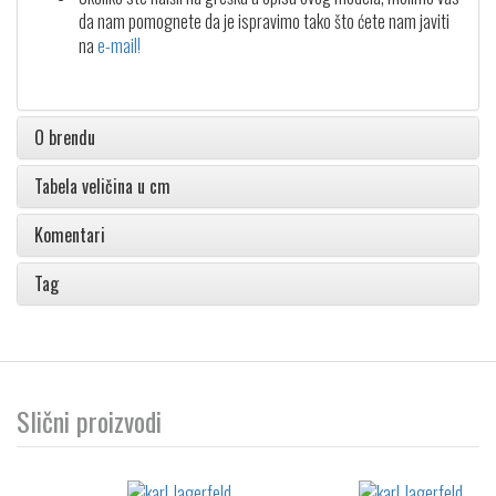
da nam pomognete da je ispravimo tako što ćete nam javiti
na
e-mail!
O brendu
Tabela veličina u cm
Komentari
Tag
Slični proizvodi