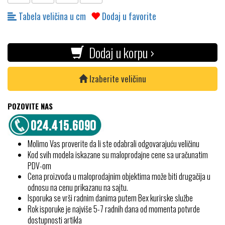
Tabela veličina u cm
Dodaj u favorite
Dodaj u korpu ›
Izaberite veličinu
POZOVITE NAS
Molimo Vas proverite da li ste odabrali odgovarajuću veličinu
Kod svih modela iskazane su maloprodajne cene sa uračunatim
PDV-om
Cena proizvoda u maloprodajnim objektima može biti drugačija u
odnosu na cenu prikazanu na sajtu.
Isporuka se vrši radnim danima putem Bex kurirske službe
Rok isporuke je najviše 5-7 radnih dana od momenta potvrde
dostupnosti artikla