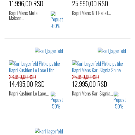
11.996,00 RSD
25.990,00 RSD
Kapri Mens Metal
Kapri Mens Nft Relief…
Maison…
Izaberi željeni broj:
Izaberi željeni broj:
41
42
43
41
42
43
44
45
46
44
45
46
28.990,00 RSD
25.990,00 RSD
14.495,00 RSD
12.995,00 RSD
Kapri Kushion Lo Lace…
Kapri Mens Karl Signia…
Izaberi željeni broj:
Izaberi željeni broj: