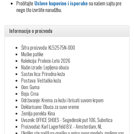
Pročitajte
Uslove kupovine i isporuke
na našem sajtu pre
nego što izvršite narudžbu.
Informacije o proizvodu
Šifra proizvoda: KL52575N-000
Muške patike
Kolekcija: Proleće-Leto 2026
Način izrade: Lepljena obuća
Sastav lica: Prirodna koža
Postava: Veštačka koža
Đon: Guma
Boja: Crna
Održavanje: Krema za kožu i brisati suvom krpom
Deklarisano: Obuća za suvo vreme
Zemlja porekla: Kina
Uvoznik: OFFICE SHOES - Segedinski put 106, Subotica
Proizvođač: Karl Lagerfeld B.V. - Amsterdam, NL
Ukoliko ste naišli na grešku u opisu ovog modela, molimo vas