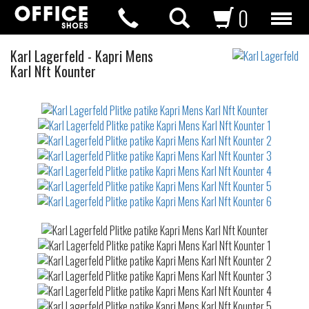
0
Plitke
Karl Lagerfeld
-
Kapri Mens
patike
Karl Nft Kounter
Not
waterproof
or
waterrepellent