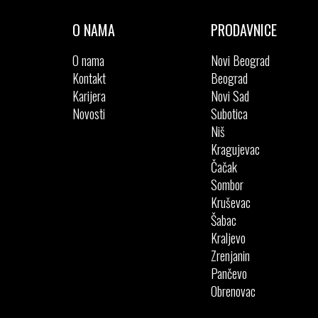
O NAMA
PRODAVNICE
O nama
Novi Beograd
Kontakt
Beograd
Karijera
Novi Sad
Novosti
Subotica
Niš
Kragujevac
Čačak
Sombor
Kruševac
Šabac
Kraljevo
Zrenjanin
Pančevo
Obrenovac