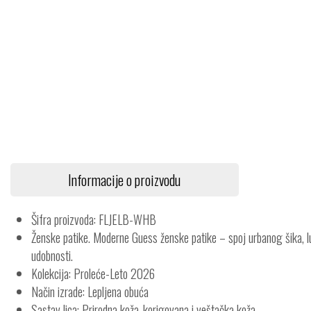
Informacije o proizvodu
Šifra proizvoda: FLJELB-WHB
Ženske patike. Moderne Guess ženske patike – spoj urbanog šika, l
udobnosti.
Kolekcija: Proleće-Leto 2026
Način izrade: Lepljena obuća
Sastav lica: Prirodna koža-korigovana i veštačka koža