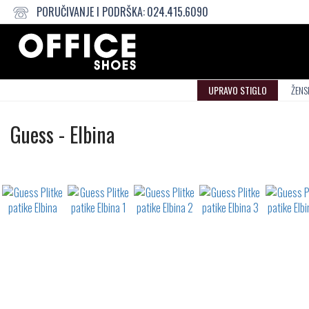
PORUČIVANJE I PODRŠKA:
024.415.6090
UPRAVO STIGLO
ŽENS
Plitke
Guess
-
Elbina
patike
Not
waterproof
or
waterrepellent