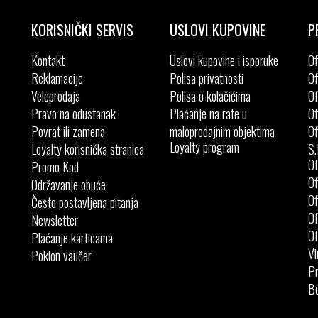
KORISNIČKI SERVIS
USLOVI KUPOVINE
P
Kontakt
Uslovi kupovine i isporuke
Of
Reklamacije
Polisa privatnosti
Of
Veleprodaja
Polisa o kolačićima
Of
Pravo na odustanak
Plaćanje na rate u
Of
Povrat ili zamena
maloprodajnim objektima
Of
Loyalty program
Loyalty korisnička stranica
S.
Of
Promo Kod
Of
Održavanje obuće
Of
Često postavljena pitanja
Of
Newsletter
Of
Plaćanje karticama
Vi
Poklon vaučer
Pr
Bo