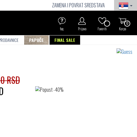
ZAMENA I POVRAT SREDSTAVA
0
faq
Prijava
Favoriti
Korpa
PRODAVNICE
PAPUČE
FINAL SALE
00 RSD
D