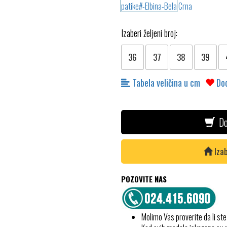
Izaberi željeni broj:
36
37
38
39
Tabela veličina u cm
Dod
Do
Izab
POZOVITE NAS
Molimo Vas proverite da li ste