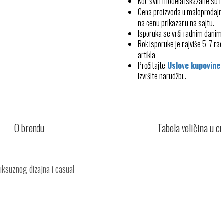
Kod svih modela iskazane su
Cena proizvoda u maloprodajn
na cenu prikazanu na sajtu.
Isporuka se vrši radnim dani
Rok isporuke je najviše 5-7 
artikla
Pročitajte
Uslove kupovine
izvršite narudžbu.
O brendu
Tabela veličina u 
uksuznog dizajna i casual