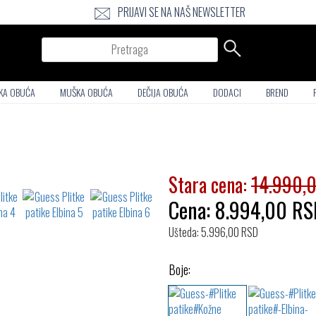
PRIJAVI SE NA NAŠ NEWSLETTER
Pretraga
KA OBUĆA
MUŠKA OBUĆA
DEČIJA OBUĆA
DODACI
BREND
Stara cena:
14.990,
Cena:
8.994,00
RS
Ušteda: 5.996,00 RSD
Boje: