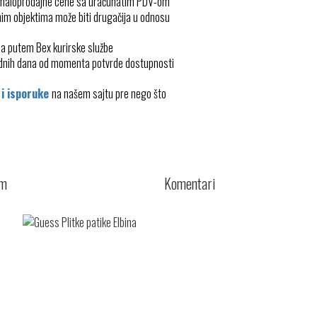
 maloprodajne cene sa uračunatim PDV-om
im objektima može biti drugačija u odnosu
ma putem Bex kurirske službe
radnih dana od momenta potvrde dostupnosti
 i isporuke
na našem sajtu pre nego što
cm
Komentari