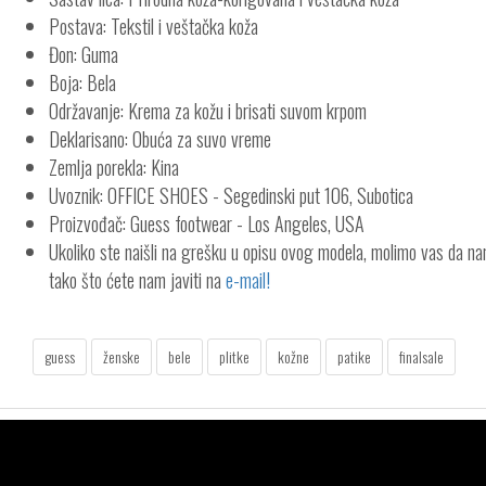
Postava: Tekstil i veštačka koža
Đon: Guma
Boja: Bela
Održavanje: Krema za kožu i brisati suvom krpom
Deklarisano: Obuća za suvo vreme
Zemlja porekla: Kina
Uvoznik: OFFICE SHOES - Segedinski put 106, Subotica
Proizvođač: Guess footwear - Los Angeles, USA
Ukoliko ste naišli na grešku u opisu ovog modela, molimo vas da n
tako što ćete nam javiti na
e-mail!
guess
ženske
bele
plitke
kožne
patike
finalsale