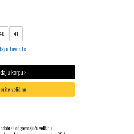
40
41
aj u favorite
daj u korpu ›
erite veličinu
 odabrali odgovarajuću veličinu