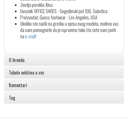
Zemlja porekla: Kina
Uvoznik: OFFICE SHOES - Segedinski put 106, Subotica
Proizvođač: Guess footwear - Los Angeles, USA
Ukoliko ste naišli na grešku u opisu ovog modela, molimo vas
da nam pomognete da je ispravimo tako što ćete nam javiti
na
e-mail!
O brendu
Tabela veličina u cm
Komentari
Tag