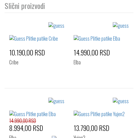
Slični proizvodi
10.190,00 RSD
14.990,00 RSD
Cribe
Elba
Izaberi željeni broj:
Izaberi željeni broj:
40
41
42
40
41
42
43
44
45
43
44
45
14.990,00 RSD
8.994,00 RSD
13.790,00 RSD
46
46
Elba
Yujen2