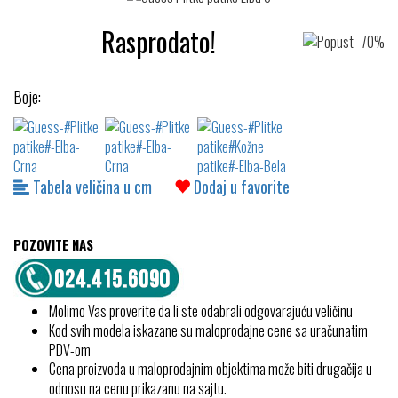
Rasprodato!
Boje:
Tabela veličina u cm
Dodaj u favorite
POZOVITE NAS
Molimo Vas proverite da li ste odabrali odgovarajuću veličinu
Kod svih modela iskazane su maloprodajne cene sa uračunatim
PDV-om
Cena proizvoda u maloprodajnim objektima može biti drugačija u
odnosu na cenu prikazanu na sajtu.