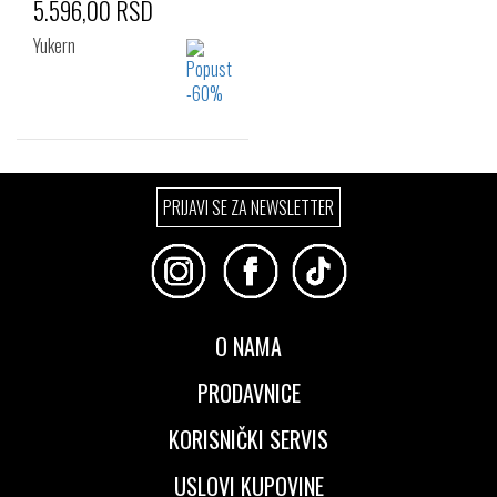
5.596,00 RSD
Yukern
Izaberi željeni broj:
PRIJAVI SE ZA NEWSLETTER
41
42
43
44
45
O NAMA
PRODAVNICE
KORISNIČKI SERVIS
USLOVI KUPOVINE