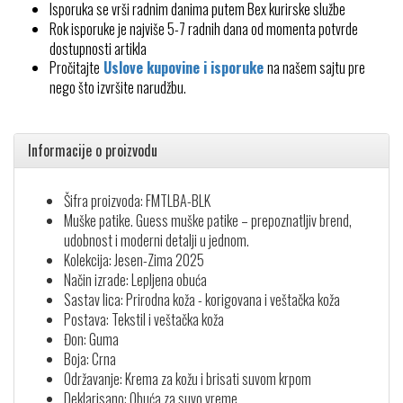
Isporuka se vrši radnim danima putem Bex kurirske službe
Rok isporuke je najviše 5-7 radnih dana od momenta potvrde
dostupnosti artikla
Pročitajte
Uslove kupovine i isporuke
na našem sajtu pre
nego što izvršite narudžbu.
Informacije o proizvodu
Šifra proizvoda: FMTLBA-BLK
Muške patike. Guess muške patike – prepoznatljiv brend,
udobnost i moderni detalji u jednom.
Kolekcija: Jesen-Zima 2025
Način izrade: Lepljena obuća
Sastav lica: Prirodna koža - korigovana i veštačka koža
Postava: Tekstil i veštačka koža
Đon: Guma
Boja: Crna
Održavanje: Krema za kožu i brisati suvom krpom
Deklarisano: Obuća za suvo vreme