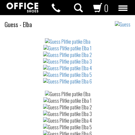
0
Plitke
Guess
-
Elba
patike
Not
waterproof
or
waterrepellent