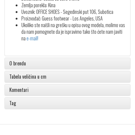
Zemlja porekla: Kina
Uvoznik: OFFICE SHOES - Segedinski put 106, Subotica
Proizvođač: Guess footwear - Los Angeles, USA
Ukoliko ste naišli na grešku u opisu ovog modela, molimo vas
da nam pomognete da je ispravimo tako što ćete nam javiti
na
e-mail!
O brendu
Tabela veličina u cm
Komentari
Tag