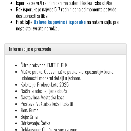
Isporuka se vrši radnim danima putem Bex kurirske službe
Rok isporuke je najviše 5-7 radnih dana od momenta potvrde
dostupnosti artikla
Pročitajte
Uslove kupovine i isporuke
na našem sajtu pre
nego što izvršite narudžbu.
Informacije o proizvodu
Šifra proizvoda: FMFELB-BLK
Muške patike. Guess muške patike – prepoznatljiv brend,
udobnost i moderni detalji u jednom.
Kolekcija: Proleće-Leto 2025
Način izrade: Lepljena obuća
Sastav lica: Veštačka koža
Postava: Veštačka koža i tekstil
Đon: Guma
Boja: Crna
Održavanje: Četka
Deklarisano: Obuća za suvo vreme