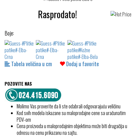
Rasprodato!
Boje:
Tabela veličina u cm
Dodaj u favorite
POZOVITE NAS
Molimo Vas proverite da li ste odabrali odgovarajuću veličinu
Kod svih modela iskazane su maloprodajne cene sa uračunatim
PDV-om
Cena proizvoda u maloprodajnim objektima može biti drugačija u
odnosu na cenu prikazanu na sajtu.