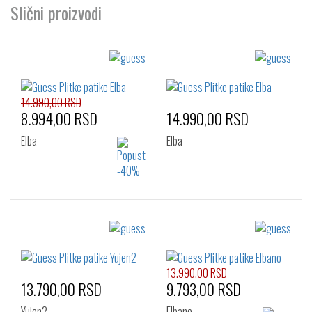
Slični proizvodi
14.990,00 RSD
8.994,00 RSD
14.990,00 RSD
Elba
Elba
Izaberi željeni broj:
Izaberi željeni broj:
41
42
43
40
41
42
44
45
46
43
44
45
13.990,00 RSD
13.790,00 RSD
9.793,00 RSD
46
Yujen2
Elbano