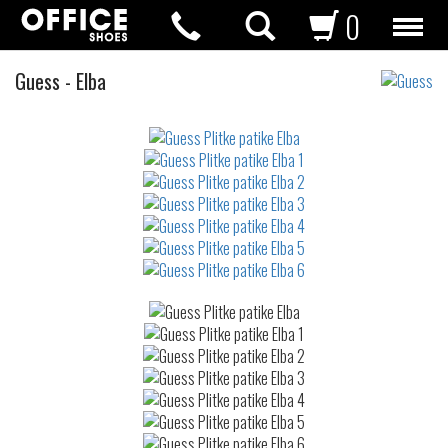
0
Plitke
Guess
-
Elba
patike
Not
waterproof
or
waterrepellent