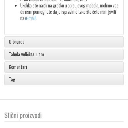
Ukoliko ste naišli na grešku u opisu ovog modela, molimo vas
da nam pomognete da je ispravimo tako što ćete nam javiti
na
e-mail!
O brendu
Tabela veličina u cm
Komentari
Tag
Slični proizvodi