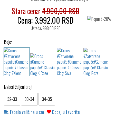
Stara cena:
4.990,00 RSD
Cena:
3.992,00
RSD
Ušteda: 998,00 RSD
Boje:
Izaberi željeni broj:
32-33
33-34
34-35
Tabela veličina u cm
Dodaj u favorite