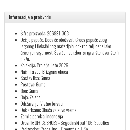
Informacije o proizvodu
Šifra proizvoda: 206991-308
Dečije papuče. Deca će obožavati Crocs papuče zbog
laganog i fleksibilnog materijala, dok roditelji cene lako
čišćenje i sigurnost. Savršen su izbor za igralište, dvorište ili
plažu.
Kolekcija: Proleće-Leto 2026
Način izrade: Brizgana obuća
Sastav lica: Guma
Postava: Guma
Đon: Guma
Boja: Zelena
Održavanje: Vlažno brisati
Deklarisano: Obuća za suvo vreme
Zemlja porekla: Indonezija
Uvoznik: OFFICE SHOES - Segedinski put 106, Subotica
Proizvodac: Crocs, Inc. - Broomfield, USA