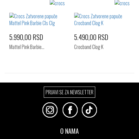
Izaberi željeni broj:
Izaberi željeni broj:
29-30
22-23
23-24
24-25
25-26
5.990,00 RSD
5.490,00 RSD
Mattel Pink Barbie…
Crocband Clog K
Izaberi željeni broj:
Izaberi željeni broj:
PRIJAVI SE ZA NEWSLETTER
22-23
24-25
25-26
28-29
29-30
30-31
32-33
33-34
34-35
O NAMA