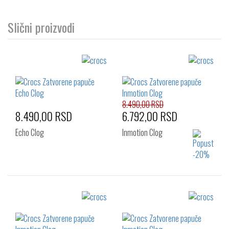
Slični proizvodi
8.490,00 RSD
8.490,00 RSD
6.792,00 RSD
Echo Clog
Inmotion Clog
Izaberi željeni broj:
Izaberi željeni broj:
41-42
42-43
43-44
39-40
41-42
42-43
45-46
46-47
43-44
45-46
46-47