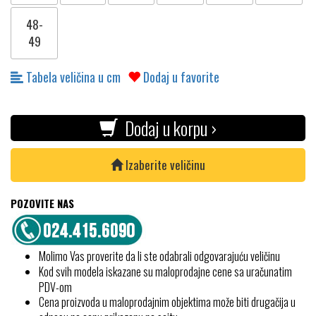
48-
49
Tabela veličina u cm
Dodaj u favorite
Dodaj u korpu ›
Izaberite veličinu
POZOVITE NAS
Molimo Vas proverite da li ste odabrali odgovarajuću veličinu
Kod svih modela iskazane su maloprodajne cene sa uračunatim
PDV-om
Cena proizvoda u maloprodajnim objektima može biti drugačija u