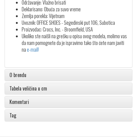
Održavanje: Vlažno brisati
Deklarisano: Obuća za suvo vreme
Zemlja porekla: Vijetnam
Uvoznik: OFFICE SHOES - Segedinski put 106, Subotica
Proizvodac: Crocs, Inc. - Broomfield, USA
Ukoliko ste naišli na grešku u opisu ovog modela, molimo vas
da nam pomognete da je ispravimo tako što ćete nam javiti
na
e-mail!
O brendu
Tabela veličina u cm
Komentari
Tag