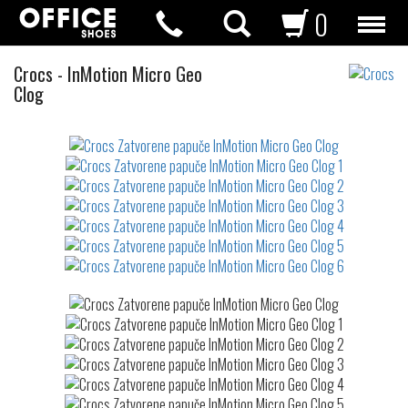
0
Zatvorene
Crocs
-
InMotion Micro Geo
papuče
Clog
Not
waterproof
or
waterrepellent