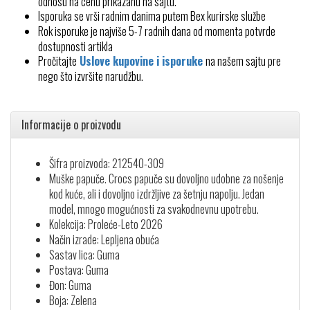
odnosu na cenu prikazanu na sajtu.
Isporuka se vrši radnim danima putem Bex kurirske službe
Rok isporuke je najviše 5-7 radnih dana od momenta potvrde
dostupnosti artikla
Pročitajte
Uslove kupovine i isporuke
na našem sajtu pre
nego što izvršite narudžbu.
Informacije o proizvodu
Šifra proizvoda: 212540-309
Muške papuče. Crocs papuče su dovoljno udobne za nošenje
kod kuće, ali i dovoljno izdržljive za šetnju napolju. Jedan
model, mnogo mogućnosti za svakodnevnu upotrebu.
Kolekcija: Proleće-Leto 2026
Način izrade: Lepljena obuća
Sastav lica: Guma
Postava: Guma
Đon: Guma
Boja: Zelena