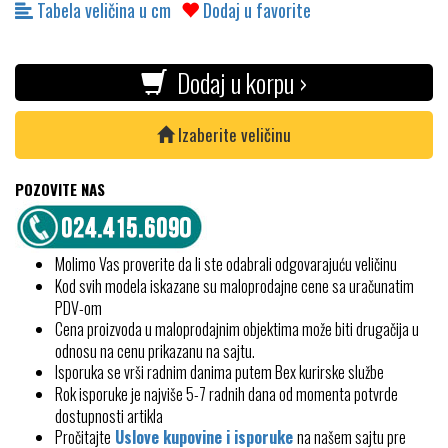
Tabela veličina u cm
Dodaj u favorite
Dodaj u korpu ›
Izaberite veličinu
POZOVITE NAS
Molimo Vas proverite da li ste odabrali odgovarajuću veličinu
Kod svih modela iskazane su maloprodajne cene sa uračunatim
PDV-om
Cena proizvoda u maloprodajnim objektima može biti drugačija u
odnosu na cenu prikazanu na sajtu.
Isporuka se vrši radnim danima putem Bex kurirske službe
Rok isporuke je najviše 5-7 radnih dana od momenta potvrde
dostupnosti artikla
Pročitajte
Uslove kupovine i isporuke
na našem sajtu pre