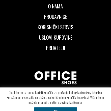
O NAMA
PRODAVNICE
KORISNIČKI SERVIS
USLOVI KUPOVINE
PRIJATELJI
Ova Internet stranica koristi kolačiće za pružanje boljeg korisničkog iskustva.
Korišćenjem ovog sajta se slažete sa korištenjem kolačića (cookies). Više o tome
© Copyright 2026 OFFICE SHOES d.o.o - Segedinski put 106 - 24000 Subotica -
možete pronaći u našim uslovima korišćenja.
Telefon: +381.24.415.6090