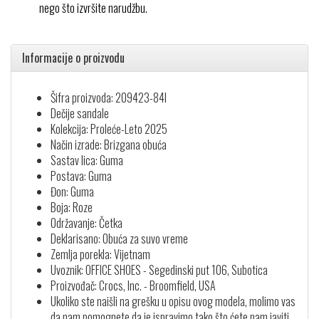
nego što izvršite narudžbu.
Informacije o proizvodu
Šifra proizvoda: 209423-84I
Dečije sandale
Kolekcija: Proleće-Leto 2025
Način izrade: Brizgana obuća
Sastav lica: Guma
Postava: Guma
Đon: Guma
Boja: Roze
Održavanje: Četka
Deklarisano: Obuća za suvo vreme
Zemlja porekla: Vijetnam
Uvoznik: OFFICE SHOES - Segedinski put 106, Subotica
Proizvođač: Crocs, Inc. - Broomfield, USA
Ukoliko ste naišli na grešku u opisu ovog modela, molimo vas
da nam pomognete da je ispravimo tako što ćete nam javiti