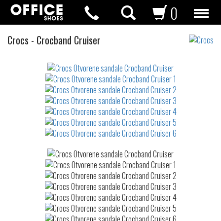
0
Otvorene
Crocs
-
Crocband Cruiser
sandale
Not
waterproof
or
waterrepellent