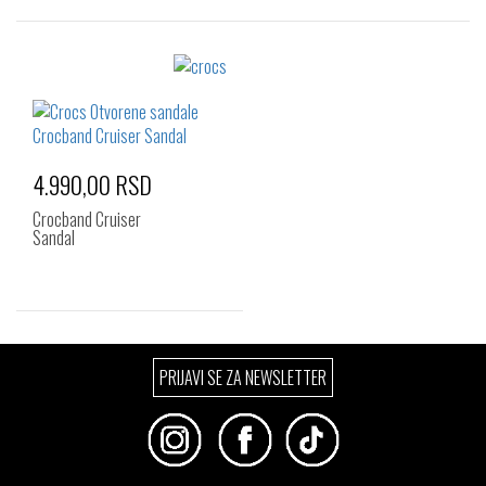
Izaberi željeni broj:
Izaberi željeni broj:
22-23
23-24
24-25
28-29
29-30
30-31
25-26
27-28
32-33
33-34
34-35
36-37
4.990,00 RSD
Crocband Cruiser
Sandal
Izaberi željeni broj:
PRIJAVI SE ZA NEWSLETTER
28-29
29-30
30-31
32-33
33-34
34-35
36-37