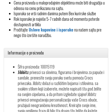
Cena proizvoda u maloprodajnim objektima može biti drugačija u
odnosu na cenu prikazanu na sajtu.
Isporuka se vrši radnim danima putem Bex kurirske službe
Rok isporuke je najviše 5-7 radnih dana od momenta potvrde
dostupnosti artikla
Pročitajte
Uslove kupovine i isporuke
na našem sajtu pre
nego što izvršite narudžbu.
Informacije o proizvodu
Šifra proizvoda: 10015119
Jibbitz
privesci sa slovima, figurama i brojevima za papuče i
sandale. prenesite svoju poruku svetu pomoću Crocs
privezaka. Jibbitz dolazi u različitim bojama i stilovima. sa
svakim stilom koji izaberete, možete napisati šta god želite
na svojim cipelama, a da pritom izgledate sjajno! Jibbitz
privesci omogućavaju personalizaciju vaše Crocs obuće,
pružajući neograničenu kreativnost. Kreirajte svoje ime,
svoju omiljenu frazu ili bilo šta drugo što želite da kažete