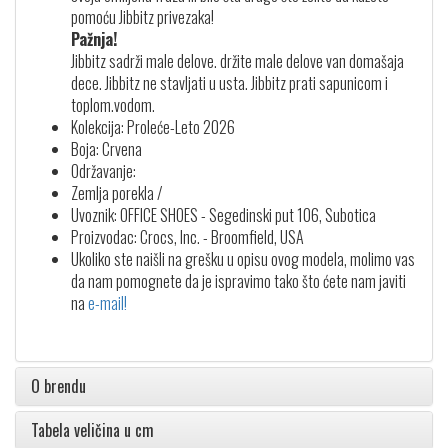
pomoću Jibbitz privezaka!
Pažnja!
Jibbitz sadrži male delove. držite male delove van domašaja
dece. Jibbitz ne stavljati u usta. Jibbitz prati sapunicom i
toplom.vodom.
Kolekcija: Proleće-Leto 2026
Boja: Crvena
Održavanje:
Zemlja porekla /
Uvoznik: OFFICE SHOES - Segedinski put 106, Subotica
Proizvodac: Crocs, Inc. - Broomfield, USA
Ukoliko ste naišli na grešku u opisu ovog modela, molimo vas
da nam pomognete da je ispravimo tako što ćete nam javiti
na
e-mail!
O brendu
Tabela veličina u cm