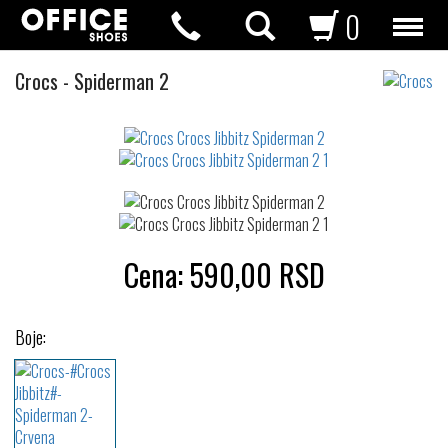
0
Crocs
Crocs
-
Spiderman 2
Jibbitz
Not
waterproof
or
waterrepellent
Cena:
590,00
RSD
Boje: