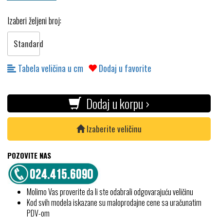
Izaberi željeni broj:
Standard
Tabela veličina u cm
Dodaj u favorite
Dodaj u korpu ›
Izaberite veličinu
POZOVITE NAS
Molimo Vas proverite da li ste odabrali odgovarajuću veličinu
Kod svih modela iskazane su maloprodajne cene sa uračunatim
PDV-om