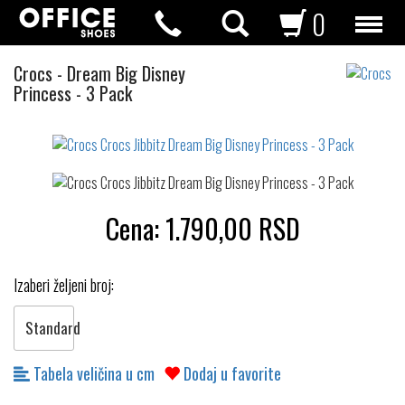
0
Crocs
Crocs
-
Dream Big Disney
Jibbitz
Princess - 3 Pack
Not
waterproof
or
waterrepellent
Cena:
1.790,00
RSD
Izaberi željeni broj:
Standard
Tabela veličina u cm
Dodaj u favorite