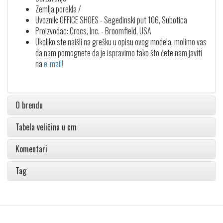
Zemlja porekla /
Uvoznik: OFFICE SHOES - Segedinski put 106, Subotica
Proizvodac: Crocs, Inc. - Broomfield, USA
Ukoliko ste naišli na grešku u opisu ovog modela, molimo vas
da nam pomognete da je ispravimo tako što ćete nam javiti
na
e-mail!
O brendu
Tabela veličina u cm
Komentari
Tag