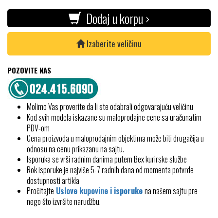
Dodaj u korpu ›
Izaberite veličinu
POZOVITE NAS
Molimo Vas proverite da li ste odabrali odgovarajuću veličinu
Kod svih modela iskazane su maloprodajne cene sa uračunatim
PDV-om
Cena proizvoda u maloprodajnim objektima može biti drugačija u
odnosu na cenu prikazanu na sajtu.
Isporuka se vrši radnim danima putem Bex kurirske službe
Rok isporuke je najviše 5-7 radnih dana od momenta potvrde
dostupnosti artikla
Pročitajte
Uslove kupovine i isporuke
na našem sajtu pre
nego što izvršite narudžbu.