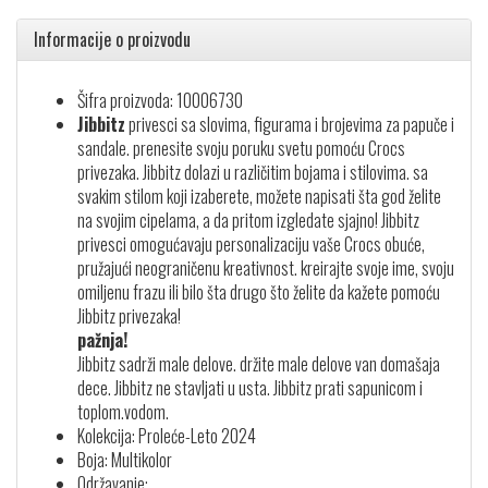
Informacije o proizvodu
Šifra proizvoda: 10006730
Jibbitz
privesci sa slovima, figurama i brojevima za papuče i
sandale. prenesite svoju poruku svetu pomoću Crocs
privezaka. Jibbitz dolazi u različitim bojama i stilovima. sa
svakim stilom koji izaberete, možete napisati šta god želite
na svojim cipelama, a da pritom izgledate sjajno! Jibbitz
privesci omogućavaju personalizaciju vaše Crocs obuće,
pružajući neograničenu kreativnost. kreirajte svoje ime, svoju
omiljenu frazu ili bilo šta drugo što želite da kažete pomoću
Jibbitz privezaka!
pažnja!
Jibbitz sadrži male delove. držite male delove van domašaja
dece. Jibbitz ne stavljati u usta. Jibbitz prati sapunicom i
toplom.vodom.
Kolekcija: Proleće-Leto 2024
Boja: Multikolor
Održavanje: