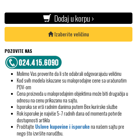
Dodaj u korpu ›
Izaberite veličinu
POZOVITE NAS
Molimo Vas proverite da li ste odabrali odgovarajuću veličinu
Kod svih modela iskazane su maloprodajne cene sa uračunatim
PDV-om
Cena proizvoda u maloprodajnim objektima može biti drugačija u
odnosu na cenu prikazanu na sajtu.
Isporuka se vrši radnim danima putem Bex kurirske službe
Rok isporuke je najviše 5-7 radnih dana od momenta potvrde
dostupnosti artikla
Pročitajte
Uslove kupovine i isporuke
na našem sajtu pre
nego što izvršite narudžbu.