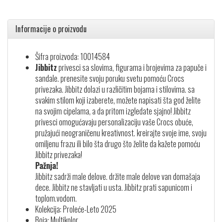
Informacije o proizvodu
Šifra proizvoda: 10014584
Jibbitz
privesci sa slovima, figurama i brojevima za papuče i
sandale. prenesite svoju poruku svetu pomoću Crocs
privezaka. Jibbitz dolazi u različitim bojama i stilovima. sa
svakim stilom koji izaberete, možete napisati šta god želite
na svojim cipelama, a da pritom izgledate sjajno! Jibbitz
privesci omogućavaju personalizaciju vaše Crocs obuće,
pružajući neograničenu kreativnost. kreirajte svoje ime, svoju
omiljenu frazu ili bilo šta drugo što želite da kažete pomoću
Jibbitz privezaka!
Pažnja!
Jibbitz sadrži male delove. držite male delove van domašaja
dece. Jibbitz ne stavljati u usta. Jibbitz prati sapunicom i
toplom.vodom.
Kolekcija: Proleće-Leto 2025
Boja: Multikolor