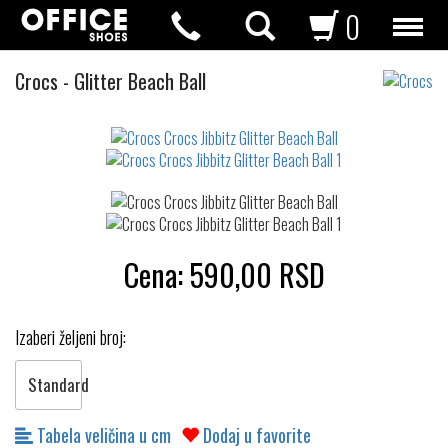
0
Crocs
Crocs
-
Glitter Beach Ball
Jibbitz
Not
waterproof
or
waterrepellent
Cena:
590,00
RSD
Izaberi željeni broj:
Standard
Tabela veličina u cm
Dodaj u favorite