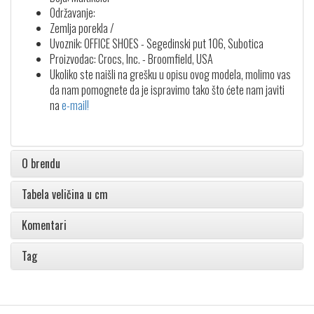
Održavanje:
Zemlja porekla /
Uvoznik: OFFICE SHOES - Segedinski put 106, Subotica
Proizvodac: Crocs, Inc. - Broomfield, USA
Ukoliko ste naišli na grešku u opisu ovog modela, molimo vas
da nam pomognete da je ispravimo tako što ćete nam javiti
na
e-mail!
O brendu
Tabela veličina u cm
Komentari
Tag