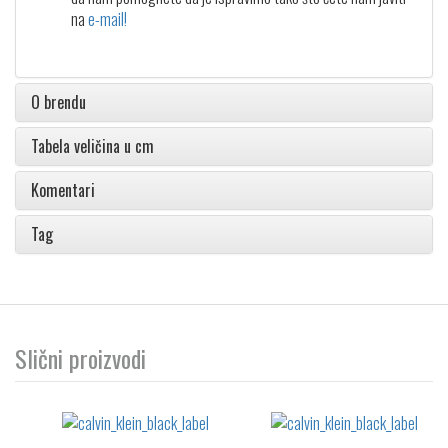
na
e-mail!
O brendu
Tabela veličina u cm
Komentari
Tag
Slični proizvodi