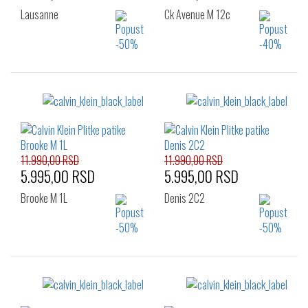
Lausanne
Ck Avenue M 12c
Izaberi željeni broj:
Izaberi željeni broj:
41
42
43
41
42
43
44
45
46
44
45
46
11.990,00 RSD
11.990,00 RSD
5.995,00 RSD
5.995,00 RSD
Brooke M 1L
Denis 2C2
Izaberi željeni broj:
Izaberi željeni broj:
41
41
42
43