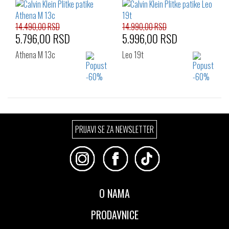
44
45
46
14.490,00 RSD
14.990,00 RSD
5.796,00 RSD
5.996,00 RSD
Athena M 13c
Leo 19t
Izaberi željeni broj:
Izaberi željeni broj:
PRIJAVI SE ZA NEWSLETTER
43
44
40
41
42
43
44
45
46
O NAMA
PRODAVNICE