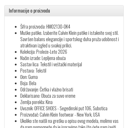
Informacije o proizvodu
Šifra proizvoda: HM02130-0K4
Muške patike. Izaberite Calvin Klein patike i istaknite svoj stil.
Savršen balans elegancije i sportskog duha pruža udobnost i
atraktivan izgled u svakoj prilici.
Kolekcija: Proleće-Leto 2026
Način izrade: Lepljena obuća
Sastav lica: Tekstil i veštački materijal
Postava: Tekstil
Đon: Guma
Boja: Bela
Održavanje: Četka i vlažno brisati
Deklarisano: Obuća za suvo vreme
Zemlja porekla: Kina
Uvoznik: OFFICE SHOES - Segedinski put 106, Subotica
Proizvođač: Calvin Klein footwear - New York, USA
Ukoliko ste naišli na grešku u opisu ovog modela, molimo vas
da nam pomognete da je ispravimo tako što ćete nam javiti