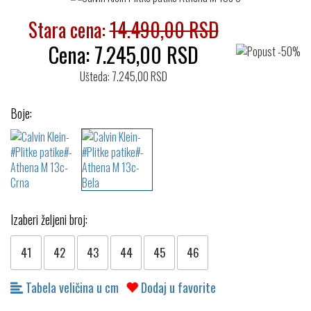
Stara cena:
14.490,00 RSD
Cena:
7.245,00
RSD
Ušteda: 7.245,00 RSD
Boje:
Izaberi željeni broj:
41
42
43
44
45
46
Tabela veličina u cm
Dodaj u favorite