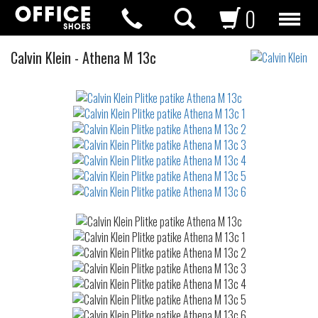
0
Plitke
Calvin Klein
-
Athena M 13c
patike
Not
waterproof
or
waterrepellent