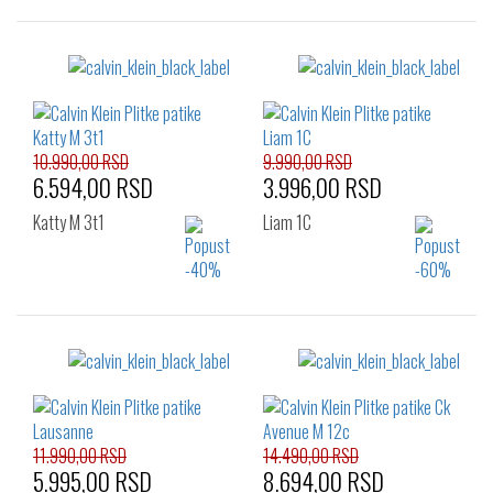
Izaberi željeni broj:
Izaberi željeni broj:
40
41
42
40
41
42
43
44
45
43
44
45
46
46
10.990,00 RSD
9.990,00 RSD
6.594,00 RSD
3.996,00 RSD
Katty M 3t1
Liam 1C
Izaberi željeni broj:
Izaberi željeni broj:
41
42
43
41
43
44
44
45
46
45
11.990,00 RSD
14.490,00 RSD
5.995,00 RSD
8.694,00 RSD