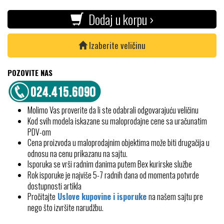
Dodaj u korpu ›
Izaberite veličinu
POZOVITE NAS
Molimo Vas proverite da li ste odabrali odgovarajuću veličinu
Kod svih modela iskazane su maloprodajne cene sa uračunatim
PDV-om
Cena proizvoda u maloprodajnim objektima može biti drugačija u
odnosu na cenu prikazanu na sajtu.
Isporuka se vrši radnim danima putem Bex kurirske službe
Rok isporuke je najviše 5-7 radnih dana od momenta potvrde
dostupnosti artikla
Pročitajte
Uslove kupovine i isporuke
na našem sajtu pre
nego što izvršite narudžbu.