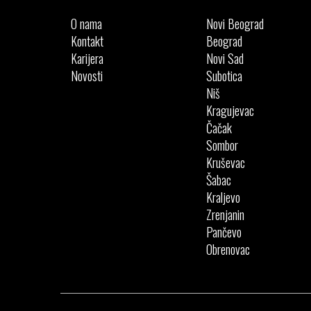
O nama
Novi Beograd
Kontakt
Beograd
Karijera
Novi Sad
Novosti
Subotica
Niš
Kragujevac
Čačak
Sombor
Kruševac
Šabac
Kraljevo
Zrenjanin
Pančevo
Obrenovac