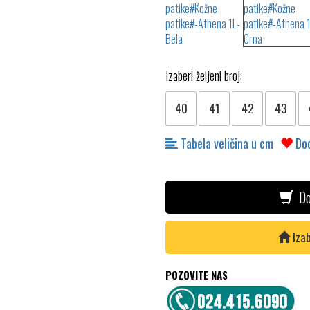
Izaberi željeni broj:
40
41
42
43
Tabela veličina u cm
Dod
Do
Izab
POZOVITE NAS