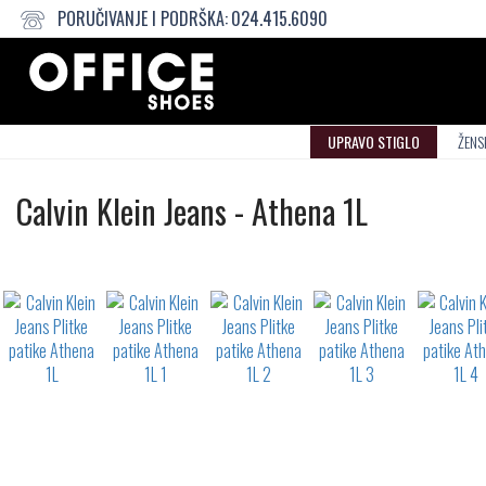
PORUČIVANJE I PODRŠKA:
024.415.6090
UPRAVO STIGLO
ŽENS
Plitke
Calvin Klein Jeans
-
Athena 1L
patike
Not
waterproof
or
waterrepellent