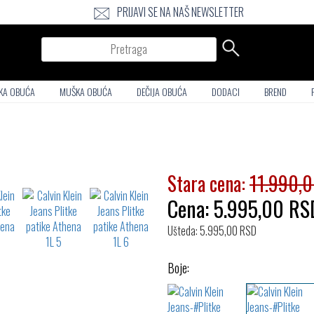
PRIJAVI SE NA NAŠ NEWSLETTER
Pretraga
KA OBUĆA
MUŠKA OBUĆA
DEČIJA OBUĆA
DODACI
BREND
Stara cena:
11.990,
Cena:
5.995,00
RS
Ušteda: 5.995,00 RSD
Boje: