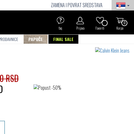
ZAMENA I POVRAT SREDSTAVA
0
faq
Prijava
Favoriti
Korpa
PRODAVNICE
PAPUČE
FINAL SALE
00 RSD
D