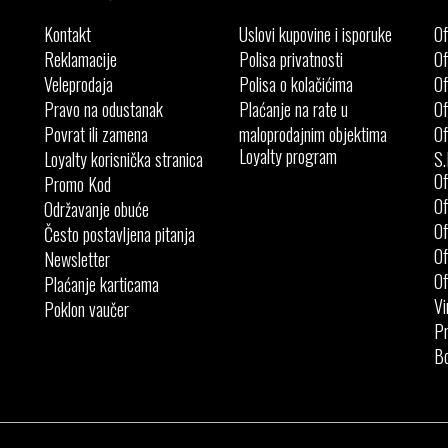
Kontakt
Uslovi kupovine i isporuke
Of
Reklamacije
Polisa privatnosti
Of
Veleprodaja
Polisa o kolačićima
Of
Pravo na odustanak
Plaćanje na rate u
Of
Povrat ili zamena
maloprodajnim objektima
Of
Loyalty program
Loyalty korisnička stranica
S.
Of
Promo Kod
Of
Održavanje obuće
Of
Često postavljena pitanja
Of
Newsletter
Of
Plaćanje karticama
Vi
Poklon vaučer
Pr
Bo