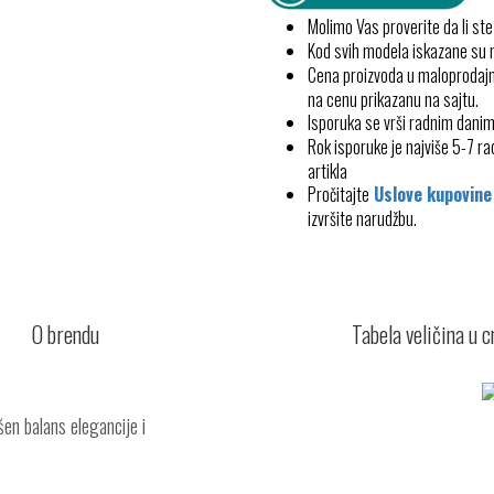
Molimo Vas proverite da li ste
Kod svih modela iskazane su
Cena proizvoda u maloprodajn
na cenu prikazanu na sajtu.
Isporuka se vrši radnim dani
Rok isporuke je najviše 5-7 
artikla
Pročitajte
Uslove kupovine
izvršite narudžbu.
O brendu
Tabela veličina u 
ršen balans elegancije i