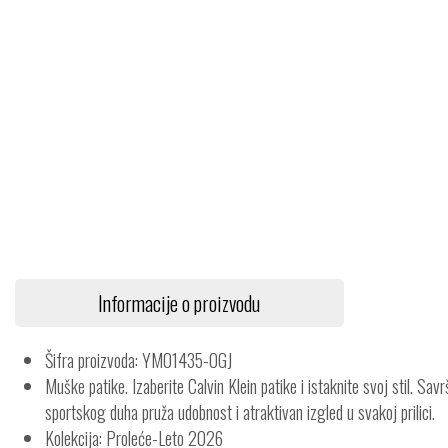
Informacije o proizvodu
Šifra proizvoda: YM01435-0GJ
Muške patike. Izaberite Calvin Klein patike i istaknite svoj stil. Sav
sportskog duha pruža udobnost i atraktivan izgled u svakoj prilici.
Kolekcija: Proleće-Leto 2026