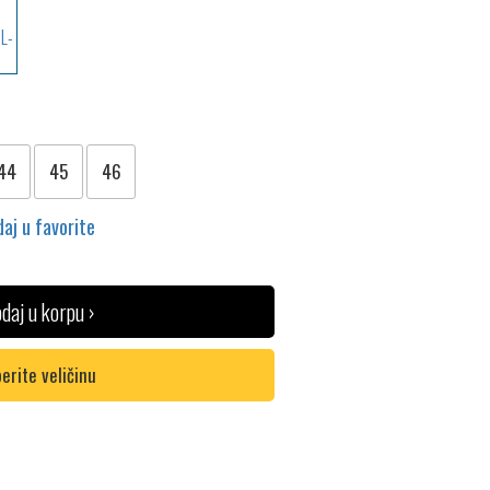
44
45
46
aj u favorite
daj u korpu ›
erite veličinu