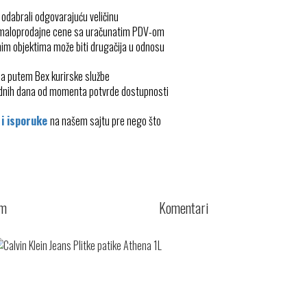
 odabrali odgovarajuću veličinu
 maloprodajne cene sa uračunatim PDV-om
im objektima može biti drugačija u odnosu
ma putem Bex kurirske službe
radnih dana od momenta potvrde dostupnosti
 i isporuke
na našem sajtu pre nego što
cm
Komentari