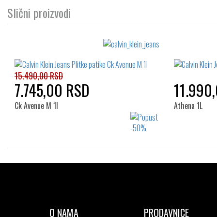
Slični proizvodi
15.490,00 RSD
7.745,00 RSD
11.990
Ck Avenue M 1l
Athena 1L
Izaberi željeni broj:
41
42
43
44
45
40
46
O NAMA
PRODAVNICE