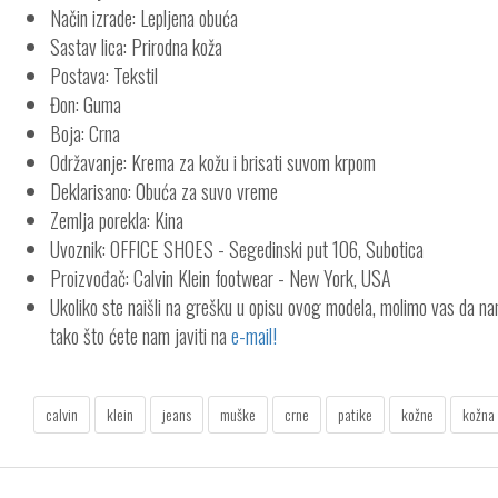
Način izrade: Lepljena obuća
Sastav lica: Prirodna koža
Postava: Tekstil
Đon: Guma
Boja: Crna
Održavanje: Krema za kožu i brisati suvom krpom
Deklarisano: Obuća za suvo vreme
Zemlja porekla: Kina
Uvoznik: OFFICE SHOES - Segedinski put 106, Subotica
Proizvođač: Calvin Klein footwear - New York, USA
Ukoliko ste naišli na grešku u opisu ovog modela, molimo vas da n
tako što ćete nam javiti na
e-mail!
calvin
klein
jeans
muške
crne
patike
kožne
kožna